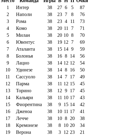
Место
Команда
Игры
В
Н
П
Очки
1
Интер
38
27
6
5
87
2
Наполи
38
23
7
8
76
3
Рома
38
23
4
11
73
4
Комо
38
20
11
7
71
5
Милан
38
20
10
8
70
6
Ювентус
38
19
12
7
69
7
Аталанта
38
15
14
9
59
8
Болонья
38
16
8
14
56
9
Лацио
38
14
12
12
54
10
Удинезе
38
14
8
16
50
11
Сассуоло
38
14
7
17
49
12
Парма
38
11
12
15
45
13
Торино
38
12
9
17
45
14
Кальяри
38
11
10
17
43
15
Фиорентина
38
9
15
14
42
16
Дженоа
38
10
11
17
41
17
Лечче
38
10
8
20
38
18
Кремонезе
38
8
10
20
34
19
Верона
38
3
12
23
21