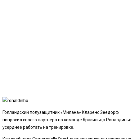
Голландский полузащитник «Милана» Кларенс Зеедорф
попросил своего партнера по команде бразильца Роналдиньо
усерднее работать на тренировке.
Как сообщает CorrieredelloSport, южноамериканец приехал на