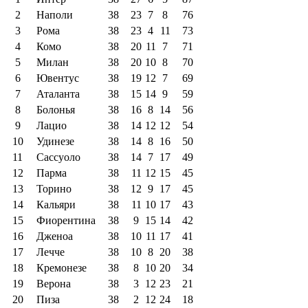
2
Наполи
38
23
7
8
76
3
Рома
38
23
4
11
73
4
Комо
38
20
11
7
71
5
Милан
38
20
10
8
70
6
Ювентус
38
19
12
7
69
7
Аталанта
38
15
14
9
59
8
Болонья
38
16
8
14
56
9
Лацио
38
14
12
12
54
10
Удинезе
38
14
8
16
50
11
Сассуоло
38
14
7
17
49
12
Парма
38
11
12
15
45
13
Торино
38
12
9
17
45
14
Кальяри
38
11
10
17
43
15
Фиорентина
38
9
15
14
42
16
Дженоа
38
10
11
17
41
17
Лечче
38
10
8
20
38
18
Кремонезе
38
8
10
20
34
19
Верона
38
3
12
23
21
20
Пиза
38
2
12
24
18