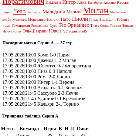
Ибрагимович
Интер
Кака
Индзаги
Кессье
Калабрия
Кассано
Милан
Леао
Мальдини
Меньян
Леонардо
Лацио
Миланское
Пиоли
Пато
Наполи
Монтоливо
Пулишич
Монтелла
Пирло
дерби
Робиньо
Тео Эрнандес
Рома
Романьоли
Сусо
Тонали
Роналдиньо
Тиаго Силва
Томори
Ювентус
Эль-Шаарави
Чалханоглу
оценки GdS
Последние матчи Серии А — 37 тур
17.05.2026|13:00 Комо 1-0 Парма
17.05.2026|13:00 Дженоа 1-2 Милан
17.05.2026|13:00 Ювентус 0-2 Фиорентина
17.05.2026|13:00 Пиза 0-3 Наполи
17.05.2026|13:00 Рома 2-0 Лацио
17.05.2026|16:00 Интер 1-1 Верона
17.05.2026|19:00 Аталанта 0-1 Болонья
17.05.2026|21:45 Сассуоло 2-3 Лечче
17.05.2026|21:45 Удинезе 0-1 Кремонезе
17.05.2026|21:45 Кальяри 2-1 Торино
Турнирная таблица Серии А
Место
Команда
Игры
В
Н
П
Очки
1
Интер
38
27
6
5
87