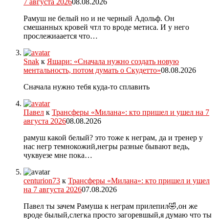
7 августа 2026
08.08.2026
Рамуш не белый но и не черный Адольф. Он
смешанных кровей чтл то вроде метиса. И у него
прослежиаается что…
Snak
к
Яшари: «Сначала нужно создать новую
ментальность, потом думать о Скудетто»
08.08.2026
Сначала нужно тебя куда-то сплавить
Павел
к
Трансферы «Милана»: кто пришел и ушел на 7
августа 2026
08.08.2026
рамуш какой белый? это тоже к неграм, да и тренер у
нас негр темнокожий,негры разные бывают ведь,
чуквуезе мне пока…
centurion73
к
Трансферы «Милана»: кто пришел и ушел
на 7 августа 2026
07.08.2026
Павел ты зачем Рамуша к неграм прилепил🤣,он же
вроде былый,слегка просто загоревшый,я думаю что ты