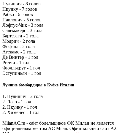
Пулишич - 8 голов
Нкунку - 7 голов
Рабьо - 6 голов
Павлович - 5 голов
Лофтус-Чик - 3 гола
Салемакерс - 3 гола
Бартезаги - 2 гола
Модрич - 2 гола
Фофана - 2 гола
Атекаме - 2 гола
Де Винтер - 1 гол
Риччи - 1 гол
Фюллькруг - 1 гол
Эступиньян - 1 гол
Лучшие бомбардиры в Кубке Италии
1. Пулишич - 2 гола
2. Леао - 1 гол
2. Нкунку - 1 гол
2. Хименес - 1 гол
MilanAC.ru - сайт болельщиков ФК Милан не является
официальным местом AC Milan. Официальный сайт A.C.