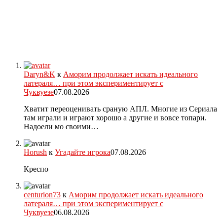
Daryn&K
к
Аморим продолжает искать идеального
латераля… при этом экспериментирует с
Чуквуезе
07.08.2026
Хватит переоценивать сраную АПЛ. Многие из Сериала
там играли и играют хорошо а другие и вовсе топари.
Надоели мо своими…
Horush
к
Угадайте игрока
07.08.2026
Креспо
centurion73
к
Аморим продолжает искать идеального
латераля… при этом экспериментирует с
Чуквуезе
06.08.2026