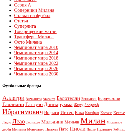
Серия А
Соперники Милана
Ставки на футбол
Статьи
Суперлига
Товарищеские матчи
Трансферы Милана
Фото Милана
Чемпионат мира 2010
Чемпионат мира 2014
Чемпионат мира 2018
Чемпионат мира 2022
Чемпионат мира 2026
Чемпионат мира 2030
Футбольные бренды
Аллегри
Балотелли
Берлускони
Беннасер
Анчелотти
Аталанта
Галлиани
Гаттузо
Доннарумма
Жиру
Зеедорф
Ибрагимович
Интер
Кака
Индзаги
Кессье
Калабрия
Кассано
Милан
Леао
Мальдини
Меньян
Леонардо
Лацио
Миланское
Пиоли
Пато
Наполи
Монтоливо
Пулишич
Монтелла
Пирло
дерби
Робиньо