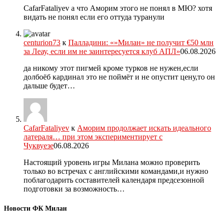
CafarFataliyev а что Аморим этого не понял в МЮ? хотя
видать не понял если его оттуда туранули
centurion73
к
Палладини: «»Милан» не получит €50 млн
за Леау, если им не заинтересуется клуб АПЛ»
06.08.2026
да никому этот пигмей кроме турков не нужен,если
долбоёб кардинал это не поймёт и не опустит цену,то он
дальше будет…
CafarFataliyev
к
Аморим продолжает искать идеального
латераля… при этом экспериментирует с
Чуквуезе
06.08.2026
Настоящий уровень игры Милана можно проверить
только во встречах с английскими командами,и нужно
поблагодарить составителей календаря предсезонной
подготовки за возможность…
Новости ФК Милан