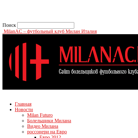
Поиск
MilanAC – футбольный клуб Милан Италия
Главная
Новости
Milan Futuro
Болельщики Милана
Видео Милана
россонери на Евро
Евро 2012