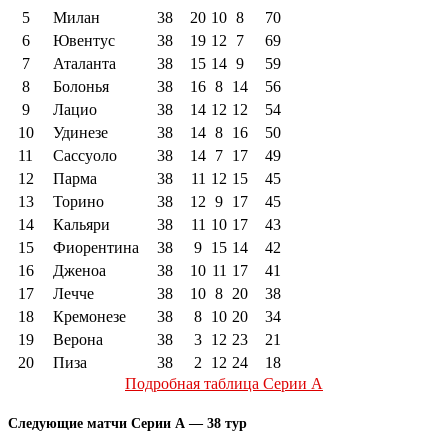
5
Милан
38
20
10
8
70
6
Ювентус
38
19
12
7
69
7
Аталанта
38
15
14
9
59
8
Болонья
38
16
8
14
56
9
Лацио
38
14
12
12
54
10
Удинезе
38
14
8
16
50
11
Сассуоло
38
14
7
17
49
12
Парма
38
11
12
15
45
13
Торино
38
12
9
17
45
14
Кальяри
38
11
10
17
43
15
Фиорентина
38
9
15
14
42
16
Дженоа
38
10
11
17
41
17
Лечче
38
10
8
20
38
18
Кремонезе
38
8
10
20
34
19
Верона
38
3
12
23
21
20
Пиза
38
2
12
24
18
Подробная таблица Серии А
Следующие матчи Серии А — 38 тур