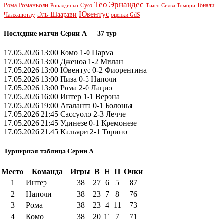
Тео Эрнандес
Рома
Романьоли
Сусо
Тонали
Роналдиньо
Тиаго Силва
Томори
Ювентус
Эль-Шаарави
Чалханоглу
оценки GdS
Последние матчи Серии А — 37 тур
17.05.2026|13:00 Комо 1-0 Парма
17.05.2026|13:00 Дженоа 1-2 Милан
17.05.2026|13:00 Ювентус 0-2 Фиорентина
17.05.2026|13:00 Пиза 0-3 Наполи
17.05.2026|13:00 Рома 2-0 Лацио
17.05.2026|16:00 Интер 1-1 Верона
17.05.2026|19:00 Аталанта 0-1 Болонья
17.05.2026|21:45 Сассуоло 2-3 Лечче
17.05.2026|21:45 Удинезе 0-1 Кремонезе
17.05.2026|21:45 Кальяри 2-1 Торино
Турнирная таблица Серии А
Место
Команда
Игры
В
Н
П
Очки
1
Интер
38
27
6
5
87
2
Наполи
38
23
7
8
76
3
Рома
38
23
4
11
73
4
Комо
38
20
11
7
71