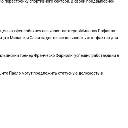
ую перестройку спортивного сектора. В своей предвыборной
ой целью «Фенербахче» называют вингера «Милана» Рафаэла
ьца в Милане, и Сафи надеется использовать этот фактор для
тальянский тренер Франческо Фариоли, успешно работающий в
, что Паоло могут предложить статусную должность в