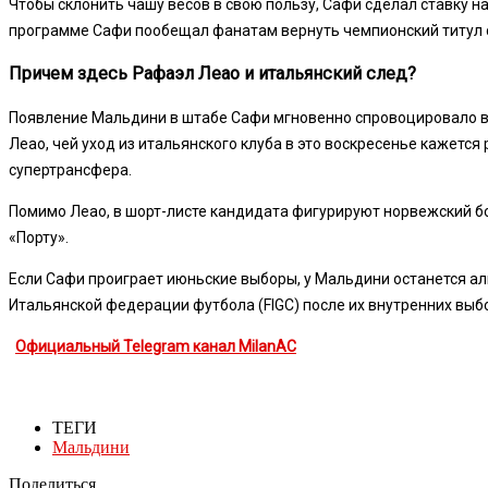
Чтобы склонить чашу весов в свою пользу, Сафи сделал ставку 
программе Сафи пообещал фанатам вернуть чемпионский титул с
Причем здесь Рафаэл Леао и итальянский след?
Появление Мальдини в штабе Сафи мгновенно спровоцировало в
Леао, чей уход из итальянского клуба в это воскресенье кажетс
супертрансфера.
Помимо Леао, в шорт-листе кандидата фигурируют норвежский б
«Порту».
Если Сафи проиграет июньские выборы, у Мальдини останется ал
Итальянской федерации футбола (FIGC) после их внутренних выбо
Официальный Telegram канал MilanAC
ТЕГИ
Мальдини
Поделиться