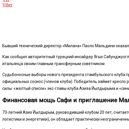
Viber
Бывший технический директор «Милана» Паоло Мальдини оказалс
Как сообщил авторитетный турецкий инсайдер Ягыз Сабунджуогл
итальянца своим главным трансферным советником.
Судьбоносные выборы нового президента стамбульского клуба пр
официальных сосиос (членов клуба). Победитель займет кресло р
силы: «желтый список» экс-главы клуба Азиза Йылдырыма и «син
Финансовая мощь Сафи и приглашение Ма
73-летний Азиз Йылдырым, руководивший клубом 20 лет, считаетс
логистики и энергетики), он обладает практически неограниченн