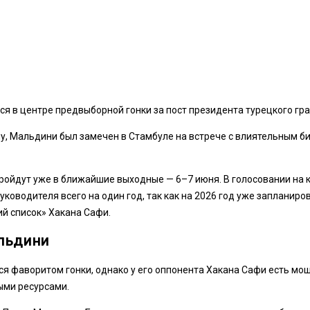
я в центре предвыборной гонки за пост президента турецкого гр
у, Мальдини был замечен в Стамбуле на встрече с влиятельным б
ойдут уже в ближайшие выходные — 6–7 июня. В голосовании на к
уководителя всего на один год, так как на 2026 год уже заплани
ий список» Хакана Сафи.
льдини
я фаворитом гонки, однако у его оппонента Хакана Сафи есть мощн
ыми ресурсами.