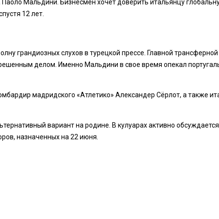
на Паоло Мальдини. Бизнесмен хочет доверить итальянцу глобальн
пустя 12 лет.
олну грандиозных слухов в турецкой прессе. Главной трансферн
я решенным делом. Именно Мальдини в свое время опекал португал
омбардир мадридского «Атлетико» Александер Сёрлот, а также и
ьтернативный вариант на родине. В кулуарах активно обсуждается
ров, назначенных на 22 июня.