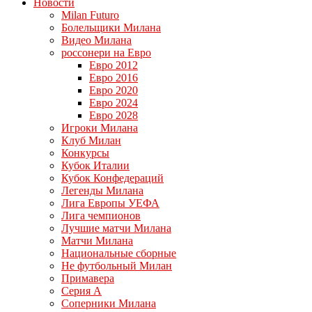
Новости
Milan Futuro
Болельщики Милана
Видео Милана
россонери на Евро
Евро 2012
Евро 2016
Евро 2020
Евро 2024
Евро 2028
Игроки Милана
Клуб Милан
Конкурсы
Кубок Италии
Кубок Конфедераций
Легенды Милана
Лига Европы УЕФА
Лига чемпионов
Лучшие матчи Милана
Матчи Милана
Национальные сборные
Не футбольный Милан
Примавера
Серия А
Соперники Милана