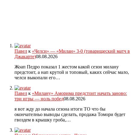
Павел
к
«Челси» — «Милан» 3-0 (товарищеский матч в
Джакарте)
08.08.2026
Жоап Педро показал 1 жестом какой сезон милану
предстоит, а нап крутой и топовый, каких сейчас мало,
челси выкопали его…
Павел
к
«Милану» Аморима предстоит начать заново:
три игры — ноль побед
08.08.2026
я вот жду до начала сезона итоги ТО что бы
окончателньо выводы сделать, продажа Томори будет
гвоздем в крышку гроба,…