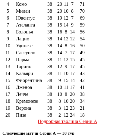
4
Комо
38
20
11
7
71
5
Милан
38
20
10
8
70
6
Ювентус
38
19
12
7
69
7
Аталанта
38
15
14
9
59
8
Болонья
38
16
8
14
56
9
Лацио
38
14
12
12
54
10
Удинезе
38
14
8
16
50
11
Сассуоло
38
14
7
17
49
12
Парма
38
11
12
15
45
13
Торино
38
12
9
17
45
14
Кальяри
38
11
10
17
43
15
Фиорентина
38
9
15
14
42
16
Дженоа
38
10
11
17
41
17
Лечче
38
10
8
20
38
18
Кремонезе
38
8
10
20
34
19
Верона
38
3
12
23
21
20
Пиза
38
2
12
24
18
Подробная таблица Серии А
Следующие матчи Серии А — 38 тур