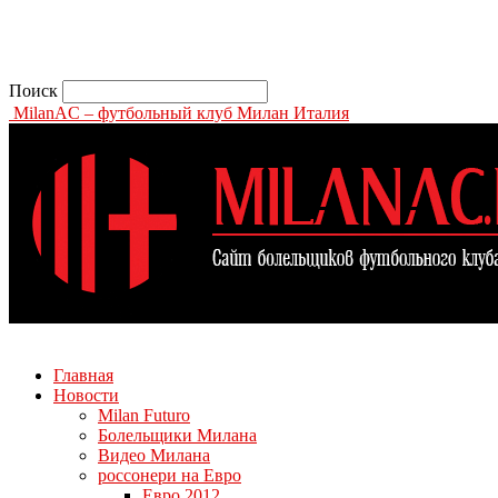
Поиск
MilanAC – футбольный клуб Милан Италия
Главная
Новости
Milan Futuro
Болельщики Милана
Видео Милана
россонери на Евро
Евро 2012