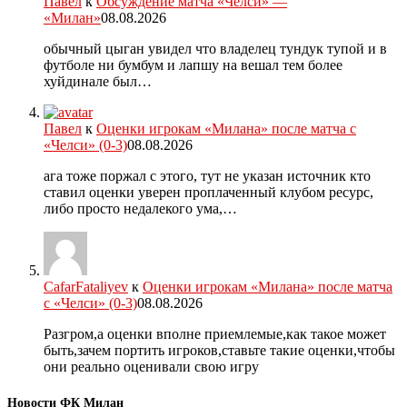
Павел
к
Обсуждение матча «Челси» —
«Милан»
08.08.2026
обычный цыган увидел что владелец тундук тупой и в
футболе ни бумбум и лапшу на вешал тем более
хуйдинале был…
Павел
к
Оценки игрокам «Милана» после матча с
«Челси» (0-3)
08.08.2026
ага тоже поржал с этого, тут не указан источник кто
ставил оценки уверен проплаченный клубом ресурс,
либо просто недалекого ума,…
CafarFataliyev
к
Оценки игрокам «Милана» после матча
с «Челси» (0-3)
08.08.2026
Разгром,а оценки вполне приемлемые,как такое может
быть,зачем портить игроков,ставьте такие оценки,чтобы
они реально оценивали свою игру
Новости ФК Милан