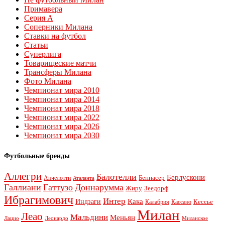
Примавера
Серия А
Соперники Милана
Ставки на футбол
Статьи
Суперлига
Товарищеские матчи
Трансферы Милана
Фото Милана
Чемпионат мира 2010
Чемпионат мира 2014
Чемпионат мира 2018
Чемпионат мира 2022
Чемпионат мира 2026
Чемпионат мира 2030
Футбольные бренды
Аллегри
Балотелли
Берлускони
Беннасер
Анчелотти
Аталанта
Галлиани
Гаттузо
Доннарумма
Жиру
Зеедорф
Ибрагимович
Интер
Кака
Индзаги
Кессье
Калабрия
Кассано
Милан
Леао
Мальдини
Меньян
Леонардо
Лацио
Миланское