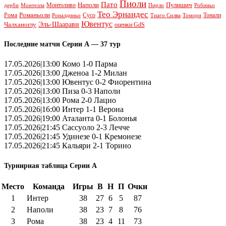
Пиоли
Пато
Наполи
Монтоливо
Пулишич
Монтелла
Пирло
дерби
Робиньо
Тео Эрнандес
Рома
Романьоли
Сусо
Тонали
Роналдиньо
Тиаго Силва
Томори
Ювентус
Эль-Шаарави
Чалханоглу
оценки GdS
Последние матчи Серии А — 37 тур
17.05.2026|13:00 Комо 1-0 Парма
17.05.2026|13:00 Дженоа 1-2 Милан
17.05.2026|13:00 Ювентус 0-2 Фиорентина
17.05.2026|13:00 Пиза 0-3 Наполи
17.05.2026|13:00 Рома 2-0 Лацио
17.05.2026|16:00 Интер 1-1 Верона
17.05.2026|19:00 Аталанта 0-1 Болонья
17.05.2026|21:45 Сассуоло 2-3 Лечче
17.05.2026|21:45 Удинезе 0-1 Кремонезе
17.05.2026|21:45 Кальяри 2-1 Торино
Турнирная таблица Серии А
Место
Команда
Игры
В
Н
П
Очки
1
Интер
38
27
6
5
87
2
Наполи
38
23
7
8
76
3
Рома
38
23
4
11
73