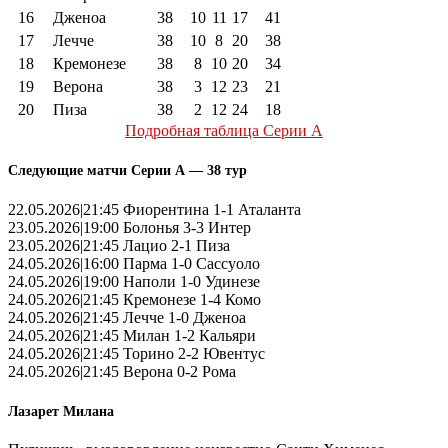
16
Дженоа
38
10
11
17
41
17
Лечче
38
10
8
20
38
18
Кремонезе
38
8
10
20
34
19
Верона
38
3
12
23
21
20
Пиза
38
2
12
24
18
Подробная таблица Серии А
Следующие матчи Серии А — 38 тур
22.05.2026|21:45 Фиорентина 1-1 Аталанта
23.05.2026|19:00 Болонья 3-3 Интер
23.05.2026|21:45 Лацио 2-1 Пиза
24.05.2026|16:00 Парма 1-0 Сассуоло
24.05.2026|19:00 Наполи 1-0 Удинезе
24.05.2026|21:45 Кремонезе 1-4 Комо
24.05.2026|21:45 Лечче 1-0 Дженоа
24.05.2026|21:45 Милан 1-2 Кальяри
24.05.2026|21:45 Торино 2-2 Ювентус
24.05.2026|21:45 Верона 0-2 Рома
Лазарет Милана