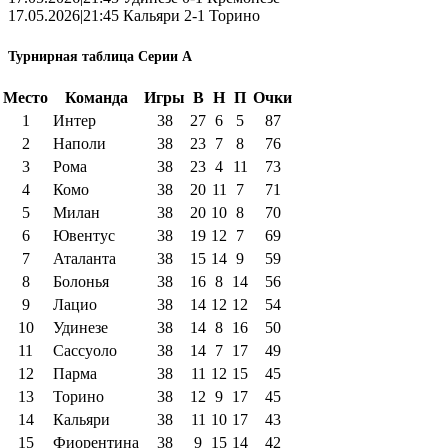
17.05.2026|21:45 Кальяри 2-1 Торино
Турнирная таблица Серии А
Место
Команда
Игры
В
Н
П
Очки
1
Интер
38
27
6
5
87
2
Наполи
38
23
7
8
76
3
Рома
38
23
4
11
73
4
Комо
38
20
11
7
71
5
Милан
38
20
10
8
70
6
Ювентус
38
19
12
7
69
7
Аталанта
38
15
14
9
59
8
Болонья
38
16
8
14
56
9
Лацио
38
14
12
12
54
10
Удинезе
38
14
8
16
50
11
Сассуоло
38
14
7
17
49
12
Парма
38
11
12
15
45
13
Торино
38
12
9
17
45
14
Кальяри
38
11
10
17
43
15
Фиорентина
38
9
15
14
42