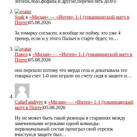
легион,леао,фофана и другие,перечислять долго
Snak
к
«Милан» — «Интер» 1-1 (товарищеский матч в
Перте)
05.08.2026
За томарку согласен, я вообще не пойму, это уже 4
тренер, если и у этого Палыч в старте будет, то…
Павел
к
«Милан» — «Интер» 1-1 (товарищеский матч в
Перте)
05.08.2026
оно перешло потому что мерда села и докатывала это
товарка счет 1-0 они играли по счету сидя в защите и…
CafarFataliyev
к
«Милан» — «Интер» 1-1 (товарищеский
матч в Перте)
05.08.2026
Ну не может быть такой разницы в стараниях между
замененными игроками одной команды-
первоначальный состав проиграл свой отрезок
вчистую,в защите был…