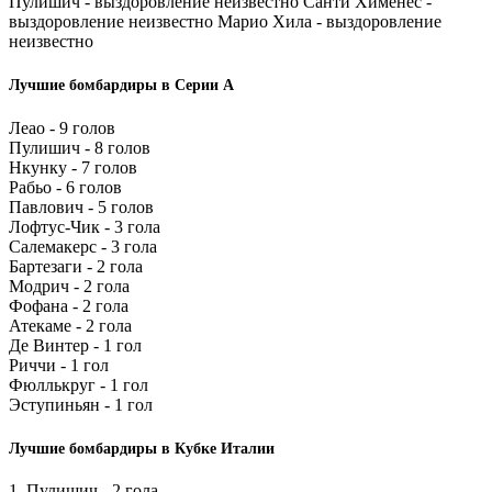
Пулишич - выздоровление неизвестно Санти Хименес -
выздоровление неизвестно Марио Хила - выздоровление
неизвестно
Лучшие бомбардиры в Серии А
Леао - 9 голов
Пулишич - 8 голов
Нкунку - 7 голов
Рабьо - 6 голов
Павлович - 5 голов
Лофтус-Чик - 3 гола
Салемакерс - 3 гола
Бартезаги - 2 гола
Модрич - 2 гола
Фофана - 2 гола
Атекаме - 2 гола
Де Винтер - 1 гол
Риччи - 1 гол
Фюллькруг - 1 гол
Эступиньян - 1 гол
Лучшие бомбардиры в Кубке Италии
1. Пулишич - 2 гола