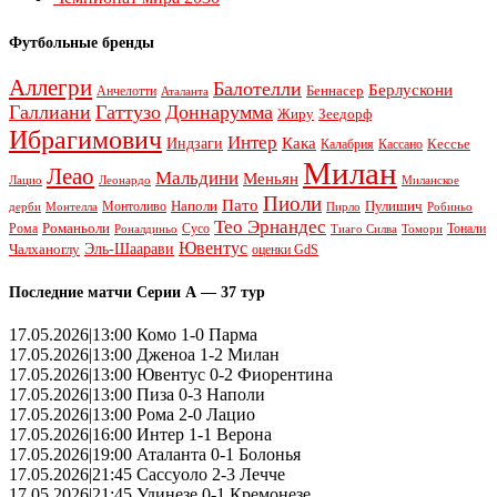
Футбольные бренды
Аллегри
Балотелли
Берлускони
Беннасер
Анчелотти
Аталанта
Галлиани
Гаттузо
Доннарумма
Жиру
Зеедорф
Ибрагимович
Интер
Кака
Индзаги
Кессье
Калабрия
Кассано
Милан
Леао
Мальдини
Меньян
Леонардо
Лацио
Миланское
Пиоли
Пато
Наполи
Монтоливо
Пулишич
Монтелла
Пирло
дерби
Робиньо
Тео Эрнандес
Рома
Романьоли
Сусо
Тонали
Роналдиньо
Тиаго Силва
Томори
Ювентус
Эль-Шаарави
Чалханоглу
оценки GdS
Последние матчи Серии А — 37 тур
17.05.2026|13:00 Комо 1-0 Парма
17.05.2026|13:00 Дженоа 1-2 Милан
17.05.2026|13:00 Ювентус 0-2 Фиорентина
17.05.2026|13:00 Пиза 0-3 Наполи
17.05.2026|13:00 Рома 2-0 Лацио
17.05.2026|16:00 Интер 1-1 Верона
17.05.2026|19:00 Аталанта 0-1 Болонья
17.05.2026|21:45 Сассуоло 2-3 Лечче
17.05.2026|21:45 Удинезе 0-1 Кремонезе