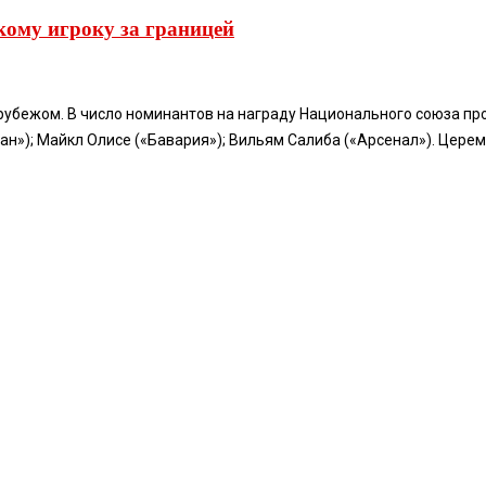
ому игроку за границей
рубежом. В число номинантов на награду Национального союза п
ан»); Майкл Олисе («Бавария»); Вильям Салиба («Арсенал»). Церем