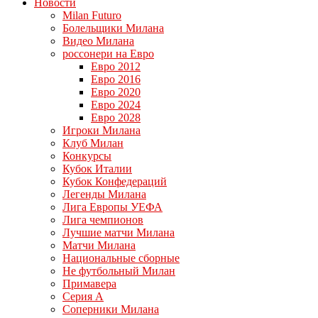
Новости
Milan Futuro
Болельщики Милана
Видео Милана
россонери на Евро
Евро 2012
Евро 2016
Евро 2020
Евро 2024
Евро 2028
Игроки Милана
Клуб Милан
Конкурсы
Кубок Италии
Кубок Конфедераций
Легенды Милана
Лига Европы УЕФА
Лига чемпионов
Лучшие матчи Милана
Матчи Милана
Национальные сборные
Не футбольный Милан
Примавера
Серия А
Соперники Милана