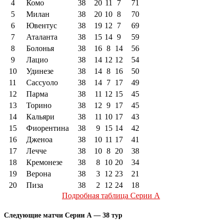
4
Комо
38
20
11
7
71
5
Милан
38
20
10
8
70
6
Ювентус
38
19
12
7
69
7
Аталанта
38
15
14
9
59
8
Болонья
38
16
8
14
56
9
Лацио
38
14
12
12
54
10
Удинезе
38
14
8
16
50
11
Сассуоло
38
14
7
17
49
12
Парма
38
11
12
15
45
13
Торино
38
12
9
17
45
14
Кальяри
38
11
10
17
43
15
Фиорентина
38
9
15
14
42
16
Дженоа
38
10
11
17
41
17
Лечче
38
10
8
20
38
18
Кремонезе
38
8
10
20
34
19
Верона
38
3
12
23
21
20
Пиза
38
2
12
24
18
Подробная таблица Серии А
Следующие матчи Серии А — 38 тур