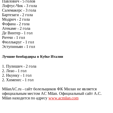
Павлович - 5 голов
Лофтус-Чик - 3 гола
Салемакерс - 3 гола
Бартезаги - 2 гола
Модрич - 2 гола
Фофана - 2 гола
Атекаме - 2 гола
Де Винтер - 1 гол
Риччи - 1 гол
Фюллькруг - 1 гол
Эступиньян - 1 гол
Лучшие бомбардиры в Кубке Италии
1. Пулишич - 2 гола
2. Леао - 1 гол
2. Нкунку - 1 гол
2. Хименес - 1 гол
MilanAC.ru - сайт болельщиков ФК Милан не является
официальным местом AC Milan. Официальный сайт A.C.
Milan находится по адресу
www.acmilan.com