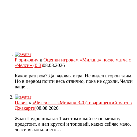
Рюрикович
к
Оценки игрокам «Милана» после матча с
«Челси» (0-3)
08.08.2026
Какои разгром? Да рядовая игра. Не видел второи таим.
Но в первом почти весь отлично, пока не сдохли. Челси
ваще…
Павел
к
«Челси» — «Милан» 3-0 (товарищеский матч в
Джакарте)
08.08.2026
Жоап Педро показал 1 жестом какой сезон милану
предстоит, а нап крутой и топовый, каких сейчас мало,
челси выкопали его…