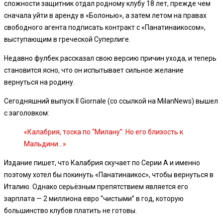
сложности защитник отдал родному клубу 18 лет, прежде чем
сначала уйти в аренду в «Болонью», а затем летом на правах
свободного агента подписать контракт с «Панатинаикосом»,
выступающим в греческой Суперлиге.
Недавно фулбек рассказал свою версию причин ухода, и теперь
становится ясно, что он испытывает сильное желание
вернуться на родину.
Сегодняшний выпуск Il Giornale (со ссылкой на MilanNews) вышел
с заголовком:
«Калабрия, тоска по “Милану”. Но его близость к
Мальдини…»
Издание пишет, что Калабрия скучает по Серии А и именно
поэтому хотел бы покинуть «Панатинаикос», чтобы вернуться в
Италию. Однако серьёзным препятствием является его
зарплата — 2 миллиона евро “чистыми” в год, которую
большинство клубов платить не готовы.