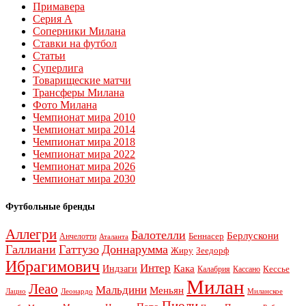
Примавера
Серия А
Соперники Милана
Ставки на футбол
Статьи
Суперлига
Товарищеские матчи
Трансферы Милана
Фото Милана
Чемпионат мира 2010
Чемпионат мира 2014
Чемпионат мира 2018
Чемпионат мира 2022
Чемпионат мира 2026
Чемпионат мира 2030
Футбольные бренды
Аллегри
Балотелли
Берлускони
Беннасер
Анчелотти
Аталанта
Галлиани
Гаттузо
Доннарумма
Жиру
Зеедорф
Ибрагимович
Интер
Кака
Индзаги
Кессье
Калабрия
Кассано
Милан
Леао
Мальдини
Меньян
Леонардо
Лацио
Миланское
Пиоли