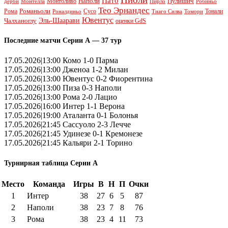
Пато
Наполи
Монтоливо
Пулишич
Монтелла
Пирло
дерби
Робиньо
Тео Эрнандес
Рома
Романьоли
Сусо
Тонали
Роналдиньо
Тиаго Силва
Томори
Ювентус
Эль-Шаарави
Чалханоглу
оценки GdS
Последние матчи Серии А — 37 тур
17.05.2026|13:00 Комо 1-0 Парма
17.05.2026|13:00 Дженоа 1-2 Милан
17.05.2026|13:00 Ювентус 0-2 Фиорентина
17.05.2026|13:00 Пиза 0-3 Наполи
17.05.2026|13:00 Рома 2-0 Лацио
17.05.2026|16:00 Интер 1-1 Верона
17.05.2026|19:00 Аталанта 0-1 Болонья
17.05.2026|21:45 Сассуоло 2-3 Лечче
17.05.2026|21:45 Удинезе 0-1 Кремонезе
17.05.2026|21:45 Кальяри 2-1 Торино
Турнирная таблица Серии А
Место
Команда
Игры
В
Н
П
Очки
1
Интер
38
27
6
5
87
2
Наполи
38
23
7
8
76
3
Рома
38
23
4
11
73