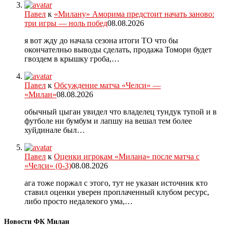
Павел
к
«Милану» Аморима предстоит начать заново:
три игры — ноль побед
08.08.2026
я вот жду до начала сезона итоги ТО что бы
окончателньо выводы сделать, продажа Томори будет
гвоздем в крышку гроба,…
Павел
к
Обсуждение матча «Челси» —
«Милан»
08.08.2026
обычный цыган увидел что владелец тундук тупой и в
футболе ни бумбум и лапшу на вешал тем более
хуйдинале был…
Павел
к
Оценки игрокам «Милана» после матча с
«Челси» (0-3)
08.08.2026
ага тоже поржал с этого, тут не указан источник кто
ставил оценки уверен проплаченный клубом ресурс,
либо просто недалекого ума,…
Новости ФК Милан