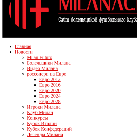
Главная
Новости
Milan Futuro
Болельщики Милана
Видео Милана
россонери на Евро
Евро 2012
Евро 2016
Евро 2020
Евро 2024
Евро 2028
Игроки Милана
Клуб Милан
Конкурсы
Кубок Италии
Кубок Конфедераций
Легенды Милана