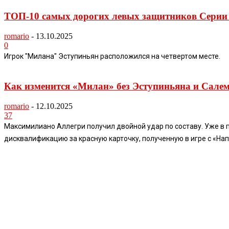
ТОП-10 самых дорогих левых защитников Серии 
romario
-
13.10.2025
0
Игрок "Милана" Эступиньян расположился на четвертом месте.
Как изменится «Милан» без Эступиньяна и Салем
romario
-
12.10.2025
37
Максимилиано Аллегри получил двойной удар по составу. Уже в 
дисквалификацию за красную карточку, полученную в игре с «Нап