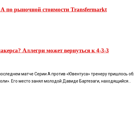
А по рыночной стоимости Transfermarkt
акерса? Аллегри может вернуться к 4-3-3
последнем матче Серии А против «Ювентуса» тренеру пришлось об
оли». Его место занял молодой Давиде Бартезаги, находящийся...