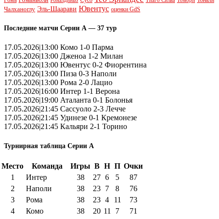
Рома
Романьоли
Сусо
Тонали
Роналдиньо
Тиаго Силва
Томори
Ювентус
Эль-Шаарави
Чалханоглу
оценки GdS
Последние матчи Серии А — 37 тур
17.05.2026|13:00 Комо 1-0 Парма
17.05.2026|13:00 Дженоа 1-2 Милан
17.05.2026|13:00 Ювентус 0-2 Фиорентина
17.05.2026|13:00 Пиза 0-3 Наполи
17.05.2026|13:00 Рома 2-0 Лацио
17.05.2026|16:00 Интер 1-1 Верона
17.05.2026|19:00 Аталанта 0-1 Болонья
17.05.2026|21:45 Сассуоло 2-3 Лечче
17.05.2026|21:45 Удинезе 0-1 Кремонезе
17.05.2026|21:45 Кальяри 2-1 Торино
Турнирная таблица Серии А
Место
Команда
Игры
В
Н
П
Очки
1
Интер
38
27
6
5
87
2
Наполи
38
23
7
8
76
3
Рома
38
23
4
11
73
4
Комо
38
20
11
7
71