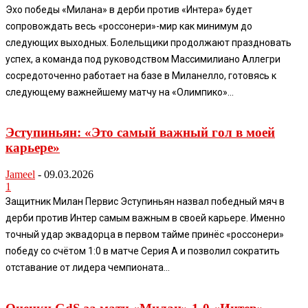
Эхо победы «Милана» в дерби против «Интера» будет
сопровождать весь «россонери»-мир как минимум до
следующих выходных. Болельщики продолжают праздновать
успех, а команда под руководством Массимилиано Аллегри
сосредоточенно работает на базе в Миланелло, готовясь к
следующему важнейшему матчу на «Олимпико»...
Эступиньян: «Это самый важный гол в моей
карьере»
Jameel
-
09.03.2026
1
Защитник Милан Первис Эступиньян назвал победный мяч в
дерби против Интер самым важным в своей карьере. Именно
точный удар эквадорца в первом тайме принёс «россонери»
победу со счётом 1:0 в матче Серия А и позволил сократить
отставание от лидера чемпионата...