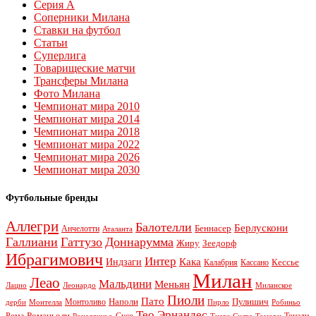
Серия А
Соперники Милана
Ставки на футбол
Статьи
Суперлига
Товарищеские матчи
Трансферы Милана
Фото Милана
Чемпионат мира 2010
Чемпионат мира 2014
Чемпионат мира 2018
Чемпионат мира 2022
Чемпионат мира 2026
Чемпионат мира 2030
Футбольные бренды
Аллегри
Балотелли
Берлускони
Беннасер
Анчелотти
Аталанта
Галлиани
Гаттузо
Доннарумма
Жиру
Зеедорф
Ибрагимович
Интер
Кака
Индзаги
Кессье
Калабрия
Кассано
Милан
Леао
Мальдини
Меньян
Леонардо
Лацио
Миланское
Пиоли
Пато
Наполи
Монтоливо
Пулишич
Монтелла
Пирло
дерби
Робиньо
Тео Эрнандес