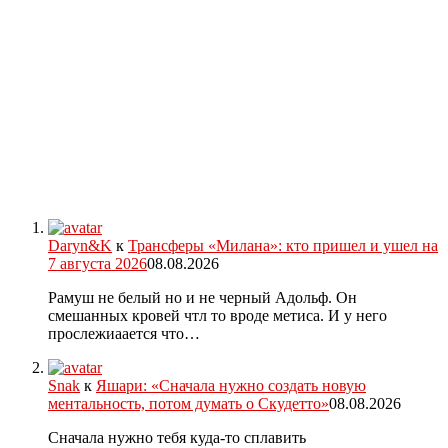
Daryn&K
к
Трансферы «Милана»: кто пришел и ушел на
7 августа 2026
08.08.2026
Рамуш не белый но и не черный Адольф. Он
смешанных кровей чтл то вроде метиса. И у него
прослежиаается что…
Snak
к
Яшари: «Сначала нужно создать новую
ментальность, потом думать о Скудетто»
08.08.2026
Сначала нужно тебя куда-то сплавить