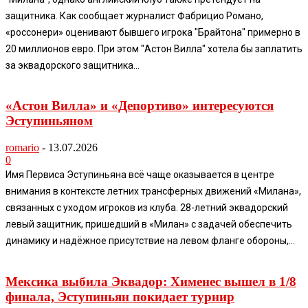
защитника. Как сообщает журналист Фабрицио Романо,
«россонери» оценивают бывшего игрока "Брайтона" примерно в
20 миллионов евро. При этом "Астон Вилла" хотела бы заплатить
за эквадорского защитника...
«Астон Вилла» и «Депортиво» интересуются
Эступиньяном
romario
-
13.07.2026
0
Имя Первиса Эступиньяна всё чаще оказывается в центре
внимания в контексте летних трансферных движений «Милана»,
связанных с уходом игроков из клуба. 28-летний эквадорский
левый защитник, пришедший в «Милан» с задачей обеспечить
динамику и надёжное присутствие на левом фланге обороны,...
Мексика выбила Эквадор: Хименес вышел в 1/8
финала, Эступиньян покидает турнир