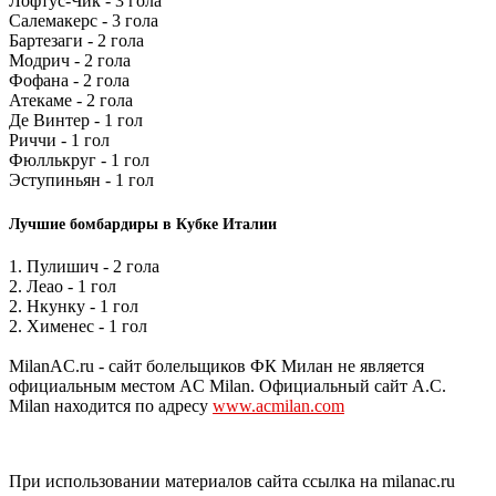
Лофтус-Чик - 3 гола
Салемакерс - 3 гола
Бартезаги - 2 гола
Модрич - 2 гола
Фофана - 2 гола
Атекаме - 2 гола
Де Винтер - 1 гол
Риччи - 1 гол
Фюллькруг - 1 гол
Эступиньян - 1 гол
Лучшие бомбардиры в Кубке Италии
1. Пулишич - 2 гола
2. Леао - 1 гол
2. Нкунку - 1 гол
2. Хименес - 1 гол
MilanAC.ru - сайт болельщиков ФК Милан не является
официальным местом AC Milan. Официальный сайт A.C.
Milan находится по адресу
www.acmilan.com
При использовании материалов сайта ссылка на milanac.ru