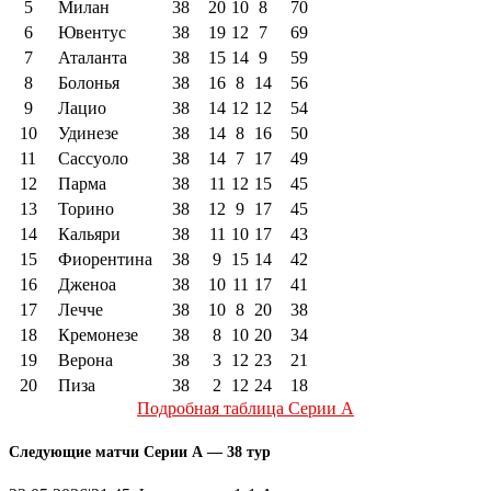
5
Милан
38
20
10
8
70
6
Ювентус
38
19
12
7
69
7
Аталанта
38
15
14
9
59
8
Болонья
38
16
8
14
56
9
Лацио
38
14
12
12
54
10
Удинезе
38
14
8
16
50
11
Сассуоло
38
14
7
17
49
12
Парма
38
11
12
15
45
13
Торино
38
12
9
17
45
14
Кальяри
38
11
10
17
43
15
Фиорентина
38
9
15
14
42
16
Дженоа
38
10
11
17
41
17
Лечче
38
10
8
20
38
18
Кремонезе
38
8
10
20
34
19
Верона
38
3
12
23
21
20
Пиза
38
2
12
24
18
Подробная таблица Серии А
Следующие матчи Серии А — 38 тур