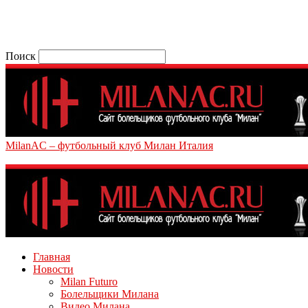
Поиск
MilanAC – футбольный клуб Милан Италия
Главная
Новости
Milan Futuro
Болельщики Милана
Видео Милана