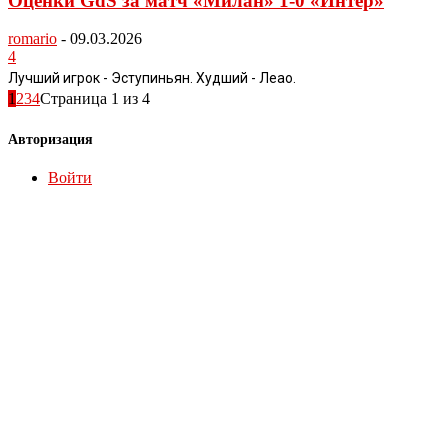
Оценки GdS за матч «Милан» 1-0 «Интер»
romario
-
09.03.2026
4
Лучший игрок - Эступиньян. Худший - Леао.
1
2
3
4
Страница 1 из 4
Авторизация
Войти