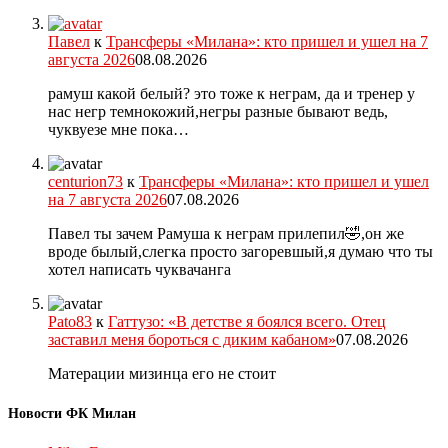
Павел
к
Трансферы «Милана»: кто пришел и ушел на 7
августа 2026
08.08.2026
рамуш какой белый? это тоже к неграм, да и тренер у
нас негр темнокожий,негры разные бывают ведь,
чуквуезе мне пока…
centurion73
к
Трансферы «Милана»: кто пришел и ушел
на 7 августа 2026
07.08.2026
Павел ты зачем Рамуша к неграм прилепил🤣,он же
вроде былый,слегка просто загоревшый,я думаю что ты
хотел написать чуквачанга
Pato83
к
Гаттузо: «В детстве я боялся всего. Отец
заставил меня бороться с диким кабаном»
07.08.2026
Матерации мизинца его не стоит
Новости ФК Милан