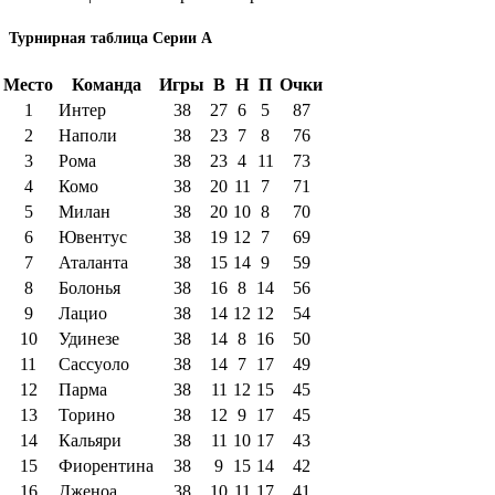
Турнирная таблица Серии А
Место
Команда
Игры
В
Н
П
Очки
1
Интер
38
27
6
5
87
2
Наполи
38
23
7
8
76
3
Рома
38
23
4
11
73
4
Комо
38
20
11
7
71
5
Милан
38
20
10
8
70
6
Ювентус
38
19
12
7
69
7
Аталанта
38
15
14
9
59
8
Болонья
38
16
8
14
56
9
Лацио
38
14
12
12
54
10
Удинезе
38
14
8
16
50
11
Сассуоло
38
14
7
17
49
12
Парма
38
11
12
15
45
13
Торино
38
12
9
17
45
14
Кальяри
38
11
10
17
43
15
Фиорентина
38
9
15
14
42
16
Дженоа
38
10
11
17
41