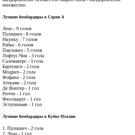
неизвестно
Лучшие бомбардиры в Серии А
Леао - 9 голов
Пулишич - 8 голов
Нкунку - 7 голов
Рабьо - 6 голов
Павлович - 5 голов
Лофтус-Чик - 3 гола
Салемакерс - 3 гола
Бартезаги - 2 гола
Модрич - 2 гола
Фофана - 2 гола
Атекаме - 2 гола
Де Винтер - 1 гол
Риччи - 1 гол
Фюллькруг - 1 гол
Эступиньян - 1 гол
Лучшие бомбардиры в Кубке Италии
1. Пулишич - 2 гола
2. Леао - 1 гол