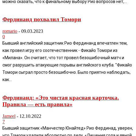
можно сказать, что к финальному выбору Рио вопросов нет,...
Фердинанд похвалил Томори
romario
-
09.03.2023
0
Бывший английский защитник Рио Фердинанд впечатлен тем,
как провел игру его соотечественник - Фикайо Томори из
«Милана». Он считает, что тот провел безошибочный матч и
смог разрушить атакующие порывы английского клуба. "Фикайо
Томори сыграл просто безошибочно. Было приятно наблюдать,
как...
Фердинанд: «Это чистая красная карточка.
Правила — есть правила»
Jameel
-
12.10.2022
7
Бывший защитник «Манчестер Юнайтед» Рио Фердинад, уверен,
что Томори удалили абсолютно по делу. «Лишения гола и явной