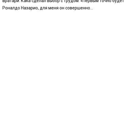
вратари. Кака сделал выбор с трудом: «Первым точно будет
Роналдо Назарио, для меня он совершенно...