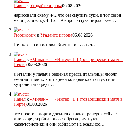
Павел
к
Угадайте игрока
06.08.2026
нарисовали схему 442 что бы смутить суки, в тот сезон
мы играли елку, 4-3-2-1 Амбро гаттуза пирла - зее -…
Рюрикович
к
Угадайте игрока
06.08.2026
Нет кака, а он основа. Значит только пато.
Павел
к
«Милан» — «Интер» 1-1 (товарищеский матч в
Перте)
06.08.2026
в Италии у палыча бешеная пресса итальянцы любят
эмоции и таких вот парней которые как гаттузо или
кутроне типо рвут…
Павел
к
«Милан» — «Интер» 1-1 (товарищеский матч в
Перте)
06.08.2026
все просто, аморим догматик, таких тренеров сейчас
много, де дзерби алонсо фабрегас, им нужны
характеристики и они забивают на реальное…