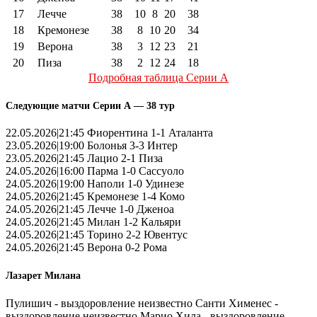
17
Лечче
38
10
8
20
38
18
Кремонезе
38
8
10
20
34
19
Верона
38
3
12
23
21
20
Пиза
38
2
12
24
18
Подробная таблица Серии А
Следующие матчи Серии А — 38 тур
22.05.2026|21:45 Фиорентина 1-1 Аталанта
23.05.2026|19:00 Болонья 3-3 Интер
23.05.2026|21:45 Лацио 2-1 Пиза
24.05.2026|16:00 Парма 1-0 Сассуоло
24.05.2026|19:00 Наполи 1-0 Удинезе
24.05.2026|21:45 Кремонезе 1-4 Комо
24.05.2026|21:45 Лечче 1-0 Дженоа
24.05.2026|21:45 Милан 1-2 Кальяри
24.05.2026|21:45 Торино 2-2 Ювентус
24.05.2026|21:45 Верона 0-2 Рома
Лазарет Милана
Пулишич - выздоровление неизвестно Санти Хименес -
выздоровление неизвестно Марио Хила - выздоровление