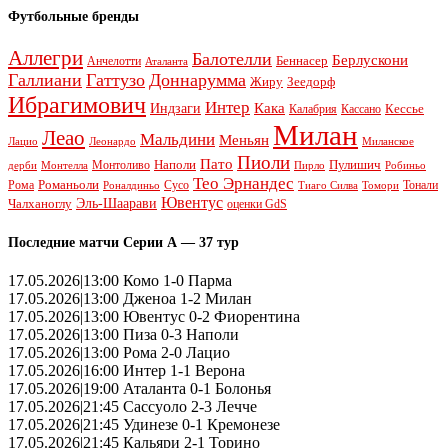
Футбольные бренды
Аллегри
Балотелли
Берлускони
Беннасер
Анчелотти
Аталанта
Галлиани
Гаттузо
Доннарумма
Жиру
Зеедорф
Ибрагимович
Интер
Кака
Индзаги
Кессье
Калабрия
Кассано
Милан
Леао
Мальдини
Меньян
Леонардо
Лацио
Миланское
Пиоли
Пато
Наполи
Монтоливо
Пулишич
Монтелла
Пирло
дерби
Робиньо
Тео Эрнандес
Рома
Романьоли
Сусо
Тонали
Роналдиньо
Тиаго Силва
Томори
Ювентус
Эль-Шаарави
Чалханоглу
оценки GdS
Последние матчи Серии А — 37 тур
17.05.2026|13:00 Комо 1-0 Парма
17.05.2026|13:00 Дженоа 1-2 Милан
17.05.2026|13:00 Ювентус 0-2 Фиорентина
17.05.2026|13:00 Пиза 0-3 Наполи
17.05.2026|13:00 Рома 2-0 Лацио
17.05.2026|16:00 Интер 1-1 Верона
17.05.2026|19:00 Аталанта 0-1 Болонья
17.05.2026|21:45 Сассуоло 2-3 Лечче
17.05.2026|21:45 Удинезе 0-1 Кремонезе
17.05.2026|21:45 Кальяри 2-1 Торино