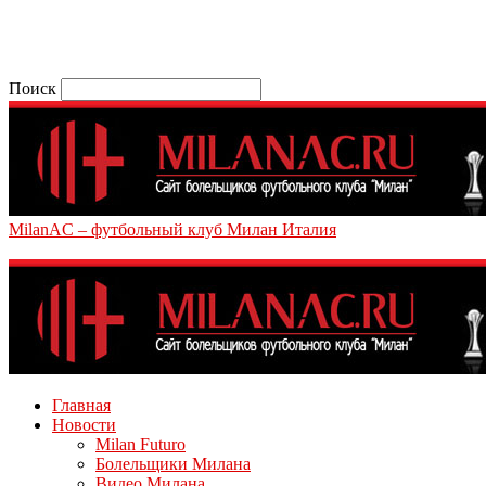
Поиск
MilanAC – футбольный клуб Милан Италия
Главная
Новости
Milan Futuro
Болельщики Милана
Видео Милана