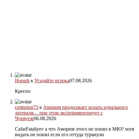
Horush
к
Угадайте игрока
07.08.2026
Креспо
centurion73
к
Аморим продолжает искать идеального
латераля… при этом экспериментирует с
Чуквуезе
06.08.2026
CafarFataliyev а что Аморим этого не понял в МЮ? хотя
видать не понял если его оттуда туранули