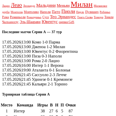
Милан
Леао
Мальдини
Меньян
Леонардо
Лацио
Миланское
Пиоли
Пато
Наполи
Монтоливо
Пулишич
Монтелла
Пирло
дерби
Робиньо
Тео Эрнандес
Рома
Романьоли
Сусо
Тонали
Роналдиньо
Тиаго Силва
Томори
Ювентус
Эль-Шаарави
Чалханоглу
оценки GdS
Последние матчи Серии А — 37 тур
17.05.2026|13:00 Комо 1-0 Парма
17.05.2026|13:00 Дженоа 1-2 Милан
17.05.2026|13:00 Ювентус 0-2 Фиорентина
17.05.2026|13:00 Пиза 0-3 Наполи
17.05.2026|13:00 Рома 2-0 Лацио
17.05.2026|16:00 Интер 1-1 Верона
17.05.2026|19:00 Аталанта 0-1 Болонья
17.05.2026|21:45 Сассуоло 2-3 Лечче
17.05.2026|21:45 Удинезе 0-1 Кремонезе
17.05.2026|21:45 Кальяри 2-1 Торино
Турнирная таблица Серии А
Место
Команда
Игры
В
Н
П
Очки
1
Интер
38
27
6
5
87