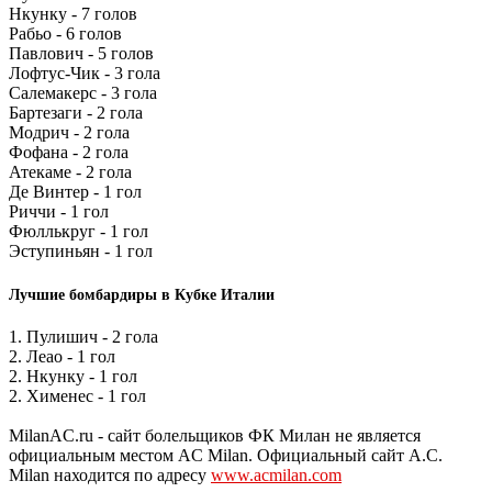
Нкунку - 7 голов
Рабьо - 6 голов
Павлович - 5 голов
Лофтус-Чик - 3 гола
Салемакерс - 3 гола
Бартезаги - 2 гола
Модрич - 2 гола
Фофана - 2 гола
Атекаме - 2 гола
Де Винтер - 1 гол
Риччи - 1 гол
Фюллькруг - 1 гол
Эступиньян - 1 гол
Лучшие бомбардиры в Кубке Италии
1. Пулишич - 2 гола
2. Леао - 1 гол
2. Нкунку - 1 гол
2. Хименес - 1 гол
MilanAC.ru - сайт болельщиков ФК Милан не является
официальным местом AC Milan. Официальный сайт A.C.
Milan находится по адресу
www.acmilan.com