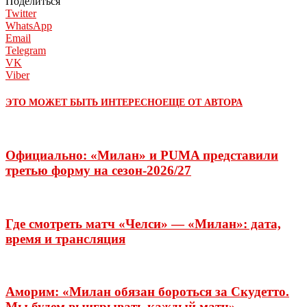
Поделиться
Twitter
WhatsApp
Email
Telegram
VK
Viber
ЭТО МОЖЕТ БЫТЬ ИНТЕРЕСНО
ЕЩЕ ОТ АВТОРА
Официально: «Милан» и PUMA представили
третью форму на сезон-2026/27
Где смотреть матч «Челси» — «Милан»: дата,
время и трансляция
Аморим: «Милан обязан бороться за Скудетто.
Мы будем выигрывать каждый матч»