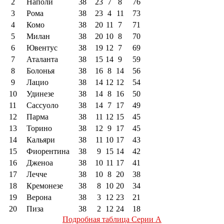
2
Наполи
38
23
7
8
76
3
Рома
38
23
4
11
73
4
Комо
38
20
11
7
71
5
Милан
38
20
10
8
70
6
Ювентус
38
19
12
7
69
7
Аталанта
38
15
14
9
59
8
Болонья
38
16
8
14
56
9
Лацио
38
14
12
12
54
10
Удинезе
38
14
8
16
50
11
Сассуоло
38
14
7
17
49
12
Парма
38
11
12
15
45
13
Торино
38
12
9
17
45
14
Кальяри
38
11
10
17
43
15
Фиорентина
38
9
15
14
42
16
Дженоа
38
10
11
17
41
17
Лечче
38
10
8
20
38
18
Кремонезе
38
8
10
20
34
19
Верона
38
3
12
23
21
20
Пиза
38
2
12
24
18
Подробная таблица Серии А