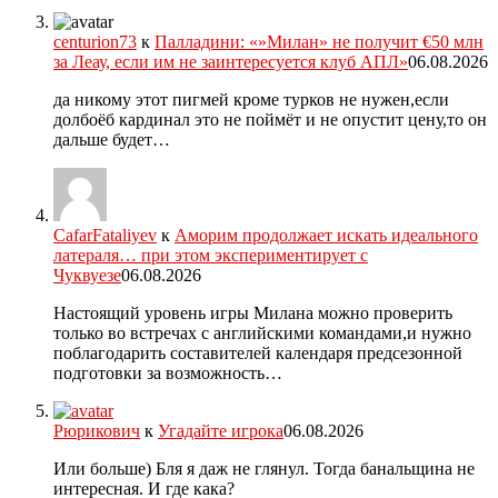
centurion73
к
Палладини: «»Милан» не получит €50 млн
за Леау, если им не заинтересуется клуб АПЛ»
06.08.2026
да никому этот пигмей кроме турков не нужен,если
долбоёб кардинал это не поймёт и не опустит цену,то он
дальше будет…
CafarFataliyev
к
Аморим продолжает искать идеального
латераля… при этом экспериментирует с
Чуквуезе
06.08.2026
Настоящий уровень игры Милана можно проверить
только во встречах с английскими командами,и нужно
поблагодарить составителей календаря предсезонной
подготовки за возможность…
Рюрикович
к
Угадайте игрока
06.08.2026
Или больше) Бля я даж не глянул. Тогда банальщина не
интересная. И где кака?