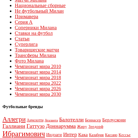
Национальные сборные
Не футбольный Милан
Примавера
Серия А
Соперники Милана
Ставки на футбол
Статьи
Суперлига
Товарищеские матчи
Трансферы Милана
Фото Милана
Чемпионат мира 2010
Чемпионат мира 2014
Чемпионат мира 2018
Чемпионат мира 2022
Чемпионат мира 2026
Чемпионат мира 2030
Футбольные бренды
Аллегри
Балотелли
Берлускони
Беннасер
Анчелотти
Аталанта
Галлиани
Гаттузо
Доннарумма
Жиру
Зеедорф
Ибрагимович
Интер
Кака
Индзаги
Кессье
Калабрия
Кассано