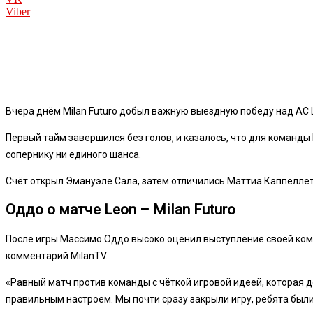
Viber
Вчера днём Milan Futuro добыл важную выездную победу над AC L
Первый тайм завершился без голов, и казалось, что для команды
сопернику ни единого шанса.
Счёт открыл Эмануэле Сала, затем отличились Маттиа Каппеллетт
Оддо о матче Leon – Milan Futuro
После игры Массимо Оддо высоко оценил выступление своей коман
комментарий MilanTV.
«Равный матч против команды с чёткой игровой идеей, которая д
правильным настроем. Мы почти сразу закрыли игру, ребята был