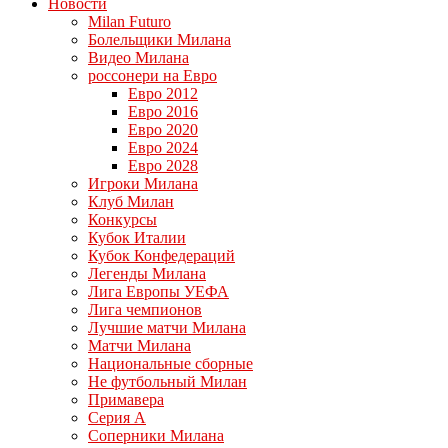
Новости
Milan Futuro
Болельщики Милана
Видео Милана
россонери на Евро
Евро 2012
Евро 2016
Евро 2020
Евро 2024
Евро 2028
Игроки Милана
Клуб Милан
Конкурсы
Кубок Италии
Кубок Конфедераций
Легенды Милана
Лига Европы УЕФА
Лига чемпионов
Лучшие матчи Милана
Матчи Милана
Национальные сборные
Не футбольный Милан
Примавера
Серия А
Соперники Милана