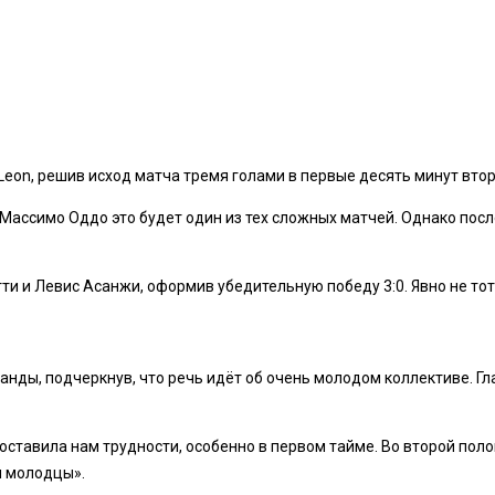
eon, решив исход матча тремя голами в первые десять минут втор
 Массимо Оддо это будет один из тех сложных матчей. Однако пос
и и Левис Асанжи, оформив убедительную победу 3:0. Явно не тот
ды, подчеркнув, что речь идёт об очень молодом коллективе. Гла
оставила нам трудности, особенно в первом тайме. Во второй поло
и молодцы».