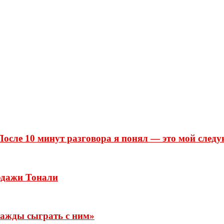
После 10 минут разговора я понял — это мой след
одажи Тонали
нажды сыграть с ним»