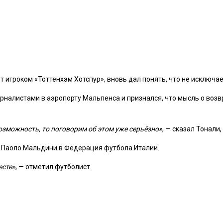
т игроком «
Тоттенхэм Хотспур»
, вновь дал понять, что не исключ
налистами в аэропорту Мальпенса и признался, что мысль о возв
озможность, то поговорим об этом уже серьёзно»
, — сказал Тонали
е
Паоло Мальдини
в
Федерация футбола Италии
.
есте»
, — отметил футболист.