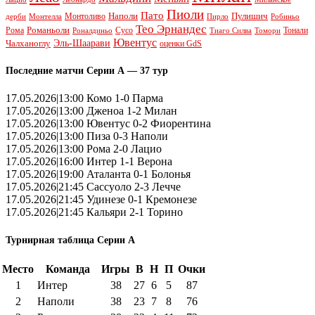
Пиоли
Пато
Наполи
Монтоливо
Пулишич
Монтелла
Пирло
дерби
Робиньо
Тео Эрнандес
Рома
Романьоли
Сусо
Тонали
Роналдиньо
Тиаго Силва
Томори
Ювентус
Эль-Шаарави
Чалханоглу
оценки GdS
Последние матчи Серии А — 37 тур
17.05.2026|13:00 Комо 1-0 Парма
17.05.2026|13:00 Дженоа 1-2 Милан
17.05.2026|13:00 Ювентус 0-2 Фиорентина
17.05.2026|13:00 Пиза 0-3 Наполи
17.05.2026|13:00 Рома 2-0 Лацио
17.05.2026|16:00 Интер 1-1 Верона
17.05.2026|19:00 Аталанта 0-1 Болонья
17.05.2026|21:45 Сассуоло 2-3 Лечче
17.05.2026|21:45 Удинезе 0-1 Кремонезе
17.05.2026|21:45 Кальяри 2-1 Торино
Турнирная таблица Серии А
Место
Команда
Игры
В
Н
П
Очки
1
Интер
38
27
6
5
87
2
Наполи
38
23
7
8
76