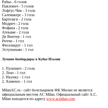
Рабьо - 6 голов
Павлович - 5 голов
Лофтус-Чик - 3 гола
Салемакерс - 3 гола
Бартезаги - 2 гола
Модрич - 2 гола
Фофана - 2 гола
Атекаме - 2 гола
Де Винтер - 1 гол
Риччи - 1 гол
Фюллькруг - 1 гол
Эступиньян - 1 гол
Лучшие бомбардиры в Кубке Италии
1. Пулишич - 2 гола
2. Леао - 1 гол
2. Нкунку - 1 гол
2. Хименес - 1 гол
MilanAC.ru - сайт болельщиков ФК Милан не является
официальным местом AC Milan. Официальный сайт A.C.
Milan находится по адресу
www.acmilan.com