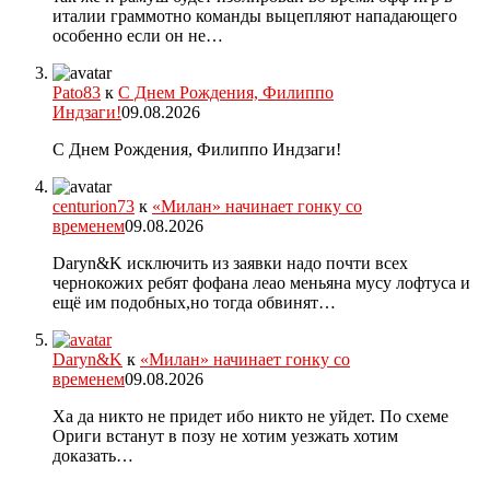
италии граммотно команды выцепляют нападающего
особенно если он не…
Pato83
к
С Днем Рождения, Филиппо
Индзаги!
09.08.2026
С Днем Рождения, Филиппо Индзаги!
centurion73
к
«Милан» начинает гонку со
временем
09.08.2026
Daryn&K исключить из заявки надо почти всех
чернокожих ребят фофана леао меньяна мусу лофтуса и
ещё им подобных,но тогда обвинят…
Daryn&K
к
«Милан» начинает гонку со
временем
09.08.2026
Ха да никто не придет ибо никто не уйдет. По схеме
Ориги встанут в позу не хотим уезжать хотим
доказать…