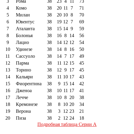
3
Рома
38
23
4
11
73
4
Комо
38
20
11
7
71
5
Милан
38
20
10
8
70
6
Ювентус
38
19
12
7
69
7
Аталанта
38
15
14
9
59
8
Болонья
38
16
8
14
56
9
Лацио
38
14
12
12
54
10
Удинезе
38
14
8
16
50
11
Сассуоло
38
14
7
17
49
12
Парма
38
11
12
15
45
13
Торино
38
12
9
17
45
14
Кальяри
38
11
10
17
43
15
Фиорентина
38
9
15
14
42
16
Дженоа
38
10
11
17
41
17
Лечче
38
10
8
20
38
18
Кремонезе
38
8
10
20
34
19
Верона
38
3
12
23
21
20
Пиза
38
2
12
24
18
Подробная таблица Серии А