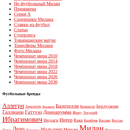
Не футбольный Милан
Примавера
Серия А
Соперники Милана
Ставки на футбол
Статьи
Суперлига
Товарищеские матчи
Трансферы Милана
Фото Милана
Чемпионат мира 2010
Чемпионат мира 2014
Чемпионат мира 2018
Чемпионат мира 2022
Чемпионат мира 2026
Чемпионат мира 2030
Футбольные бренды
Аллегри
Балотелли
Берлускони
Беннасер
Анчелотти
Аталанта
Галлиани
Гаттузо
Доннарумма
Жиру
Зеедорф
Ибрагимович
Интер
Кака
Индзаги
Кессье
Калабрия
Кассано
Милан
Леао
Мальдини
Меньян
Леонардо
Лацио
Миланское