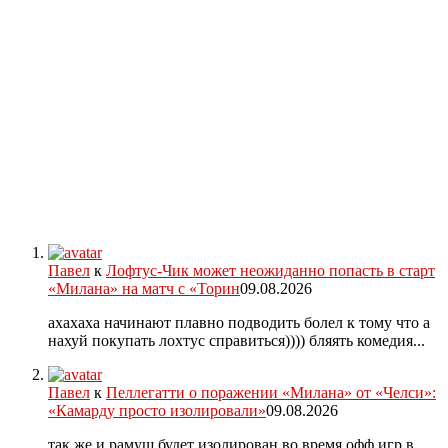
Павел
к
Лофтус-Чик может неожиданно попасть в старт
«Милана» на матч с «Торин
09.08.2026
ахахаха начинают плавно подводить болел к тому что а
нахуй покупать лохтус справиться)))) бляять комедия...
Павел
к
Пеллегатти о поражении «Милана» от «Челси»:
«Камарду просто изолировали»
09.08.2026
так же и рамуш будет изолирован во время офф игр в