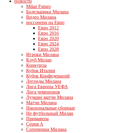
Новости
Milan Futuro
Болельщики Милана
Видео Милана
россонери на Евро
Евро 2012
Евро 2016
Евро 2020
Евро 2024
Евро 2028
Игроки Милана
Клуб Милан
Конкурсы
Кубок Италии
Кубок Конфедераций
Легенды Милана
Лига Европы УЕФА
Лига чемпионов
Лучшие матчи Милана
Матчи Милана
Национальные сборные
Не футбольный Милан
Примавера
Серия А
Соперники Милана