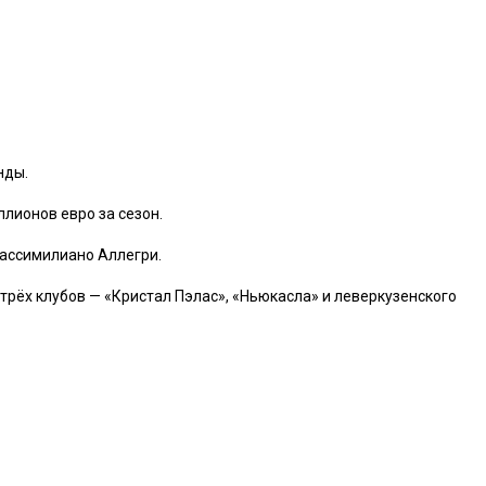
нды.
лионов евро за сезон.
Массимилиано Аллегри.
трёх клубов — «Кристал Пэлас», «Ньюкасла» и леверкузенского