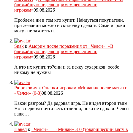
ближайшую неделю примем решения по
игрокам»
09.08.2026
Проблема ни в том кто купит. Найдуться покупатели,
при желании можно и скидочку сделать. Сами игроки
могут не захотеть и…
Snak
к
Аморим после поражения от «Челси»: «В
ближайшую неделю примем решения по
игрокам»
09.08.2026
А кто их купит, то?они и за пачку сухариков, особо,
никому не нужны
Рюрикович
к
Оценки игрокам «Милана» после матча с
«Челси» (0-3)
08.08.2026
Какои разгром? Да рядовая игра. Не видел второи таим.
Но в первом почти весь отлично, пока не сдохли. Челси
ваще…
Павел
к
«Челси» — «Милан» 3-0 (товарищеский матч в