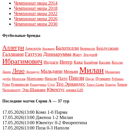
Чемпионат мира 2014
Чемпионат мира 2018
Чемпионат мира 2022
Чемпионат мира 2026
Чемпионат мира 2030
Футбольные бренды
Аллегри
Балотелли
Берлускони
Беннасер
Анчелотти
Аталанта
Галлиани
Гаттузо
Доннарумма
Жиру
Зеедорф
Ибрагимович
Интер
Кака
Индзаги
Кессье
Калабрия
Кассано
Милан
Леао
Мальдини
Меньян
Леонардо
Лацио
Миланское
Пиоли
Пато
Наполи
Монтоливо
Пулишич
Монтелла
Пирло
дерби
Робиньо
Тео Эрнандес
Рома
Романьоли
Сусо
Тонали
Роналдиньо
Тиаго Силва
Томори
Ювентус
Эль-Шаарави
Чалханоглу
оценки GdS
Последние матчи Серии А — 37 тур
17.05.2026|13:00 Комо 1-0 Парма
17.05.2026|13:00 Дженоа 1-2 Милан
17.05.2026|13:00 Ювентус 0-2 Фиорентина
17.05.2026|13:00 Пиза 0-3 Наполи