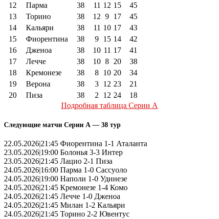
12
Парма
38
11
12
15
45
13
Торино
38
12
9
17
45
14
Кальяри
38
11
10
17
43
15
Фиорентина
38
9
15
14
42
16
Дженоа
38
10
11
17
41
17
Лечче
38
10
8
20
38
18
Кремонезе
38
8
10
20
34
19
Верона
38
3
12
23
21
20
Пиза
38
2
12
24
18
Подробная таблица Серии А
Следующие матчи Серии А — 38 тур
22.05.2026|21:45 Фиорентина 1-1 Аталанта
23.05.2026|19:00 Болонья 3-3 Интер
23.05.2026|21:45 Лацио 2-1 Пиза
24.05.2026|16:00 Парма 1-0 Сассуоло
24.05.2026|19:00 Наполи 1-0 Удинезе
24.05.2026|21:45 Кремонезе 1-4 Комо
24.05.2026|21:45 Лечче 1-0 Дженоа
24.05.2026|21:45 Милан 1-2 Кальяри
24.05.2026|21:45 Торино 2-2 Ювентус