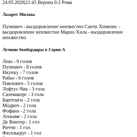
24.05.2026|21:45 Верона 0-2 Рома
Лазарет Милана
Пулишич - выздоровление неизвестно Санти Хименес -
выздоровление неизвестно Марио Хила - выздоровление
неизвестно
Лучшие бомбардиры в Серии А
Леао - 9 голов
Пулишич - 8 голов
Нкунку - 7 голов
Рабьо - 6 голов
Павлович - 5 голов
Лофтус-Чик - 3 гола
Салемакерс - 3 гола
Бартезаги - 2 гола
Модрич - 2 гола
Фофана - 2 гола
Атекаме - 2 гола
Де Винтер - 1 гол
Риччи - 1 гол
Фюллькруг - 1 гол