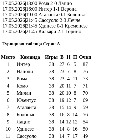
17.05.2026|13:00 Рома 2-0 Лацио
17.05.2026|16:00 Интер 1-1 Верона
17.05.2026|19:00 Аталанта 0-1 Болонья
17.05.2026|21:45 Сассуоло 2-3 Лечче
17.05.2026|21:45 Удинезе 0-1 Кремонезе
17.05.2026|21:45 Кальяри 2-1 Торино
Турнирная таблица Серии А
Место
Команда
Игры
В
Н
П
Очки
1
Интер
38
27
6
5
87
2
Наполи
38
23
7
8
76
3
Рома
38
23
4
11
73
4
Комо
38
20
11
7
71
5
Милан
38
20
10
8
70
6
Ювентус
38
19
12
7
69
7
Аталанта
38
15
14
9
59
8
Болонья
38
16
8
14
56
9
Лацио
38
14
12
12
54
10
Удинезе
38
14
8
16
50
11
Сассуоло
38
14
7
17
49