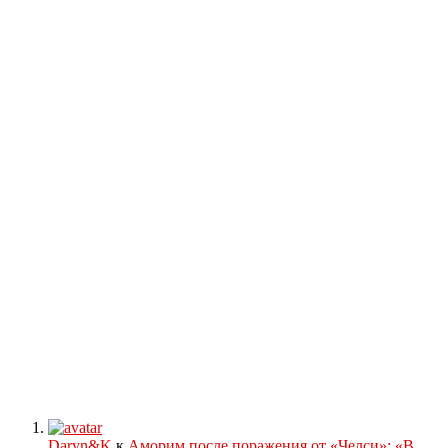
Daryn&K
к
Аморим после поражения от «Челси»: «В