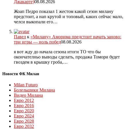
Джакарте)
08.08.2026
Жоап Педро показал 1 жестом какой сезон милану
предстоит, а нап крутой и топовый, каких сейчас мало,
челси выкопали его…
Павел
к
«Милану» Аморима предстоит начать заново:
три игры — ноль побед
08.08.2026
я вот жду до начала сезона итоги ТО что бы
окончателньо выводы сделать, продажа Томори будет
гвоздем в крышку гроба,…
Новости ФК Милан
Milan Futuro
Болельщики Милана
Видео Милана
Евро 2012
Евро 2016
Евро 2020
Евро 2024
Евро 2028
Евро 2032