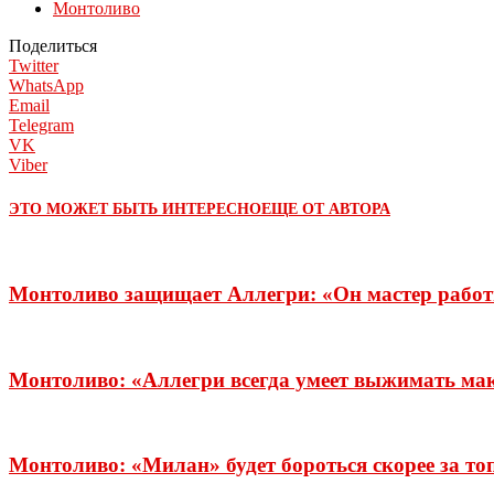
Монтоливо
Поделиться
Twitter
WhatsApp
Email
Telegram
VK
Viber
ЭТО МОЖЕТ БЫТЬ ИНТЕРЕСНО
ЕЩЕ ОТ АВТОРА
Монтоливо защищает Аллегри: «Он мастер работы
Монтоливо: «Аллегри всегда умеет выжимать ма
Монтоливо: «Милан» будет бороться скорее за топ