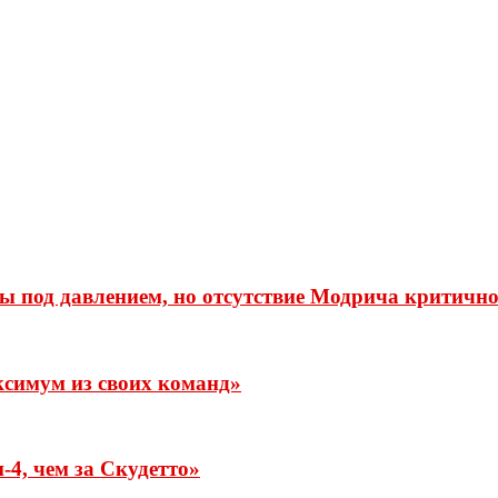
 под давлением, но отсутствие Модрича критичн
ксимум из своих команд»
-4, чем за Скудетто»