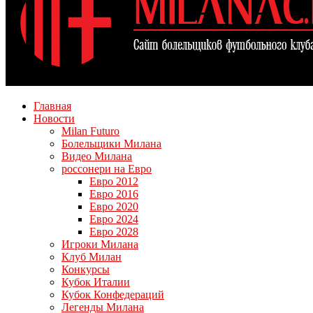
Главная
Новости
Milan Futuro
Болельщики Милана
Видео Милана
россонери на Евро
Евро 2012
Евро 2016
Евро 2020
Евро 2024
Евро 2028
Игроки Милана
Клуб Милан
Конкурсы
Кубок Италии
Кубок Конфедераций
Легенды Милана