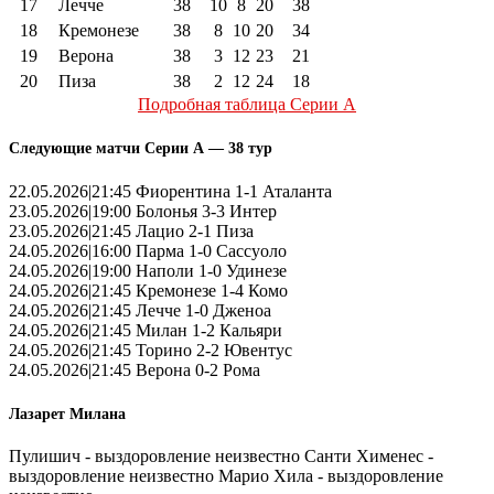
17
Лечче
38
10
8
20
38
18
Кремонезе
38
8
10
20
34
19
Верона
38
3
12
23
21
20
Пиза
38
2
12
24
18
Подробная таблица Серии А
Следующие матчи Серии А — 38 тур
22.05.2026|21:45 Фиорентина 1-1 Аталанта
23.05.2026|19:00 Болонья 3-3 Интер
23.05.2026|21:45 Лацио 2-1 Пиза
24.05.2026|16:00 Парма 1-0 Сассуоло
24.05.2026|19:00 Наполи 1-0 Удинезе
24.05.2026|21:45 Кремонезе 1-4 Комо
24.05.2026|21:45 Лечче 1-0 Дженоа
24.05.2026|21:45 Милан 1-2 Кальяри
24.05.2026|21:45 Торино 2-2 Ювентус
24.05.2026|21:45 Верона 0-2 Рома
Лазарет Милана
Пулишич - выздоровление неизвестно Санти Хименес -
выздоровление неизвестно Марио Хила - выздоровление