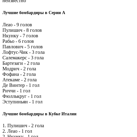
неизвестно
Лучшие бомбардиры в Серии А
Леао - 9 голов
Пулишич - 8 голов
Нкунку - 7 голов
Рабьо - 6 голов
Павлович - 5 голов
Лофтус-Чик - 3 гола
Салемакерс - 3 гола
Бартезаги - 2 гола
Модрич - 2 гола
Фофана - 2 гола
Атекаме - 2 гола
Де Винтер - 1 гол
Риччи - 1 гол
Фюллькруг - 1 гол
Эступиньян - 1 гол
Лучшие бомбардиры в Кубке Италии
1. Пулишич - 2 гола
2. Леао - 1 гол
2. Нкунку - 1 гол