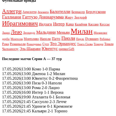
Футбольные бренды
Аллегри
Балотелли
Берлускони
Беннасер
Анчелотти
Аталанта
Галлиани
Гаттузо
Доннарумма
Жиру
Зеедорф
Ибрагимович
Интер
Кака
Индзаги
Кессье
Калабрия
Кассано
Милан
Леао
Мальдини
Меньян
Леонардо
Лацио
Миланское
Пиоли
Пато
Наполи
Монтоливо
Пулишич
Монтелла
Пирло
дерби
Робиньо
Тео Эрнандес
Рома
Романьоли
Сусо
Тонали
Роналдиньо
Тиаго Силва
Томори
Ювентус
Эль-Шаарави
Чалханоглу
оценки GdS
Последние матчи Серии А — 37 тур
17.05.2026|13:00 Комо 1-0 Парма
17.05.2026|13:00 Дженоа 1-2 Милан
17.05.2026|13:00 Ювентус 0-2 Фиорентина
17.05.2026|13:00 Пиза 0-3 Наполи
17.05.2026|13:00 Рома 2-0 Лацио
17.05.2026|16:00 Интер 1-1 Верона
17.05.2026|19:00 Аталанта 0-1 Болонья
17.05.2026|21:45 Сассуоло 2-3 Лечче
17.05.2026|21:45 Удинезе 0-1 Кремонезе
17.05.2026|21:45 Кальяри 2-1 Торино