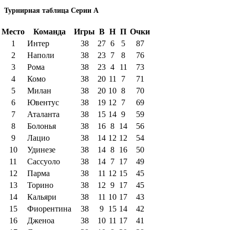
Турнирная таблица Серии А
Место
Команда
Игры
В
Н
П
Очки
1
Интер
38
27
6
5
87
2
Наполи
38
23
7
8
76
3
Рома
38
23
4
11
73
4
Комо
38
20
11
7
71
5
Милан
38
20
10
8
70
6
Ювентус
38
19
12
7
69
7
Аталанта
38
15
14
9
59
8
Болонья
38
16
8
14
56
9
Лацио
38
14
12
12
54
10
Удинезе
38
14
8
16
50
11
Сассуоло
38
14
7
17
49
12
Парма
38
11
12
15
45
13
Торино
38
12
9
17
45
14
Кальяри
38
11
10
17
43
15
Фиорентина
38
9
15
14
42
16
Дженоа
38
10
11
17
41