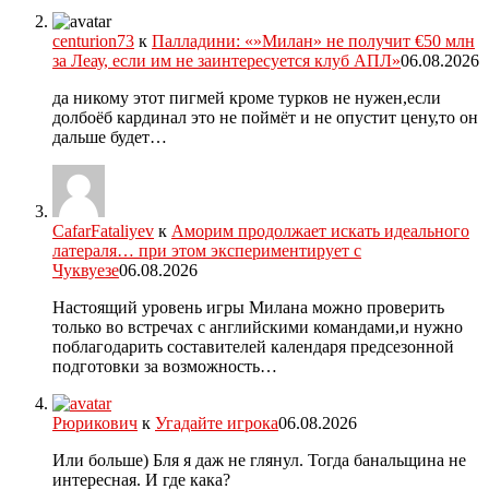
centurion73
к
Палладини: «»Милан» не получит €50 млн
за Леау, если им не заинтересуется клуб АПЛ»
06.08.2026
да никому этот пигмей кроме турков не нужен,если
долбоёб кардинал это не поймёт и не опустит цену,то он
дальше будет…
CafarFataliyev
к
Аморим продолжает искать идеального
латераля… при этом экспериментирует с
Чуквуезе
06.08.2026
Настоящий уровень игры Милана можно проверить
только во встречах с английскими командами,и нужно
поблагодарить составителей календаря предсезонной
подготовки за возможность…
Рюрикович
к
Угадайте игрока
06.08.2026
Или больше) Бля я даж не глянул. Тогда банальщина не
интересная. И где кака?