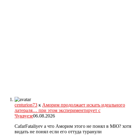
centurion73
к
Аморим продолжает искать идеального
латераля… при этом экспериментирует с
Чуквуезе
06.08.2026
CafarFataliyev а что Аморим этого не понял в МЮ? хотя
видать не понял если его оттуда туранули