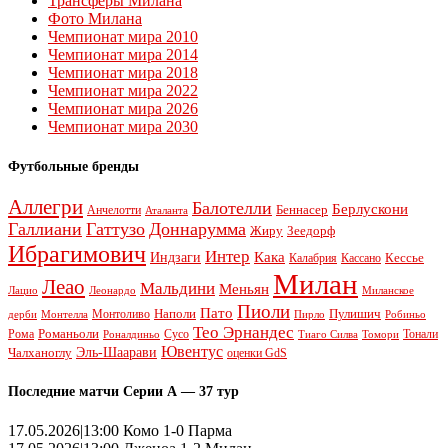
Трансферы Милана
Фото Милана
Чемпионат мира 2010
Чемпионат мира 2014
Чемпионат мира 2018
Чемпионат мира 2022
Чемпионат мира 2026
Чемпионат мира 2030
Футбольные бренды
Аллегри
Балотелли
Берлускони
Беннасер
Анчелотти
Аталанта
Галлиани
Гаттузо
Доннарумма
Жиру
Зеедорф
Ибрагимович
Интер
Кака
Индзаги
Кессье
Калабрия
Кассано
Милан
Леао
Мальдини
Меньян
Леонардо
Лацио
Миланское
Пиоли
Пато
Наполи
Монтоливо
Пулишич
Монтелла
Пирло
дерби
Робиньо
Тео Эрнандес
Рома
Романьоли
Сусо
Тонали
Роналдиньо
Тиаго Силва
Томори
Ювентус
Эль-Шаарави
Чалханоглу
оценки GdS
Последние матчи Серии А — 37 тур
17.05.2026|13:00 Комо 1-0 Парма