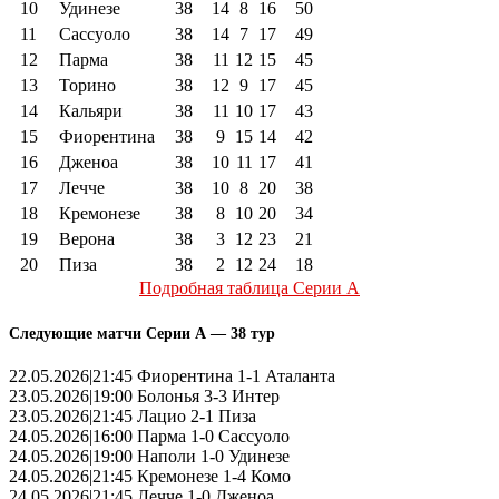
10
Удинезе
38
14
8
16
50
11
Сассуоло
38
14
7
17
49
12
Парма
38
11
12
15
45
13
Торино
38
12
9
17
45
14
Кальяри
38
11
10
17
43
15
Фиорентина
38
9
15
14
42
16
Дженоа
38
10
11
17
41
17
Лечче
38
10
8
20
38
18
Кремонезе
38
8
10
20
34
19
Верона
38
3
12
23
21
20
Пиза
38
2
12
24
18
Подробная таблица Серии А
Следующие матчи Серии А — 38 тур
22.05.2026|21:45 Фиорентина 1-1 Аталанта
23.05.2026|19:00 Болонья 3-3 Интер
23.05.2026|21:45 Лацио 2-1 Пиза
24.05.2026|16:00 Парма 1-0 Сассуоло
24.05.2026|19:00 Наполи 1-0 Удинезе
24.05.2026|21:45 Кремонезе 1-4 Комо
24.05.2026|21:45 Лечче 1-0 Дженоа