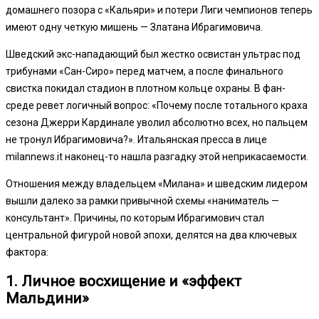
домашнего позора с «Кальяри» и потери Лиги чемпионов теперь
имеют одну четкую мишень — Златана Ибрагимовича.
Шведский экс-нападающий был жестко освистан ультрас под
трибунами «Сан-Сиро» перед матчем, а после финального
свистка покидал стадион в плотном кольце охраны. В фан-
среде ревет логичный вопрос: «Почему после тотального краха
сезона Джерри Кардинале уволил абсолютно всех, но пальцем
не тронул Ибрагимовича?». Итальянская пресса в лице
milannews.it наконец-то нашла разгадку этой неприкасаемости.
Отношения между владельцем «Милана» и шведским лидером
вышли далеко за рамки привычной схемы «наниматель —
консультант». Причины, по которым Ибрагимович стал
центральной фигурой новой эпохи, делятся на два ключевых
фактора:
1. Личное восхищение и «эффект
Мальдини»