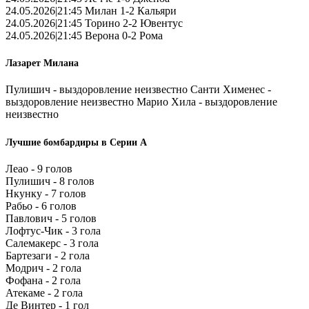
24.05.2026|21:45 Милан 1-2 Кальяри
24.05.2026|21:45 Торино 2-2 Ювентус
24.05.2026|21:45 Верона 0-2 Рома
Лазарет Милана
Пулишич - выздоровление неизвестно Санти Хименес -
выздоровление неизвестно Марио Хила - выздоровление
неизвестно
Лучшие бомбардиры в Серии А
Леао - 9 голов
Пулишич - 8 голов
Нкунку - 7 голов
Рабьо - 6 голов
Павлович - 5 голов
Лофтус-Чик - 3 гола
Салемакерс - 3 гола
Бартезаги - 2 гола
Модрич - 2 гола
Фофана - 2 гола
Атекаме - 2 гола
Де Винтер - 1 гол