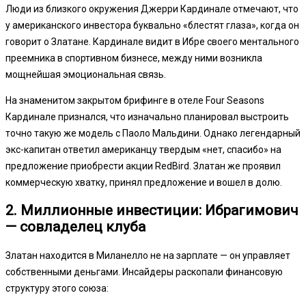
Люди из близкого окружения Джерри Кардинале отмечают, что
у американского инвестора буквально «блестят глаза», когда он
говорит о Златане. Кардинале видит в Ибре своего ментального
преемника в спортивном бизнесе, между ними возникла
мощнейшая эмоциональная связь.
На знаменитом закрытом брифинге в отеле Four Seasons
Кардинале признался, что изначально планировал выстроить
точно такую же модель с Паоло Мальдини. Однако легендарный
экс-капитан ответил американцу твердым «нет, спасибо» на
предложение приобрести акции RedBird. Златан же проявил
коммерческую хватку, принял предложение и вошел в долю.
2. Миллионные инвестиции: Ибрагимович
— совладелец клуба
Златан находится в Миланелло не на зарплате — он управляет
собственными деньгами. Инсайдеры раскопали финансовую
структуру этого союза: