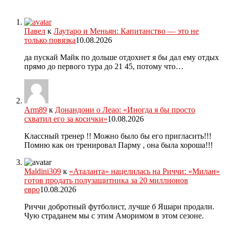
Павел
к
Лаутаро и Меньян: Капитанство — это не
только повязка
10.08.2026
да пускай Майк по дольше отдохнет я бы дал ему отдых
прямо до первого тура до 21 45, потому что…
Arm89
к
Донандони о Леао: «Иногда я бы просто
схватил его за косички»
10.08.2026
Классный тренер !! Можно было бы его пригласить!!!
Помню как он тренировал Парму , она была хороша!!!
Maldini309
к
«Аталанта» нацелилась на Риччи: «Милан»
готов продать полузащитника за 20 миллионов
евро
10.08.2026
Риччи добротный футболист, лучше б Яшари продали.
Чую страданем мы с этим Аморимом в этом сезоне.