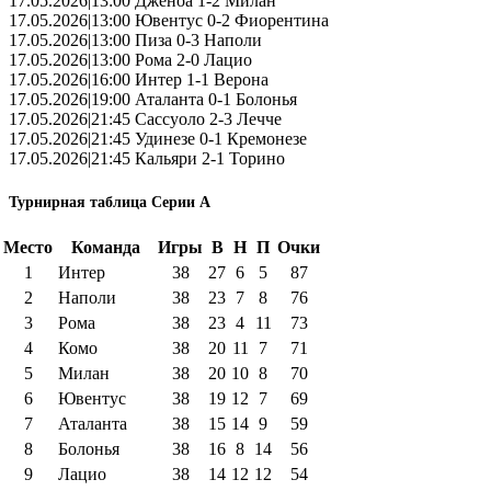
17.05.2026|13:00 Дженоа 1-2 Милан
17.05.2026|13:00 Ювентус 0-2 Фиорентина
17.05.2026|13:00 Пиза 0-3 Наполи
17.05.2026|13:00 Рома 2-0 Лацио
17.05.2026|16:00 Интер 1-1 Верона
17.05.2026|19:00 Аталанта 0-1 Болонья
17.05.2026|21:45 Сассуоло 2-3 Лечче
17.05.2026|21:45 Удинезе 0-1 Кремонезе
17.05.2026|21:45 Кальяри 2-1 Торино
Турнирная таблица Серии А
Место
Команда
Игры
В
Н
П
Очки
1
Интер
38
27
6
5
87
2
Наполи
38
23
7
8
76
3
Рома
38
23
4
11
73
4
Комо
38
20
11
7
71
5
Милан
38
20
10
8
70
6
Ювентус
38
19
12
7
69
7
Аталанта
38
15
14
9
59
8
Болонья
38
16
8
14
56
9
Лацио
38
14
12
12
54