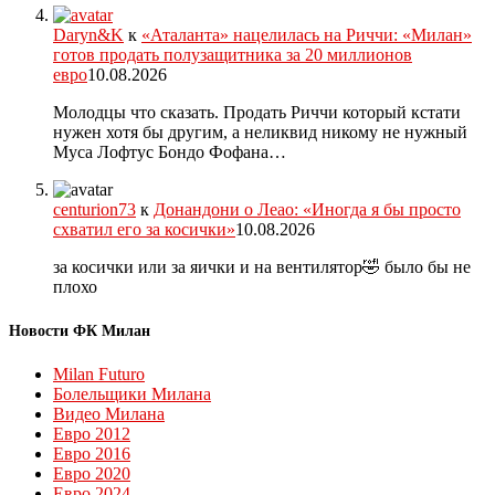
Daryn&K
к
«Аталанта» нацелилась на Риччи: «Милан»
готов продать полузащитника за 20 миллионов
евро
10.08.2026
Молодцы что сказать. Продать Риччи который кстати
нужен хотя бы другим, а неликвид никому не нужный
Муса Лофтус Бондо Фофана…
centurion73
к
Донандони о Леао: «Иногда я бы просто
схватил его за косички»
10.08.2026
за косички или за яички и на вентилятор🤣 было бы не
плохо
Новости ФК Милан
Milan Futuro
Болельщики Милана
Видео Милана
Евро 2012
Евро 2016
Евро 2020
Евро 2024