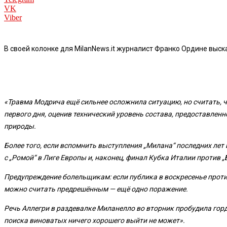
VK
Viber
В своей колонке для MilanNews.it журналист Франко Ордине выс
«Травма Модрича ещё сильнее осложнила ситуацию, но считать, чт
первого дня, оценив технический уровень состава, предоставленн
природы.
Более того, если вспомнить выступления „Милана“ последних лет
с „Ромой“ в Лиге Европы и, наконец, финал Кубка Италии против 
Предупреждение болельщикам: если публика в воскресенье проти
можно считать предрешённым — ещё одно поражение.
Речь Аллегри в раздевалке Миланелло во вторник пробудила горд
поиска виноватых ничего хорошего выйти не может».