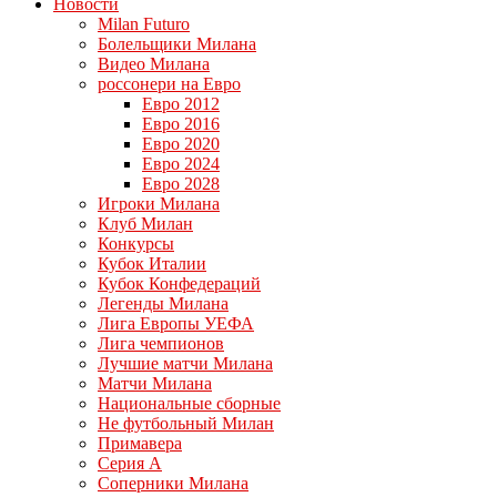
Новости
Milan Futuro
Болельщики Милана
Видео Милана
россонери на Евро
Евро 2012
Евро 2016
Евро 2020
Евро 2024
Евро 2028
Игроки Милана
Клуб Милан
Конкурсы
Кубок Италии
Кубок Конфедераций
Легенды Милана
Лига Европы УЕФА
Лига чемпионов
Лучшие матчи Милана
Матчи Милана
Национальные сборные
Не футбольный Милан
Примавера
Серия А
Соперники Милана