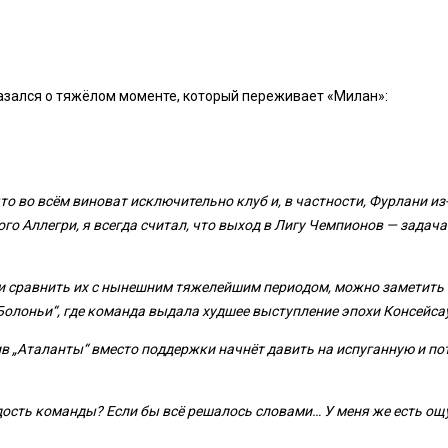
казался о тяжёлом моменте, который переживает «Милан»:
о во всём виноват исключительно клуб и, в частности, Фурлани из
ого Аллегри, я всегда считал, что выход в Лигу Чемпионов — задач
 и сравнить их с нынешним тяжелейшим периодом, можно заметить т
„Болоньи“, где команда выдала худшее выступление эпохи Консейса
в „Аталанты“ вместо поддержки начнёт давить на испуганную и по
ость команды? Если бы всё решалось словами… У меня же есть ощу