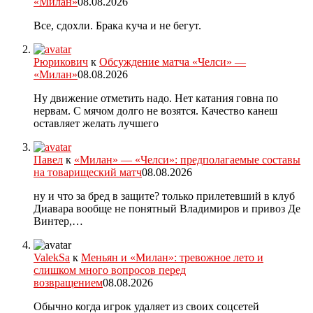
«Милан»
08.08.2026
Все, сдохли. Брака куча и не бегут.
Рюрикович
к
Обсуждение матча «Челси» —
«Милан»
08.08.2026
Ну движение отметить надо. Нет катания говна по
нервам. С мячом долго не возятся. Качество канеш
оставляет желать лучшего
Павел
к
«Милан» — «Челси»: предполагаемые составы
на товарищеский матч
08.08.2026
ну и что за бред в защите? только прилетевший в клуб
Диавара вообще не понятный Владимиров и привоз Де
Винтер,…
ValekSa
к
Меньян и «Милан»: тревожное лето и
слишком много вопросов перед
возвращением
08.08.2026
Обычно когда игрок удаляет из своих соцсетей