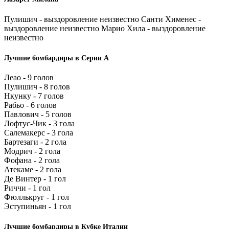
Пулишич - выздоровление неизвестно Санти Хименес -
выздоровление неизвестно Марио Хила - выздоровление
неизвестно
Лучшие бомбардиры в Серии А
Леао - 9 голов
Пулишич - 8 голов
Нкунку - 7 голов
Рабьо - 6 голов
Павлович - 5 голов
Лофтус-Чик - 3 гола
Салемакерс - 3 гола
Бартезаги - 2 гола
Модрич - 2 гола
Фофана - 2 гола
Атекаме - 2 гола
Де Винтер - 1 гол
Риччи - 1 гол
Фюллькруг - 1 гол
Эступиньян - 1 гол
Лучшие бомбардиры в Кубке Италии