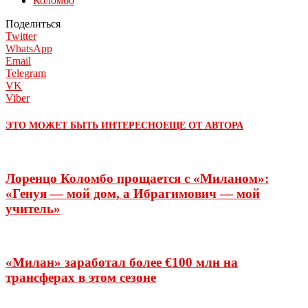
Коломбо
Поделиться
Twitter
WhatsApp
Email
Telegram
VK
Viber
ЭТО МОЖЕТ БЫТЬ ИНТЕРЕСНО
ЕЩЕ ОТ АВТОРА
Лоренцо Коломбо прощается с «Миланом»:
«Генуя — мой дом, а Ибрагимович — мой
учитель»
«Милан» заработал более €100 млн на
трансферах в этом сезоне