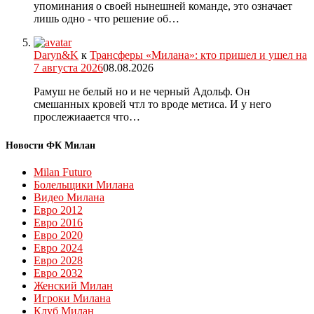
упоминания о своей нынешней команде, это означает
лишь одно - что решение об…
Daryn&K
к
Трансферы «Милана»: кто пришел и ушел на
7 августа 2026
08.08.2026
Рамуш не белый но и не черный Адольф. Он
смешанных кровей чтл то вроде метиса. И у него
прослежиаается что…
Новости ФК Милан
Milan Futuro
Болельщики Милана
Видео Милана
Евро 2012
Евро 2016
Евро 2020
Евро 2024
Евро 2028
Евро 2032
Женский Милан
Игроки Милана
Клуб Милан