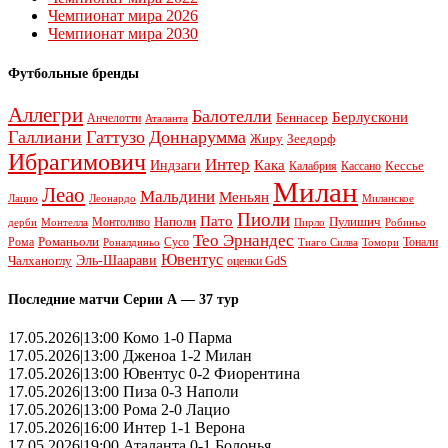
Чемпионат мира 2026
Чемпионат мира 2030
Футбольные бренды
Аллегри
Балотелли
Берлускони
Беннасер
Анчелотти
Аталанта
Галлиани
Гаттузо
Доннарумма
Жиру
Зеедорф
Ибрагимович
Интер
Кака
Индзаги
Кессье
Калабрия
Кассано
Милан
Леао
Мальдини
Меньян
Леонардо
Лацио
Миланское
Пиоли
Пато
Наполи
Монтоливо
Пулишич
Монтелла
Пирло
дерби
Робиньо
Тео Эрнандес
Рома
Романьоли
Сусо
Тонали
Роналдиньо
Тиаго Силва
Томори
Ювентус
Эль-Шаарави
Чалханоглу
оценки GdS
Последние матчи Серии А — 37 тур
17.05.2026|13:00 Комо 1-0 Парма
17.05.2026|13:00 Дженоа 1-2 Милан
17.05.2026|13:00 Ювентус 0-2 Фиорентина
17.05.2026|13:00 Пиза 0-3 Наполи
17.05.2026|13:00 Рома 2-0 Лацио
17.05.2026|16:00 Интер 1-1 Верона
17.05.2026|19:00 Аталанта 0-1 Болонья