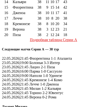
14
Кальяри
38
11
10
17
43
15
Фиорентина
38
9
15
14
42
16
Дженоа
38
10
11
17
41
17
Лечче
38
10
8
20
38
18
Кремонезе
38
8
10
20
34
19
Верона
38
3
12
23
21
20
Пиза
38
2
12
24
18
Подробная таблица Серии А
Следующие матчи Серии А — 38 тур
22.05.2026|21:45 Фиорентина 1-1 Аталанта
23.05.2026|19:00 Болонья 3-3 Интер
23.05.2026|21:45 Лацио 2-1 Пиза
24.05.2026|16:00 Парма 1-0 Сассуоло
24.05.2026|19:00 Наполи 1-0 Удинезе
24.05.2026|21:45 Кремонезе 1-4 Комо
24.05.2026|21:45 Лечче 1-0 Дженоа
24.05.2026|21:45 Милан 1-2 Кальяри
24.05.2026|21:45 Торино 2-2 Ювентус
24.05.2026|21:45 Верона 0-2 Рома
Лазарет Милана