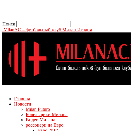
Поиск
MilanAC – футбольный клуб Милан Италия
Главная
Новости
Milan Futuro
Болельщики Милана
Видео Милана
россонери на Евро
Евро 2012