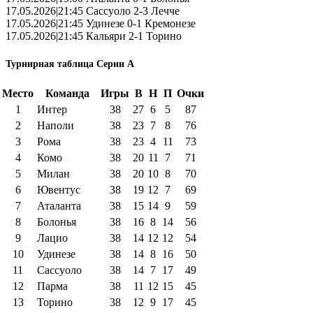
17.05.2026|21:45 Сассуоло 2-3 Лечче
17.05.2026|21:45 Удинезе 0-1 Кремонезе
17.05.2026|21:45 Кальяри 2-1 Торино
Турнирная таблица Серии А
Место
Команда
Игры
В
Н
П
Очки
1
Интер
38
27
6
5
87
2
Наполи
38
23
7
8
76
3
Рома
38
23
4
11
73
4
Комо
38
20
11
7
71
5
Милан
38
20
10
8
70
6
Ювентус
38
19
12
7
69
7
Аталанта
38
15
14
9
59
8
Болонья
38
16
8
14
56
9
Лацио
38
14
12
12
54
10
Удинезе
38
14
8
16
50
11
Сассуоло
38
14
7
17
49
12
Парма
38
11
12
15
45
13
Торино
38
12
9
17
45