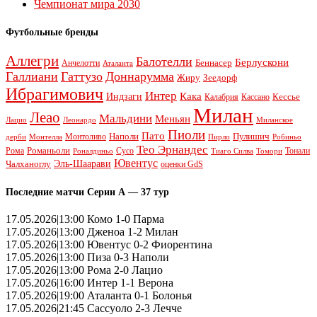
Чемпионат мира 2030
Футбольные бренды
Аллегри
Балотелли
Берлускони
Беннасер
Анчелотти
Аталанта
Галлиани
Гаттузо
Доннарумма
Жиру
Зеедорф
Ибрагимович
Интер
Кака
Индзаги
Кессье
Калабрия
Кассано
Милан
Леао
Мальдини
Меньян
Леонардо
Лацио
Миланское
Пиоли
Пато
Наполи
Монтоливо
Пулишич
Монтелла
Пирло
дерби
Робиньо
Тео Эрнандес
Рома
Романьоли
Сусо
Тонали
Роналдиньо
Тиаго Силва
Томори
Ювентус
Эль-Шаарави
Чалханоглу
оценки GdS
Последние матчи Серии А — 37 тур
17.05.2026|13:00 Комо 1-0 Парма
17.05.2026|13:00 Дженоа 1-2 Милан
17.05.2026|13:00 Ювентус 0-2 Фиорентина
17.05.2026|13:00 Пиза 0-3 Наполи
17.05.2026|13:00 Рома 2-0 Лацио
17.05.2026|16:00 Интер 1-1 Верона
17.05.2026|19:00 Аталанта 0-1 Болонья
17.05.2026|21:45 Сассуоло 2-3 Лечче