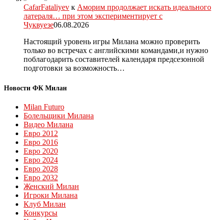
CafarFataliyev
к
Аморим продолжает искать идеального
латераля… при этом экспериментирует с
Чуквуезе
06.08.2026
Настоящий уровень игры Милана можно проверить
только во встречах с английскими командами,и нужно
поблагодарить составителей календаря предсезонной
подготовки за возможность…
Новости ФК Милан
Milan Futuro
Болельщики Милана
Видео Милана
Евро 2012
Евро 2016
Евро 2020
Евро 2024
Евро 2028
Евро 2032
Женский Милан
Игроки Милана
Клуб Милан
Конкурсы