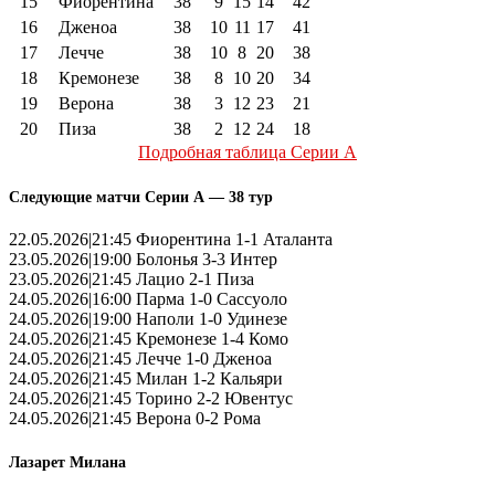
15
Фиорентина
38
9
15
14
42
16
Дженоа
38
10
11
17
41
17
Лечче
38
10
8
20
38
18
Кремонезе
38
8
10
20
34
19
Верона
38
3
12
23
21
20
Пиза
38
2
12
24
18
Подробная таблица Серии А
Следующие матчи Серии А — 38 тур
22.05.2026|21:45 Фиорентина 1-1 Аталанта
23.05.2026|19:00 Болонья 3-3 Интер
23.05.2026|21:45 Лацио 2-1 Пиза
24.05.2026|16:00 Парма 1-0 Сассуоло
24.05.2026|19:00 Наполи 1-0 Удинезе
24.05.2026|21:45 Кремонезе 1-4 Комо
24.05.2026|21:45 Лечче 1-0 Дженоа
24.05.2026|21:45 Милан 1-2 Кальяри
24.05.2026|21:45 Торино 2-2 Ювентус
24.05.2026|21:45 Верона 0-2 Рома
Лазарет Милана