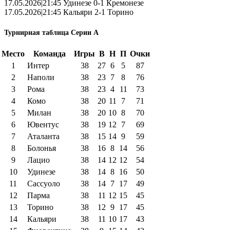
17.05.2026|21:45 Удинезе 0-1 Кремонезе
17.05.2026|21:45 Кальяри 2-1 Торино
Турнирная таблица Серии А
Место
Команда
Игры
В
Н
П
Очки
1
Интер
38
27
6
5
87
2
Наполи
38
23
7
8
76
3
Рома
38
23
4
11
73
4
Комо
38
20
11
7
71
5
Милан
38
20
10
8
70
6
Ювентус
38
19
12
7
69
7
Аталанта
38
15
14
9
59
8
Болонья
38
16
8
14
56
9
Лацио
38
14
12
12
54
10
Удинезе
38
14
8
16
50
11
Сассуоло
38
14
7
17
49
12
Парма
38
11
12
15
45
13
Торино
38
12
9
17
45
14
Кальяри
38
11
10
17
43