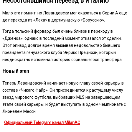
Несостоявшийся переезд в Италию
Мало кто помнит, но Левандовски мог оказаться в Серии А еще
до перехода из «Леха» в дортмундскую «Боруссию».
Тогда польский форвард был очень близок к переходу в
«Дженоа», однако в последний момент отказался от сделки.
Этот эпизод долгое время вызывал недовольство бывшего
президента генуэзского клуба Энрико Прециози, который
неоднократно вспоминал историю сорвавшегося трансфера.
Новый этап
Теперь Левандовский начинает новую главу своей карьеры в
составе «Чикаго Файр». Он присоединится к растущему числу
звезд мирового футбола, выбравших MLS на завершающем
этапе своей карьеры, и будет выступать в одном чемпионате с
Лионелем Месси.
Официальный Telegram канал MilanAC