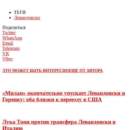
ТЕГИ
Левандовски
Поделиться
Twitter
WhatsApp
Email
Telegram
VK
Viber
ЭТО МОЖЕТ БЫТЬ ИНТЕРЕСНО
ЕЩЕ ОТ АВТОРА
«Милан» окончательно упускает Левандовски и
Горецку: оба близки к переезду в США
Лука Тони против трансфера Левандовски в
Италию