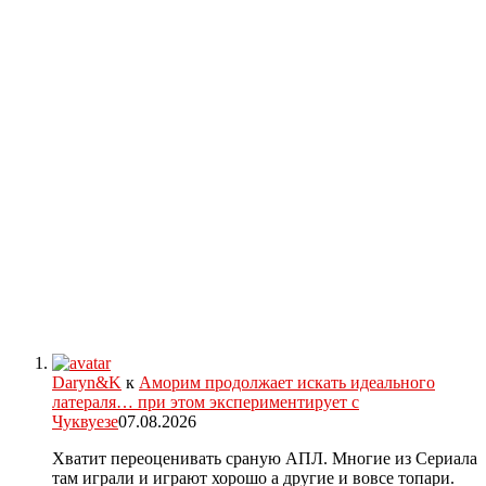
Daryn&K
к
Аморим продолжает искать идеального
латераля… при этом экспериментирует с
Чуквуезе
07.08.2026
Хватит переоценивать сраную АПЛ. Многие из Сериала
там играли и играют хорошо а другие и вовсе топари.