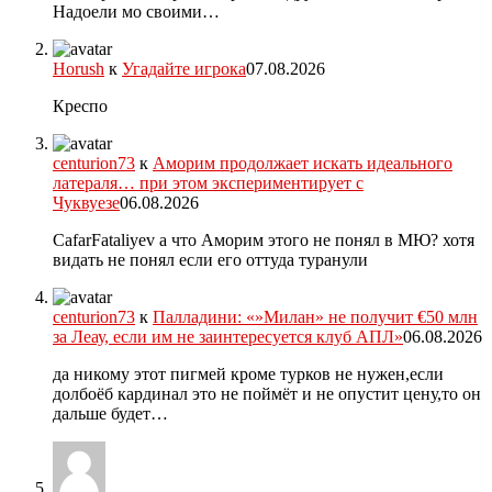
Надоели мо своими…
Horush
к
Угадайте игрока
07.08.2026
Креспо
centurion73
к
Аморим продолжает искать идеального
латераля… при этом экспериментирует с
Чуквуезе
06.08.2026
CafarFataliyev а что Аморим этого не понял в МЮ? хотя
видать не понял если его оттуда туранули
centurion73
к
Палладини: «»Милан» не получит €50 млн
за Леау, если им не заинтересуется клуб АПЛ»
06.08.2026
да никому этот пигмей кроме турков не нужен,если
долбоёб кардинал это не поймёт и не опустит цену,то он
дальше будет…