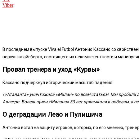
Viber
В последнем выпуске Viva el Futbol Антонио Кассано со свойстве
верхушка айсберга, состоящего из некомпетентности и манипуля
Провал тренера и уход «Курвы»
Кассано подчеркнул исторический масштаб падения:
«»Аталанта» уничтожила «Милан» по всем статьям. Мы пробили дно
Аллегри. Болельщики «Милана» 30 лет привыкали к победам, а се
О деградации Леао и Пулишича
Антонио встал на защиту игроков, которых, по его мнению, тренер