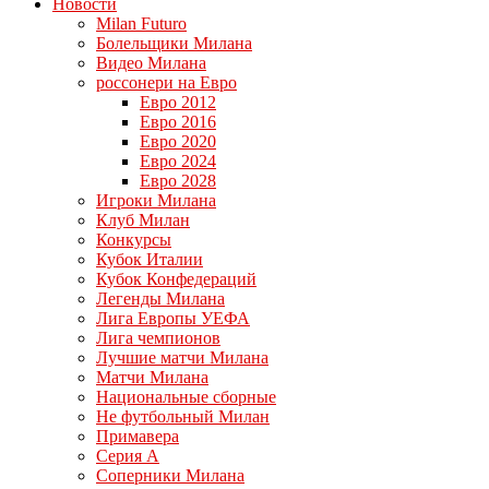
Новости
Milan Futuro
Болельщики Милана
Видео Милана
россонери на Евро
Евро 2012
Евро 2016
Евро 2020
Евро 2024
Евро 2028
Игроки Милана
Клуб Милан
Конкурсы
Кубок Италии
Кубок Конфедераций
Легенды Милана
Лига Европы УЕФА
Лига чемпионов
Лучшие матчи Милана
Матчи Милана
Национальные сборные
Не футбольный Милан
Примавера
Серия А
Соперники Милана