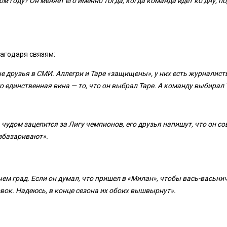
м году? Он меняет его именно тогда, когда команда идет ко дну, п
лагодаря связям:
ные друзья в СМИ. Аллегри и Таре «защищены», у них есть журналис
го единственная вина — то, что он выбрал Таре. А команду выбирал 
чудом зацепится за Лигу чемпионов, его друзья напишут, что он со
азбазаривают».
чем град. Если он думал, что пришел в «Милан», чтобы вась-васьни
вок. Надеюсь, в конце сезона их обоих вышвырнут».