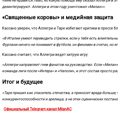
«Мне не нравится Леао, но какую помощь ему оказал Аллегри в это
дезинтегрируют. Аллегри в этом году уничтожил «Милан»».
«Священные коровы» и медийная защита
Кассано уверен, что Аллегри и Таре избегают критики в прессе б
«В Италии умеют переводить стрелки, если у тебя есть влиятель
Фурлани ничего не понимает в футболе, он феномен в счетах, но е
Кассано считает, что Аллегри ведет хитрую игру:
«Аллегри направляет гнев фанатов на руководство. Если «Милан» 
команда лиги после «Интера» и «Наполи», и этот состав просто р
Итог и будущее
«Таре пришел как спаситель отечества, а приносит вреда больше, 
конкурентоспособности и зрелища, а не этих сценических постано
Официальный Telegram канал MilanAC