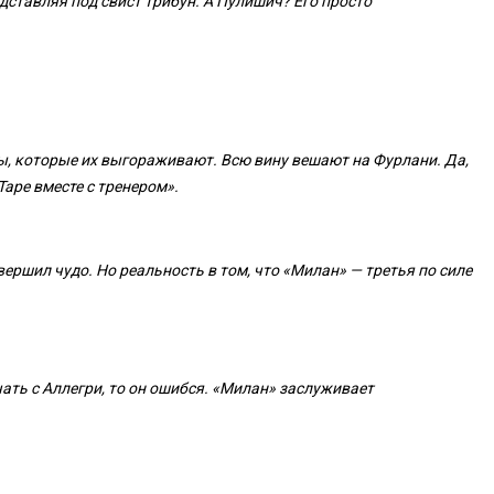
одставляя под свист трибун. А Пулишич? Его просто
ты, которые их выгораживают. Всю вину вешают на Фурлани. Да,
Таре вместе с тренером».
вершил чудо. Но реальность в том, что «Милан» — третья по силе
чать с Аллегри, то он ошибся. «Милан» заслуживает