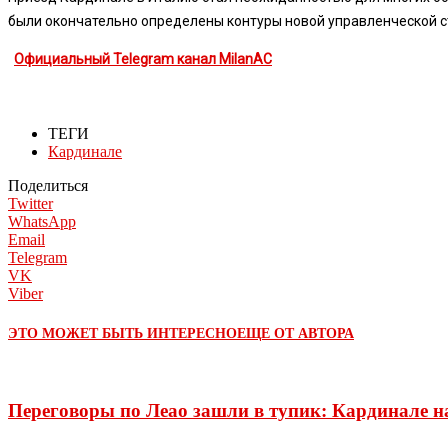
были окончательно определены контуры новой управленческой с
Официальный Telegram канал MilanAC
ТЕГИ
Кардинале
Поделиться
Twitter
WhatsApp
Email
Telegram
VK
Viber
ЭТО МОЖЕТ БЫТЬ ИНТЕРЕСНО
ЕЩЕ ОТ АВТОРА
Переговоры по Леао зашли в тупик: Кардинале на