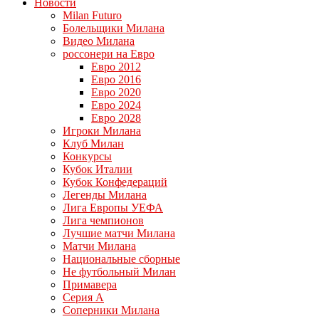
Новости
Milan Futuro
Болельщики Милана
Видео Милана
россонери на Евро
Евро 2012
Евро 2016
Евро 2020
Евро 2024
Евро 2028
Игроки Милана
Клуб Милан
Конкурсы
Кубок Италии
Кубок Конфедераций
Легенды Милана
Лига Европы УЕФА
Лига чемпионов
Лучшие матчи Милана
Матчи Милана
Национальные сборные
Не футбольный Милан
Примавера
Серия А
Соперники Милана