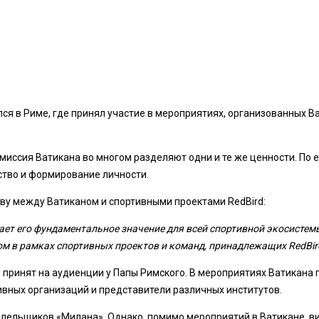
 в Риме, где принял участие в мероприятиях, организованных Ва
 миссия Ватикана во многом разделяют одни и те же ценности. По 
ство и формирование личности.
ву между Ватиканом и спортивными проектами RedBird:
ет его фундаментальное значение для всей спортивной экосистемы
м в рамках спортивных проектов и команд, принадлежащих RedBir
 принят на аудиенции у Папы Римского. В мероприятиях Ватикана 
вных организаций и представители различных институтов.
ельщиков «Милана». Однако, помимо мероприятий в Ватикане, виз