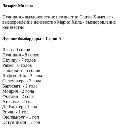
Лазарет Милана
Пулишич - выздоровление неизвестно Санти Хименес -
выздоровление неизвестно Марио Хила - выздоровление
неизвестно
Лучшие бомбардиры в Серии А
Леао - 9 голов
Пулишич - 8 голов
Нкунку - 7 голов
Рабьо - 6 голов
Павлович - 5 голов
Лофтус-Чик - 3 гола
Салемакерс - 3 гола
Бартезаги - 2 гола
Модрич - 2 гола
Фофана - 2 гола
Атекаме - 2 гола
Де Винтер - 1 гол
Риччи - 1 гол
Фюллькруг - 1 гол
Эступиньян - 1 гол