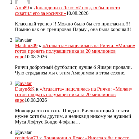
Arm89
к
Донандони о Леао: «Иногда я бы просто
схватил его за косички»
10.08.2026
Классный тренер !! Можно было бы его пригласить!!!
Помню как он тренировал Парму , она была хороша!!!
Maldini309
к
«Аталанта» нацелилась на Риччи: «Милан»
готов продать полузащитника за 20 миллионов
евро
10.08.2026
Риччи добротный футболист, лучше б Яшари продали.
Чую страданем мы с этим Аморимом в этом сезоне.
Daryn&K
к
«Аталанта» нацелилась на Риччи: «Милан»
готов продать полузащитника за 20 миллионов
евро
10.08.2026
Молодцы что сказать. Продать Риччи который кстати
нужен хотя бы другим, а неликвид никому не нужный
Муса Лофтус Бондо Фофана…
centurion73
к
Донандони о Леао: «Иногда я бы просто