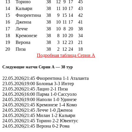
13
Торино
38
12
9
17
45
14
Кальяри
38
11
10
17
43
15
Фиорентина
38
9
15
14
42
16
Дженоа
38
10
11
17
41
17
Лечче
38
10
8
20
38
18
Кремонезе
38
8
10
20
34
19
Верона
38
3
12
23
21
20
Пиза
38
2
12
24
18
Подробная таблица Серии А
Следующие матчи Серии А — 38 тур
22.05.2026|21:45 Фиорентина 1-1 Аталанта
23.05.2026|19:00 Болонья 3-3 Интер
23.05.2026|21:45 Лацио 2-1 Пиза
24.05.2026|16:00 Парма 1-0 Сассуоло
24.05.2026|19:00 Наполи 1-0 Удинезе
24.05.2026|21:45 Кремонезе 1-4 Комо
24.05.2026|21:45 Лечче 1-0 Дженоа
24.05.2026|21:45 Милан 1-2 Кальяри
24.05.2026|21:45 Торино 2-2 Ювентус
24.05.2026|21:45 Верона 0-2 Рома