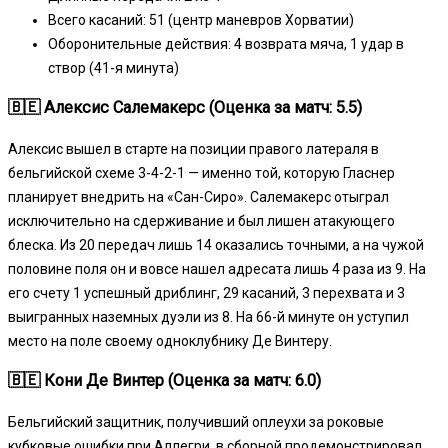
Всего касаний: 51 (центр маневров Хорватии)
Оборонительные действия: 4 возврата мяча, 1 удар в
створ (41-я минута)
🇧🇪 Алексис Салемакерс (Оценка за матч: 5.5)
Алексис вышел в старте на позиции правого латераля в
бельгийской схеме 3-4-2-1 — именно той, которую Гласнер
планирует внедрить на «Сан-Сиро». Салемакерс отыграл
исключительно на сдерживание и был лишен атакующего
блеска. Из 20 передач лишь 14 оказались точными, а на чужой
половине поля он и вовсе нашел адресата лишь 4 раза из 9. На
его счету 1 успешный дриблинг, 29 касаний, 3 перехвата и 3
выигранных наземных дуэли из 8. На 66-й минуте он уступил
место на поле своему одноклубнику Де Винтеру.
🇧🇪 Кони Де Винтер (Оценка за матч: 6.0)
Бельгийский защитник, получивший оплеухи за роковые
кубковые ошибки при Аллегри, в сборной продемонстрировал