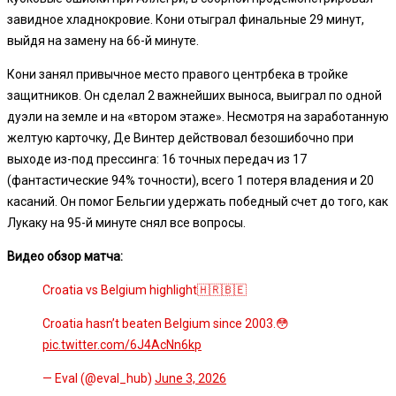
завидное хладнокровие. Кони отыграл финальные 29 минут,
выйдя на замену на 66-й минуте.
Кони занял привычное место правого центрбека в тройке
защитников. Он сделал 2 важнейших выноса, выиграл по одной
дуэли на земле и на «втором этаже». Несмотря на заработанную
желтую карточку, Де Винтер действовал безошибочно при
выходе из-под прессинга: 16 точных передач из 17
(фантастические 94% точности), всего 1 потеря владения и 20
касаний. Он помог Бельгии удержать победный счет до того, как
Лукаку на 95-й минуте снял все вопросы.
Видео обзор матча:
Croatia vs Belgium highlight🇭🇷🇧🇪
Croatia hasn’t beaten Belgium since 2003.😳
pic.twitter.com/6J4AcNn6kp
— Eval (@eval_hub)
June 3, 2026