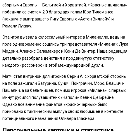
сборными Европы — Бельгией и Хорватией. «Красные дьяволы»
победили со счетом 2:0 благодаря голам Юри Тилеманса
(накануне выигравшего Лигу Европы с «Астон Виллой») и
Ромелу Лукаку.
Эта игра вызвала колоссальный интерес в Миланелло, ведь на
поле одновременно сошлись три представителя «Милана»: Лука
Модрич, Алексис Салемакерс и Кони Де Винтер. Наша редакция
детально разобрала действия и продвинутую статистику
каждого «россонеро» в этой международной дуэли.
Матч стал витриной для игроков Серии А: с хорватской стороны
на поле зажигали Батурина, Сучич, Понграчич, Моро, Влашич и
Пашалич, а за бельгийцев, помимо игроков «Милана», с первых
минут рубился полузащитник «Наполи» Кевин Де Брёйне.
Однако все внимание фанатов «красно-черных» было
приковано к тактическим амплуа своих любимцев в контексте
потенциального назначения Оливера Гласнера.
Персональные карточки и статистика