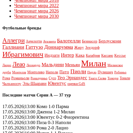
Чемпионат мира 2018
Чемпионат мира 2022
Чемпионат мира 2026
Чемпионат мира 2030
Футбольные бренды
Аллегри
Балотелли
Берлускони
Беннасер
Анчелотти
Аталанта
Галлиани
Гаттузо
Доннарумма
Жиру
Зеедорф
Ибрагимович
Интер
Кака
Индзаги
Кессье
Калабрия
Кассано
Милан
Леао
Мальдини
Меньян
Леонардо
Лацио
Миланское
Пиоли
Пато
Наполи
Монтоливо
Пулишич
Монтелла
Пирло
дерби
Робиньо
Тео Эрнандес
Рома
Романьоли
Сусо
Тонали
Роналдиньо
Тиаго Силва
Томори
Ювентус
Эль-Шаарави
Чалханоглу
оценки GdS
Последние матчи Серии А — 37 тур
17.05.2026|13:00 Комо 1-0 Парма
17.05.2026|13:00 Дженоа 1-2 Милан
17.05.2026|13:00 Ювентус 0-2 Фиорентина
17.05.2026|13:00 Пиза 0-3 Наполи
17.05.2026|13:00 Рома 2-0 Лацио