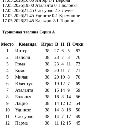
17.05.2026|16:00 Интер 1-1 Верона
17.05.2026|19:00 Аталанта 0-1 Болонья
17.05.2026|21:45 Сассуоло 2-3 Лечче
17.05.2026|21:45 Удинезе 0-1 Кремонезе
17.05.2026|21:45 Кальяри 2-1 Торино
Турнирная таблица Серии А
Место
Команда
Игры
В
Н
П
Очки
1
Интер
38
27
6
5
87
2
Наполи
38
23
7
8
76
3
Рома
38
23
4
11
73
4
Комо
38
20
11
7
71
5
Милан
38
20
10
8
70
6
Ювентус
38
19
12
7
69
7
Аталанта
38
15
14
9
59
8
Болонья
38
16
8
14
56
9
Лацио
38
14
12
12
54
10
Удинезе
38
14
8
16
50
11
Сассуоло
38
14
7
17
49
12
Парма
38
11
12
15
45