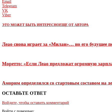
Email
Telegram
VK
Viber
ЭТО МОЖЕТ БЫТЬ ИНТЕРЕСНО
ЕЩЕ ОТ АВТОРА
Леао снова играет за «Милан»… но его будущее п
Моретто: «Если Леао предложат огромную зарпла
Аморим определился со стартовым составом на д
ОСТАВЬТЕ ОТВЕТ
Войдите, чтобы оставить комментарий
Войти с помощью: