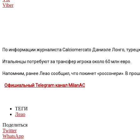
Viber
По информации журналиста Calciomercato Даниэле Лонго, турецки
Итальянцы потребуют за трансфер игрока около 60 млн евро.
Напомним, ранее Леао сообщил, что покинет «россонери». В проше
Официальный Telegram канал MilanAC
ТЕГИ
Леао
Поделиться
Twitter
WhatsApp