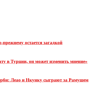
о-прежнему остается загадкой
ту в Турции, он может изменить мнение»
ерби: Леао и Нкунку сыграют за Рамушем