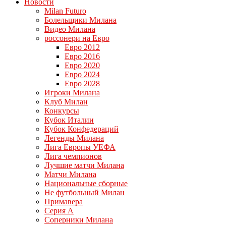
Новости
Milan Futuro
Болельщики Милана
Видео Милана
россонери на Евро
Евро 2012
Евро 2016
Евро 2020
Евро 2024
Евро 2028
Игроки Милана
Клуб Милан
Конкурсы
Кубок Италии
Кубок Конфедераций
Легенды Милана
Лига Европы УЕФА
Лига чемпионов
Лучшие матчи Милана
Матчи Милана
Национальные сборные
Не футбольный Милан
Примавера
Серия А
Соперники Милана