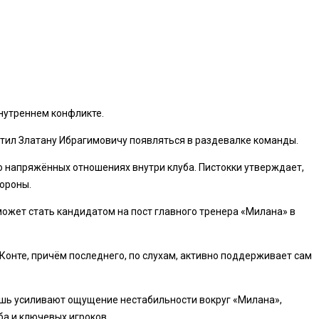
внутреннем конфликте.
етил Златану Ибрагимовичу появляться в раздевалке команды.
о напряжённых отношениях внутри клуба. Пистокки утверждает,
ороны.
может стать кандидатом на пост главного тренера «Милана» в
Конте, причём последнего, по слухам, активно поддерживает сам
шь усиливают ощущение нестабильности вокруг «Милана»,
ба и ключевых игроков.