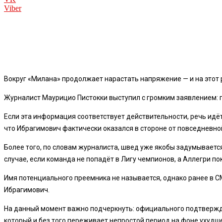
Viber
Вокруг «Милана» продолжает нарастать напряжение — и на этот р
Журналист Маурицио Пистокки выступил с громким заявлением: 
Если эта информация соответствует действительности, речь идё
что Ибрагимович фактически оказался в стороне от повседневн
Более того, по словам журналиста, швед уже якобы задумываетс
случае, если команда не попадёт в Лигу чемпионов, а Аллегри по
Имя потенциального преемника не называется, однако ранее в С
Ибрагимович.
На данный момент важно подчеркнуть: официального подтвержд
который и без того переживает непростой период на фоне ухудш