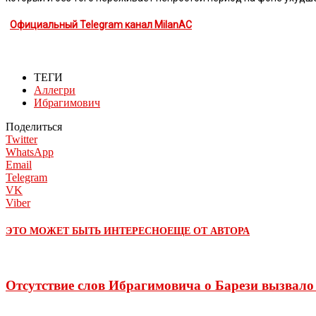
Официальный Telegram канал MilanAC
ТЕГИ
Аллегри
Ибрагимович
Поделиться
Twitter
WhatsApp
Email
Telegram
VK
Viber
ЭТО МОЖЕТ БЫТЬ ИНТЕРЕСНО
ЕЩЕ ОТ АВТОРА
Отсутствие слов Ибрагимовича о Барези вызвал