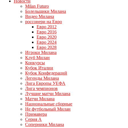
Новости
Milan Futuro
Болельщики Милана
Видео Милана
россонери на Евро
Евро 2012
Евро 2016
Евро 2020
Евро 2024
Евро 2028
Игроки Милана
Клуб Милан
Конкурсы
Кубок Италии
Кубок Конфедераций
Легенды Милана
Лига Европы УЕФА
Лига чемпионов
Лучшие матчи Милана
Матчи Милана
Национальные сборные
Не футбольный Милан
Примавера
Серия А
Соперники Милана