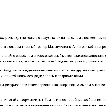
аз речь идёт не только о результатах на поле, но и о возможном 
по его словам, главный тренер Массимилиано Аллегри якобы запр
т о крайне серьёзном эпизоде, который может свидетельствовать 
ой жизни команды и сейчас лишь наблюдает за происходящим со ст
я о будущем и поддерживает контакт с «старым другом», который 
кинет клуб, например, ради работы в сборной Италии.
МИ фигурировали такие варианты, как Марк ван Боммел и Антонио 
ения этой информации нет. Тем не менее подобные сообщения ли
ения результатов и неопределённости с будущим тренерского шта