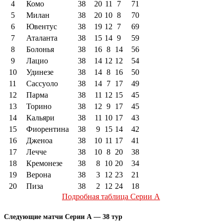
4
Комо
38
20
11
7
71
5
Милан
38
20
10
8
70
6
Ювентус
38
19
12
7
69
7
Аталанта
38
15
14
9
59
8
Болонья
38
16
8
14
56
9
Лацио
38
14
12
12
54
10
Удинезе
38
14
8
16
50
11
Сассуоло
38
14
7
17
49
12
Парма
38
11
12
15
45
13
Торино
38
12
9
17
45
14
Кальяри
38
11
10
17
43
15
Фиорентина
38
9
15
14
42
16
Дженоа
38
10
11
17
41
17
Лечче
38
10
8
20
38
18
Кремонезе
38
8
10
20
34
19
Верона
38
3
12
23
21
20
Пиза
38
2
12
24
18
Подробная таблица Серии А
Следующие матчи Серии А — 38 тур