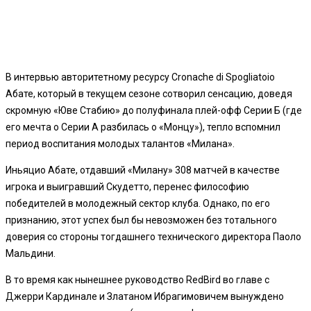
В интервью авторитетному ресурсу Cronache di Spogliatoio
Абате, который в текущем сезоне сотворил сенсацию, доведя
скромную «Юве Стабию» до полуфинала плей-офф Серии Б (где
его мечта о Серии А разбилась о «Монцу»), тепло вспомнил
период воспитания молодых талантов «Милана».
Иньяцио Абате, отдавший «Милану» 308 матчей в качестве
игрока и выигравший Скудетто, перенес философию
победителей в молодежный сектор клуба. Однако, по его
признанию, этот успех был бы невозможен без тотального
доверия со стороны тогдашнего технического директора Паоло
Мальдини.
В то время как нынешнее руководство RedBird во главе с
Джерри Кардинале и Златаном Ибрагимовичем вынуждено