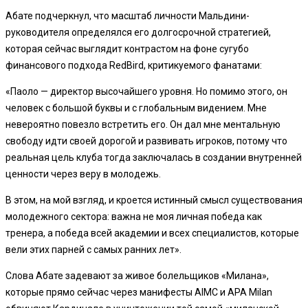
Абате подчеркнул, что масштаб личности Мальдини-
руководителя определялся его долгосрочной стратегией,
которая сейчас выглядит контрастом на фоне сугубо
финансового подхода RedBird, критикуемого фанатами:
«Паоло — директор высочайшего уровня. Но помимо этого, он
человек с большой буквы и с глобальным видением. Мне
невероятно повезло встретить его. Он дал мне ментальную
свободу идти своей дорогой и развивать игроков, потому что
реальная цель клуба тогда заключалась в создании внутренней
ценности через веру в молодежь.
В этом, на мой взгляд, и кроется истинный смысл существования
молодежного сектора: важна не моя личная победа как
тренера, а победа всей академии и всех специалистов, которые
вели этих парней с самых ранних лет».
Слова Абате задевают за живое болельщиков «Милана»,
которые прямо сейчас через манифесты AIMC и APA Milan