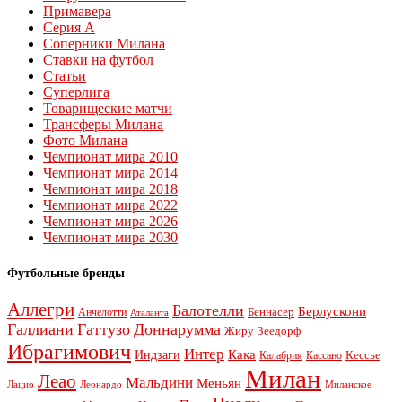
Примавера
Серия А
Соперники Милана
Ставки на футбол
Статьи
Суперлига
Товарищеские матчи
Трансферы Милана
Фото Милана
Чемпионат мира 2010
Чемпионат мира 2014
Чемпионат мира 2018
Чемпионат мира 2022
Чемпионат мира 2026
Чемпионат мира 2030
Футбольные бренды
Аллегри
Балотелли
Берлускони
Беннасер
Анчелотти
Аталанта
Галлиани
Гаттузо
Доннарумма
Жиру
Зеедорф
Ибрагимович
Интер
Кака
Индзаги
Кессье
Калабрия
Кассано
Милан
Леао
Мальдини
Меньян
Леонардо
Лацио
Миланское