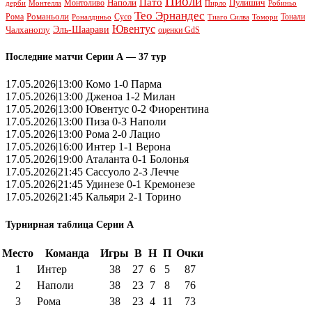
Пиоли
Пато
Наполи
Монтоливо
Пулишич
Монтелла
Пирло
дерби
Робиньо
Тео Эрнандес
Рома
Романьоли
Сусо
Тонали
Роналдиньо
Тиаго Силва
Томори
Ювентус
Эль-Шаарави
Чалханоглу
оценки GdS
Последние матчи Серии А — 37 тур
17.05.2026|13:00 Комо 1-0 Парма
17.05.2026|13:00 Дженоа 1-2 Милан
17.05.2026|13:00 Ювентус 0-2 Фиорентина
17.05.2026|13:00 Пиза 0-3 Наполи
17.05.2026|13:00 Рома 2-0 Лацио
17.05.2026|16:00 Интер 1-1 Верона
17.05.2026|19:00 Аталанта 0-1 Болонья
17.05.2026|21:45 Сассуоло 2-3 Лечче
17.05.2026|21:45 Удинезе 0-1 Кремонезе
17.05.2026|21:45 Кальяри 2-1 Торино
Турнирная таблица Серии А
Место
Команда
Игры
В
Н
П
Очки
1
Интер
38
27
6
5
87
2
Наполи
38
23
7
8
76
3
Рома
38
23
4
11
73