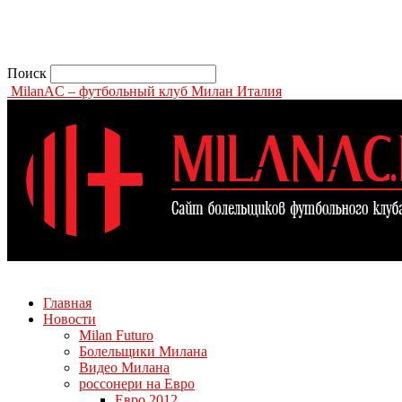
Поиск
MilanAC – футбольный клуб Милан Италия
Главная
Новости
Milan Futuro
Болельщики Милана
Видео Милана
россонери на Евро
Евро 2012