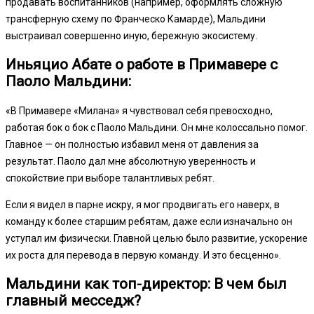
продавать воспитанников (например, оформлять сложную
трансферную схему по Франческо Камарде), Мальдини
выстраивал совершенно иную, бережную экосистему.
Иньяцио Абате о работе в Примавере с
Паоло Мальдини:
«В Примавере «Милана» я чувствовал себя превосходно,
работая бок о бок с Паоло Мальдини. Он мне колоссально помог.
Главное — он полностью избавил меня от давления за
результат. Паоло дал мне абсолютную уверенность и
спокойствие при выборе талантливых ребят.
Если я видел в парне искру, я мог продвигать его наверх, в
команду к более старшим ребятам, даже если изначально он
уступал им физически. Главной целью было развитие, ускорение
их роста для перевода в первую команду. И это бесценно».
Мальдини как топ-директор: В чем был
главный месседж?