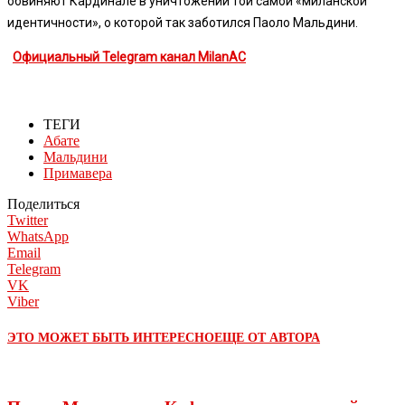
обвиняют Кардинале в уничтожении той самой «миланской
идентичности», о которой так заботился Паоло Мальдини.
Официальный Telegram канал MilanAC
ТЕГИ
Абате
Мальдини
Примавера
Поделиться
Twitter
WhatsApp
Email
Telegram
VK
Viber
ЭТО МОЖЕТ БЫТЬ ИНТЕРЕСНО
ЕЩЕ ОТ АВТОРА