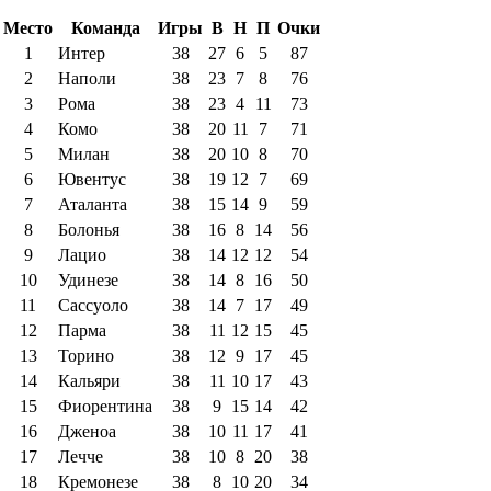
Место
Команда
Игры
В
Н
П
Очки
1
Интер
38
27
6
5
87
2
Наполи
38
23
7
8
76
3
Рома
38
23
4
11
73
4
Комо
38
20
11
7
71
5
Милан
38
20
10
8
70
6
Ювентус
38
19
12
7
69
7
Аталанта
38
15
14
9
59
8
Болонья
38
16
8
14
56
9
Лацио
38
14
12
12
54
10
Удинезе
38
14
8
16
50
11
Сассуоло
38
14
7
17
49
12
Парма
38
11
12
15
45
13
Торино
38
12
9
17
45
14
Кальяри
38
11
10
17
43
15
Фиорентина
38
9
15
14
42
16
Дженоа
38
10
11
17
41
17
Лечче
38
10
8
20
38
18
Кремонезе
38
8
10
20
34