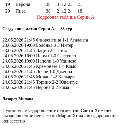
19
Верона
38
3
12
23
21
20
Пиза
38
2
12
24
18
Подробная таблица Серии А
Следующие матчи Серии А — 38 тур
22.05.2026|21:45 Фиорентина 1-1 Аталанта
23.05.2026|19:00 Болонья 3-3 Интер
23.05.2026|21:45 Лацио 2-1 Пиза
24.05.2026|16:00 Парма 1-0 Сассуоло
24.05.2026|19:00 Наполи 1-0 Удинезе
24.05.2026|21:45 Кремонезе 1-4 Комо
24.05.2026|21:45 Лечче 1-0 Дженоа
24.05.2026|21:45 Милан 1-2 Кальяри
24.05.2026|21:45 Торино 2-2 Ювентус
24.05.2026|21:45 Верона 0-2 Рома
Лазарет Милана
Пулишич - выздоровление неизвестно Санти Хименес -
выздоровление неизвестно Марио Хила - выздоровление
неизвестно