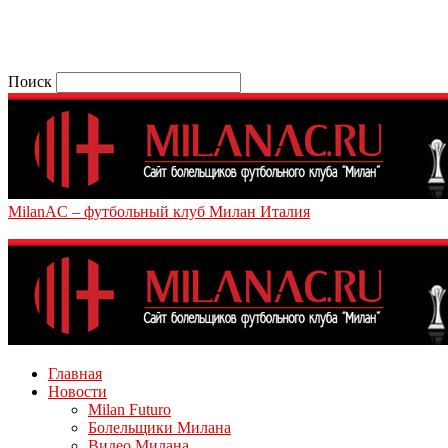
Поиск
MilanAC – футбольный клуб Милан Италия
Главная
Новости
Milan Futuro
Болельщики Милана
Видео Милана