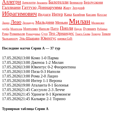
Аллегри
Балотелли
Берлускони
Беннасер
Анчелотти
Аталанта
Галлиани
Гаттузо
Доннарумма
Жиру
Зеедорф
Ибрагимович
Интер
Кака
Индзаги
Кессье
Калабрия
Кассано
Милан
Леао
Мальдини
Меньян
Леонардо
Лацио
Миланское
Пиоли
Пато
Наполи
Монтоливо
Пулишич
Монтелла
Пирло
дерби
Робиньо
Тео Эрнандес
Рома
Романьоли
Сусо
Тонали
Роналдиньо
Тиаго Силва
Томори
Ювентус
Эль-Шаарави
Чалханоглу
оценки GdS
Последние матчи Серии А — 37 тур
17.05.2026|13:00 Комо 1-0 Парма
17.05.2026|13:00 Дженоа 1-2 Милан
17.05.2026|13:00 Ювентус 0-2 Фиорентина
17.05.2026|13:00 Пиза 0-3 Наполи
17.05.2026|13:00 Рома 2-0 Лацио
17.05.2026|16:00 Интер 1-1 Верона
17.05.2026|19:00 Аталанта 0-1 Болонья
17.05.2026|21:45 Сассуоло 2-3 Лечче
17.05.2026|21:45 Удинезе 0-1 Кремонезе
17.05.2026|21:45 Кальяри 2-1 Торино
Турнирная таблица Серии А