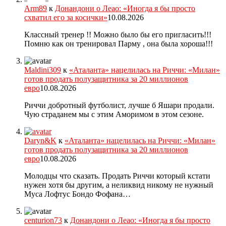
Arm89
к
Донандони о Леао: «Иногда я бы просто
схватил его за косички»
10.08.2026
Классный тренер !! Можно было бы его пригласить!!!
Помню как он тренировал Парму , она была хороша!!!
Maldini309
к
«Аталанта» нацелилась на Риччи: «Милан»
готов продать полузащитника за 20 миллионов
евро
10.08.2026
Риччи добротный футболист, лучше б Яшари продали.
Чую страданем мы с этим Аморимом в этом сезоне.
Daryn&K
к
«Аталанта» нацелилась на Риччи: «Милан»
готов продать полузащитника за 20 миллионов
евро
10.08.2026
Молодцы что сказать. Продать Риччи который кстати
нужен хотя бы другим, а неликвид никому не нужный
Муса Лофтус Бондо Фофана…
centurion73
к
Донандони о Леао: «Иногда я бы просто