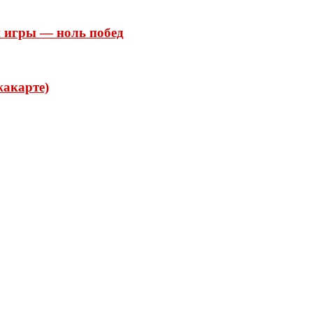
и игры — ноль побед
жакарте)