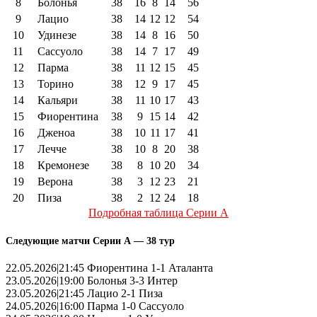
8
Болонья
38
16
8
14
56
9
Лацио
38
14
12
12
54
10
Удинезе
38
14
8
16
50
11
Сассуоло
38
14
7
17
49
12
Парма
38
11
12
15
45
13
Торино
38
12
9
17
45
14
Кальяри
38
11
10
17
43
15
Фиорентина
38
9
15
14
42
16
Дженоа
38
10
11
17
41
17
Лечче
38
10
8
20
38
18
Кремонезе
38
8
10
20
34
19
Верона
38
3
12
23
21
20
Пиза
38
2
12
24
18
Подробная таблица Серии А
Следующие матчи Серии А — 38 тур
22.05.2026|21:45 Фиорентина 1-1 Аталанта
23.05.2026|19:00 Болонья 3-3 Интер
23.05.2026|21:45 Лацио 2-1 Пиза
24.05.2026|16:00 Парма 1-0 Сассуоло