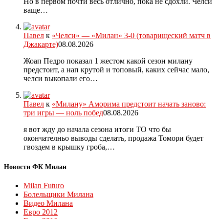
Но в первом почти весь отлично, пока не сдохли. Челси
ваще…
Павел
к
«Челси» — «Милан» 3-0 (товарищеский матч в
Джакарте)
08.08.2026
Жоап Педро показал 1 жестом какой сезон милану
предстоит, а нап крутой и топовый, каких сейчас мало,
челси выкопали его…
Павел
к
«Милану» Аморима предстоит начать заново:
три игры — ноль побед
08.08.2026
я вот жду до начала сезона итоги ТО что бы
окончателньо выводы сделать, продажа Томори будет
гвоздем в крышку гроба,…
Новости ФК Милан
Milan Futuro
Болельщики Милана
Видео Милана
Евро 2012