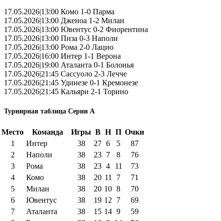
17.05.2026|13:00 Комо 1-0 Парма
17.05.2026|13:00 Дженоа 1-2 Милан
17.05.2026|13:00 Ювентус 0-2 Фиорентина
17.05.2026|13:00 Пиза 0-3 Наполи
17.05.2026|13:00 Рома 2-0 Лацио
17.05.2026|16:00 Интер 1-1 Верона
17.05.2026|19:00 Аталанта 0-1 Болонья
17.05.2026|21:45 Сассуоло 2-3 Лечче
17.05.2026|21:45 Удинезе 0-1 Кремонезе
17.05.2026|21:45 Кальяри 2-1 Торино
Турнирная таблица Серии А
Место
Команда
Игры
В
Н
П
Очки
1
Интер
38
27
6
5
87
2
Наполи
38
23
7
8
76
3
Рома
38
23
4
11
73
4
Комо
38
20
11
7
71
5
Милан
38
20
10
8
70
6
Ювентус
38
19
12
7
69
7
Аталанта
38
15
14
9
59