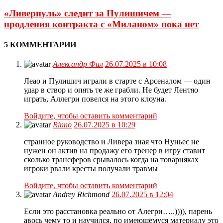
«Ливерпуль» следит за Пулишичем —
продления контракта с «Миланом» пока нет
5 КОММЕНТАРИИ
Александр Фил
26.07.2025 в 10:08
Леао и Пулишич играли в старте с Арсеналом — один
удар в створ и опять те же грабли. Не будет Лентяо
играть, Аллегри повелся на этого клоуна.
Войдите, чтобы оставить комментарий
Rinno
26.07.2025 в 10:29
странное руководство и Ливера зная что Нуньес не
нужен он актив на продажу его тренер в игру ставит
сколько трансферов срывалось когда на товарняках
игроки рвали кресты получали травмы
Войдите, чтобы оставить комментарий
Andrey Richmond
26.07.2025 в 12:04
Если это расстановка реально от Алегри…..)))), парень
авось чему то и научился, по имеющемуся материалу это