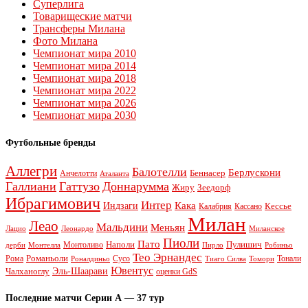
Суперлига
Товарищеские матчи
Трансферы Милана
Фото Милана
Чемпионат мира 2010
Чемпионат мира 2014
Чемпионат мира 2018
Чемпионат мира 2022
Чемпионат мира 2026
Чемпионат мира 2030
Футбольные бренды
Аллегри
Балотелли
Берлускони
Беннасер
Анчелотти
Аталанта
Галлиани
Гаттузо
Доннарумма
Жиру
Зеедорф
Ибрагимович
Интер
Кака
Индзаги
Кессье
Калабрия
Кассано
Милан
Леао
Мальдини
Меньян
Леонардо
Лацио
Миланское
Пиоли
Пато
Наполи
Монтоливо
Пулишич
Монтелла
Пирло
дерби
Робиньо
Тео Эрнандес
Рома
Романьоли
Сусо
Тонали
Роналдиньо
Тиаго Силва
Томори
Ювентус
Эль-Шаарави
Чалханоглу
оценки GdS
Последние матчи Серии А — 37 тур