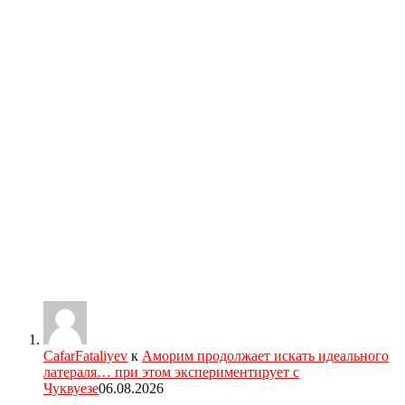
CafarFataliyev
к
Аморим продолжает искать идеального
латераля… при этом экспериментирует с
Чуквуезе
06.08.2026