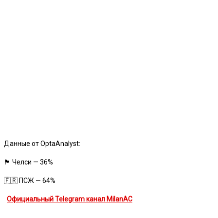
Данные от OptaAnalyst:
🏴󠁧󠁢󠁥󠁮󠁧󠁿 Челси — 36%
🇫🇷 ПСЖ — 64%
Официальный Telegram канал MilanAC