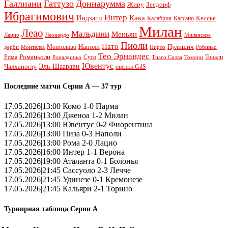
Галлиани
Гаттузо
Доннарумма
Жиру
Зеедорф
Ибрагимович
Интер
Кака
Индзаги
Кессье
Калабрия
Кассано
Милан
Леао
Мальдини
Меньян
Леонардо
Лацио
Миланское
Пиоли
Пато
Наполи
Монтоливо
Пулишич
Монтелла
Пирло
дерби
Робиньо
Тео Эрнандес
Рома
Романьоли
Сусо
Тонали
Роналдиньо
Тиаго Силва
Томори
Ювентус
Эль-Шаарави
Чалханоглу
оценки GdS
Последние матчи Серии А — 37 тур
17.05.2026|13:00 Комо 1-0 Парма
17.05.2026|13:00 Дженоа 1-2 Милан
17.05.2026|13:00 Ювентус 0-2 Фиорентина
17.05.2026|13:00 Пиза 0-3 Наполи
17.05.2026|13:00 Рома 2-0 Лацио
17.05.2026|16:00 Интер 1-1 Верона
17.05.2026|19:00 Аталанта 0-1 Болонья
17.05.2026|21:45 Сассуоло 2-3 Лечче
17.05.2026|21:45 Удинезе 0-1 Кремонезе
17.05.2026|21:45 Кальяри 2-1 Торино
Турнирная таблица Серии А