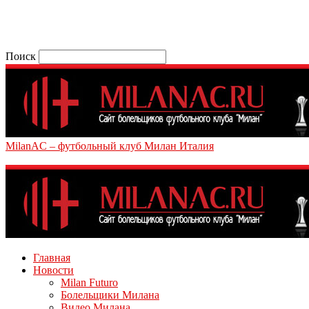
Поиск
MilanAC – футбольный клуб Милан Италия
Главная
Новости
Milan Futuro
Болельщики Милана
Видео Милана