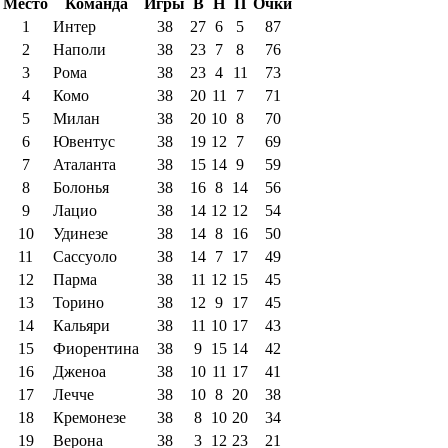
Место
Команда
Игры
В
Н
П
Очки
1
Интер
38
27
6
5
87
2
Наполи
38
23
7
8
76
3
Рома
38
23
4
11
73
4
Комо
38
20
11
7
71
5
Милан
38
20
10
8
70
6
Ювентус
38
19
12
7
69
7
Аталанта
38
15
14
9
59
8
Болонья
38
16
8
14
56
9
Лацио
38
14
12
12
54
10
Удинезе
38
14
8
16
50
11
Сассуоло
38
14
7
17
49
12
Парма
38
11
12
15
45
13
Торино
38
12
9
17
45
14
Кальяри
38
11
10
17
43
15
Фиорентина
38
9
15
14
42
16
Дженоа
38
10
11
17
41
17
Лечче
38
10
8
20
38
18
Кремонезе
38
8
10
20
34
19
Верона
38
3
12
23
21