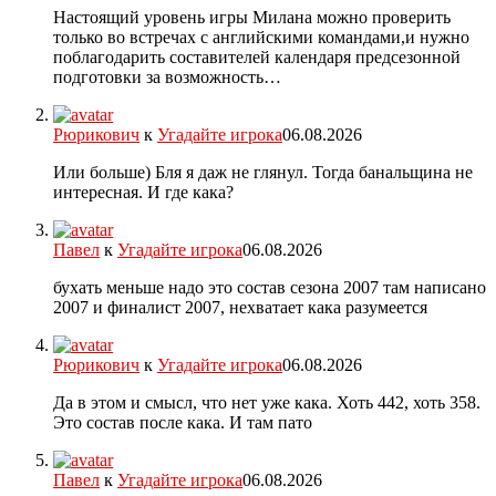
Настоящий уровень игры Милана можно проверить
только во встречах с английскими командами,и нужно
поблагодарить составителей календаря предсезонной
подготовки за возможность…
Рюрикович
к
Угадайте игрока
06.08.2026
Или больше) Бля я даж не глянул. Тогда банальщина не
интересная. И где кака?
Павел
к
Угадайте игрока
06.08.2026
бухать меньше надо это состав сезона 2007 там написано
2007 и финалист 2007, нехватает кака разумеется
Рюрикович
к
Угадайте игрока
06.08.2026
Да в этом и смысл, что нет уже кака. Хоть 442, хоть 358.
Это состав после кака. И там пато
Павел
к
Угадайте игрока
06.08.2026