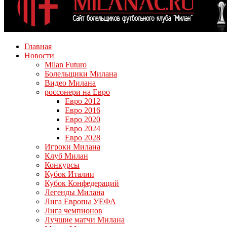
Главная
Новости
Milan Futuro
Болельщики Милана
Видео Милана
россонери на Евро
Евро 2012
Евро 2016
Евро 2020
Евро 2024
Евро 2028
Игроки Милана
Клуб Милан
Конкурсы
Кубок Италии
Кубок Конфедераций
Легенды Милана
Лига Европы УЕФА
Лига чемпионов
Лучшие матчи Милана