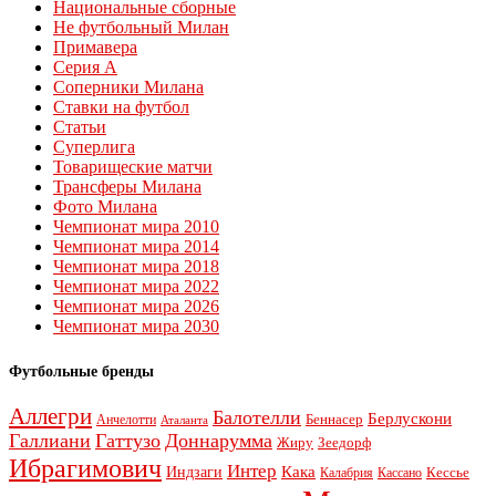
Национальные сборные
Не футбольный Милан
Примавера
Серия А
Соперники Милана
Ставки на футбол
Статьи
Суперлига
Товарищеские матчи
Трансферы Милана
Фото Милана
Чемпионат мира 2010
Чемпионат мира 2014
Чемпионат мира 2018
Чемпионат мира 2022
Чемпионат мира 2026
Чемпионат мира 2030
Футбольные бренды
Аллегри
Балотелли
Берлускони
Беннасер
Анчелотти
Аталанта
Галлиани
Гаттузо
Доннарумма
Жиру
Зеедорф
Ибрагимович
Интер
Кака
Индзаги
Кессье
Калабрия
Кассано