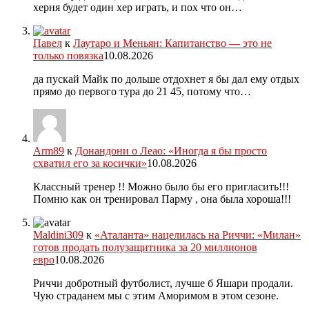
херня будет один хер играть, и пох что он…
Павел
к
Лаутаро и Меньян: Капитанство — это не
только повязка
10.08.2026
да пускай Майк по дольше отдохнет я бы дал ему отдых
прямо до первого тура до 21 45, потому что…
Arm89
к
Донандони о Леао: «Иногда я бы просто
схватил его за косички»
10.08.2026
Классный тренер !! Можно было бы его пригласить!!!
Помню как он тренировал Парму , она была хороша!!!
Maldini309
к
«Аталанта» нацелилась на Риччи: «Милан»
готов продать полузащитника за 20 миллионов
евро
10.08.2026
Риччи добротный футболист, лучше б Яшари продали.
Чую страданем мы с этим Аморимом в этом сезоне.