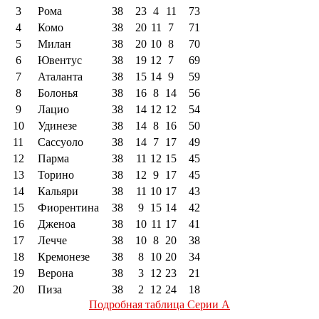
3
Рома
38
23
4
11
73
4
Комо
38
20
11
7
71
5
Милан
38
20
10
8
70
6
Ювентус
38
19
12
7
69
7
Аталанта
38
15
14
9
59
8
Болонья
38
16
8
14
56
9
Лацио
38
14
12
12
54
10
Удинезе
38
14
8
16
50
11
Сассуоло
38
14
7
17
49
12
Парма
38
11
12
15
45
13
Торино
38
12
9
17
45
14
Кальяри
38
11
10
17
43
15
Фиорентина
38
9
15
14
42
16
Дженоа
38
10
11
17
41
17
Лечче
38
10
8
20
38
18
Кремонезе
38
8
10
20
34
19
Верона
38
3
12
23
21
20
Пиза
38
2
12
24
18
Подробная таблица Серии А