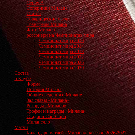
Серия А
Соперники Милана
Статьи
Товарищеские матчи
Трансферы Милана
Фото Милана
россонери на Чемпионатах мира
Чемпионат мира 2010
Чемпионат мира 2014
Чемпионат мира 2018
Чемпионат мира 2022
Чемпионат мира 2026
Чемпионат мира 2030
Состав
о Клубе
Форма
История Милана
Общие сведения о Милане
Зал славы «Милана»
Рекорды «Милана»
Трофеи и награды «Милана»
Стадион Сан-Сиро
Миланелло
Матчи
Календарь матчей «Милана» на сезон 2026-2027