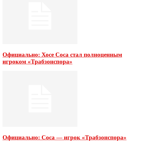
Официально: Хосе Соса стал полноценным
игроком «Трабзонспора»
Официально: Соса — игрок «Трабзонспора»