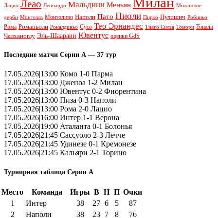
Милан
Леао
Мальдини
Меньян
Леонардо
Лацио
Миланское
Пиоли
Пато
Наполи
Монтоливо
Пулишич
Монтелла
Пирло
дерби
Робиньо
Тео Эрнандес
Рома
Романьоли
Сусо
Тонали
Роналдиньо
Тиаго Силва
Томори
Ювентус
Эль-Шаарави
Чалханоглу
оценки GdS
Последние матчи Серии А — 37 тур
17.05.2026|13:00 Комо 1-0 Парма
17.05.2026|13:00 Дженоа 1-2 Милан
17.05.2026|13:00 Ювентус 0-2 Фиорентина
17.05.2026|13:00 Пиза 0-3 Наполи
17.05.2026|13:00 Рома 2-0 Лацио
17.05.2026|16:00 Интер 1-1 Верона
17.05.2026|19:00 Аталанта 0-1 Болонья
17.05.2026|21:45 Сассуоло 2-3 Лечче
17.05.2026|21:45 Удинезе 0-1 Кремонезе
17.05.2026|21:45 Кальяри 2-1 Торино
Турнирная таблица Серии А
Место
Команда
Игры
В
Н
П
Очки
1
Интер
38
27
6
5
87
2
Наполи
38
23
7
8
76