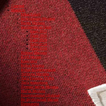
Главная
Новости
Milan Futuro
Болельщики Милана
Видео Милана
россонери на Евро
Евро 2012
Евро 2016
Евро 2020
Евро 2024
Евро 2028
Игроки Милана
Клуб Милан
Конкурсы
Кубок Италии
Кубок Конфедераций
Легенды Милана
Лига Европы УЕФА
Лига чемпионов
Лучшие матчи Милана
Матчи Милана
Национальные сборные
Не футбольный Милан
Примавера