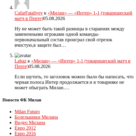
CafarFataliyev
к
«Милан» — «Интер» 1-1 (товарищеский
матч в Перте)
05.08.2026
Ну не может быть такой разницы в стараниях между
замененными игроками одной команды-
первоначальный состав проиграл свой отрезок
вчистую,в защите был…
Labaz
к
«Милан» — «Интер» 1-1 (товарищеский матч в
Перте)
05.08.2026
Если шутить, то заголовок можно было бы написать, что
черная полоса Интер продолжается и в товарняке не
может обыграть Милан.…
Новости ФК Милан
Milan Futuro
Болельщики Милана
Видео Милана
Евро 2012
Евро 2016