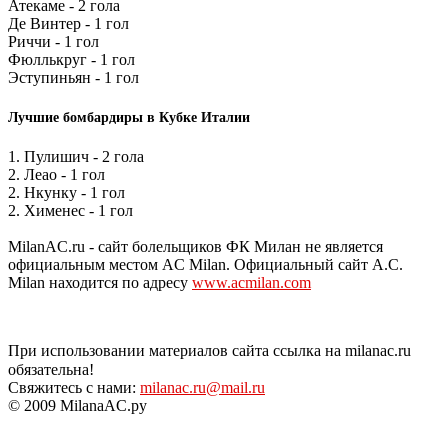
Атекаме - 2 гола
Де Винтер - 1 гол
Риччи - 1 гол
Фюллькруг - 1 гол
Эступиньян - 1 гол
Лучшие бомбардиры в Кубке Италии
1. Пулишич - 2 гола
2. Леао - 1 гол
2. Нкунку - 1 гол
2. Хименес - 1 гол
MilanAC.ru - сайт болельщиков ФК Милан не является
официальным местом AC Milan. Официальный сайт A.C.
Milan находится по адресу
www.acmilan.com
При использовании материалов сайта ссылка на milanac.ru
обязательна!
Свяжитесь с нами:
milanac.ru@mail.ru
© 2009 MilanaAC.ру