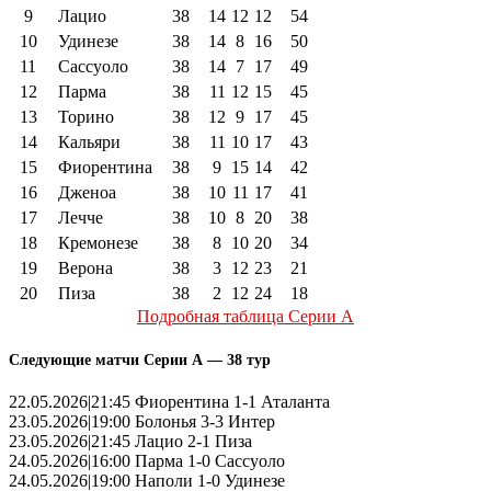
9
Лацио
38
14
12
12
54
10
Удинезе
38
14
8
16
50
11
Сассуоло
38
14
7
17
49
12
Парма
38
11
12
15
45
13
Торино
38
12
9
17
45
14
Кальяри
38
11
10
17
43
15
Фиорентина
38
9
15
14
42
16
Дженоа
38
10
11
17
41
17
Лечче
38
10
8
20
38
18
Кремонезе
38
8
10
20
34
19
Верона
38
3
12
23
21
20
Пиза
38
2
12
24
18
Подробная таблица Серии А
Следующие матчи Серии А — 38 тур
22.05.2026|21:45 Фиорентина 1-1 Аталанта
23.05.2026|19:00 Болонья 3-3 Интер
23.05.2026|21:45 Лацио 2-1 Пиза
24.05.2026|16:00 Парма 1-0 Сассуоло
24.05.2026|19:00 Наполи 1-0 Удинезе