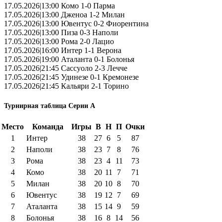
17.05.2026|13:00 Комо 1-0 Парма
17.05.2026|13:00 Дженоа 1-2 Милан
17.05.2026|13:00 Ювентус 0-2 Фиорентина
17.05.2026|13:00 Пиза 0-3 Наполи
17.05.2026|13:00 Рома 2-0 Лацио
17.05.2026|16:00 Интер 1-1 Верона
17.05.2026|19:00 Аталанта 0-1 Болонья
17.05.2026|21:45 Сассуоло 2-3 Лечче
17.05.2026|21:45 Удинезе 0-1 Кремонезе
17.05.2026|21:45 Кальяри 2-1 Торино
Турнирная таблица Серии А
Место
Команда
Игры
В
Н
П
Очки
1
Интер
38
27
6
5
87
2
Наполи
38
23
7
8
76
3
Рома
38
23
4
11
73
4
Комо
38
20
11
7
71
5
Милан
38
20
10
8
70
6
Ювентус
38
19
12
7
69
7
Аталанта
38
15
14
9
59
8
Болонья
38
16
8
14
56