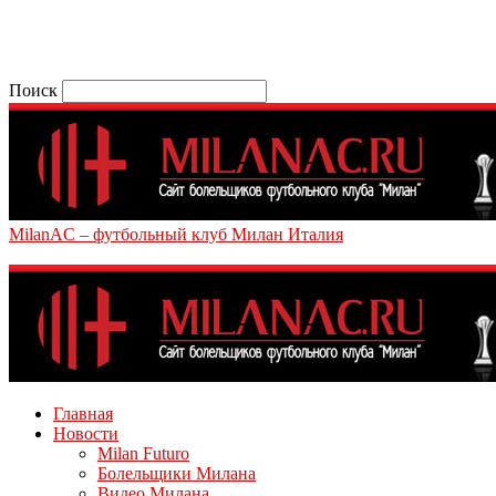
Поиск
MilanAC – футбольный клуб Милан Италия
Главная
Новости
Milan Futuro
Болельщики Милана
Видео Милана