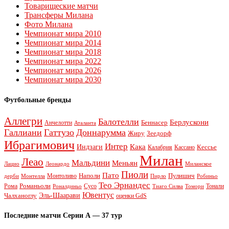
Товарищеские матчи
Трансферы Милана
Фото Милана
Чемпионат мира 2010
Чемпионат мира 2014
Чемпионат мира 2018
Чемпионат мира 2022
Чемпионат мира 2026
Чемпионат мира 2030
Футбольные бренды
Аллегри
Балотелли
Берлускони
Беннасер
Анчелотти
Аталанта
Галлиани
Гаттузо
Доннарумма
Жиру
Зеедорф
Ибрагимович
Интер
Кака
Индзаги
Кессье
Калабрия
Кассано
Милан
Леао
Мальдини
Меньян
Леонардо
Лацио
Миланское
Пиоли
Пато
Наполи
Монтоливо
Пулишич
Монтелла
Пирло
дерби
Робиньо
Тео Эрнандес
Рома
Романьоли
Сусо
Тонали
Роналдиньо
Тиаго Силва
Томори
Ювентус
Эль-Шаарави
Чалханоглу
оценки GdS
Последние матчи Серии А — 37 тур