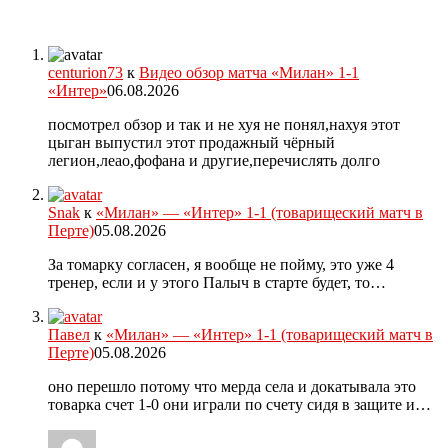
centurion73
к
Видео обзор матча «Милан» 1-1
«Интер»
06.08.2026
посмотрел обзор и так и не хуя не понял,нахуя этот
цыган выпустил этот продажный чёрный
легион,леао,фофана и другие,перечислять долго
Snak
к
«Милан» — «Интер» 1-1 (товарищеский матч в
Перте)
05.08.2026
За томарку согласен, я вообще не пойму, это уже 4
тренер, если и у этого Палыч в старте будет, то…
Павел
к
«Милан» — «Интер» 1-1 (товарищеский матч в
Перте)
05.08.2026
оно перешло потому что мерда села и докатывала это
товарка счет 1-0 они играли по счету сидя в защите и…