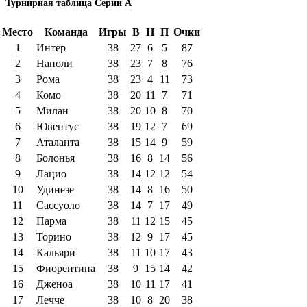
Турнирная таблица Серии А
Место
Команда
Игры
В
Н
П
Очки
1
Интер
38
27
6
5
87
2
Наполи
38
23
7
8
76
3
Рома
38
23
4
11
73
4
Комо
38
20
11
7
71
5
Милан
38
20
10
8
70
6
Ювентус
38
19
12
7
69
7
Аталанта
38
15
14
9
59
8
Болонья
38
16
8
14
56
9
Лацио
38
14
12
12
54
10
Удинезе
38
14
8
16
50
11
Сассуоло
38
14
7
17
49
12
Парма
38
11
12
15
45
13
Торино
38
12
9
17
45
14
Кальяри
38
11
10
17
43
15
Фиорентина
38
9
15
14
42
16
Дженоа
38
10
11
17
41
17
Лечче
38
10
8
20
38