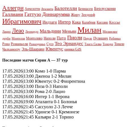
Аллегри
Балотелли
Берлускони
Беннасер
Анчелотти
Аталанта
Галлиани
Гаттузо
Доннарумма
Жиру
Зеедорф
Ибрагимович
Интер
Кака
Индзаги
Кессье
Калабрия
Кассано
Милан
Леао
Мальдини
Меньян
Леонардо
Лацио
Миланское
Пиоли
Пато
Наполи
Монтоливо
Пулишич
Монтелла
Пирло
дерби
Робиньо
Тео Эрнандес
Рома
Романьоли
Сусо
Тонали
Роналдиньо
Тиаго Силва
Томори
Ювентус
Эль-Шаарави
Чалханоглу
оценки GdS
Последние матчи Серии А — 37 тур
17.05.2026|13:00 Комо 1-0 Парма
17.05.2026|13:00 Дженоа 1-2 Милан
17.05.2026|13:00 Ювентус 0-2 Фиорентина
17.05.2026|13:00 Пиза 0-3 Наполи
17.05.2026|13:00 Рома 2-0 Лацио
17.05.2026|16:00 Интер 1-1 Верона
17.05.2026|19:00 Аталанта 0-1 Болонья
17.05.2026|21:45 Сассуоло 2-3 Лечче
17.05.2026|21:45 Удинезе 0-1 Кремонезе
17.05.2026|21:45 Кальяри 2-1 Торино