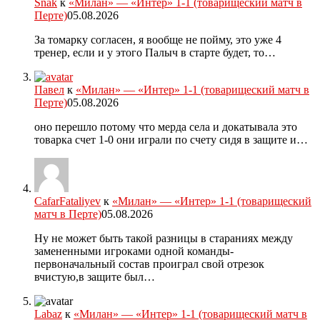
Snak
к
«Милан» — «Интер» 1-1 (товарищеский матч в
Перте)
05.08.2026
За томарку согласен, я вообще не пойму, это уже 4
тренер, если и у этого Палыч в старте будет, то…
Павел
к
«Милан» — «Интер» 1-1 (товарищеский матч в
Перте)
05.08.2026
оно перешло потому что мерда села и докатывала это
товарка счет 1-0 они играли по счету сидя в защите и…
CafarFataliyev
к
«Милан» — «Интер» 1-1 (товарищеский
матч в Перте)
05.08.2026
Ну не может быть такой разницы в стараниях между
замененными игроками одной команды-
первоначальный состав проиграл свой отрезок
вчистую,в защите был…
Labaz
к
«Милан» — «Интер» 1-1 (товарищеский матч в