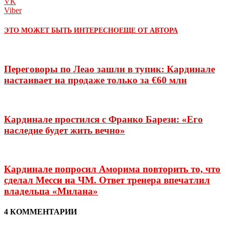
VK
Viber
ЭТО МОЖЕТ БЫТЬ ИНТЕРЕСНО
ЕЩЕ ОТ АВТОРА
Переговоры по Леао зашли в тупик: Кардинале
настаивает на продаже только за €60 млн
Кардинале простился с Франко Барези: «Его
наследие будет жить вечно»
Кардинале попросил Аморима повторить то, что
сделал Месси на ЧМ. Ответ тренера впечатлил
владельца «Милана»
4 КОММЕНТАРИИ