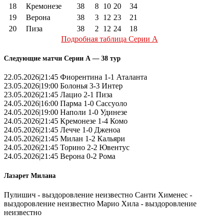
18
Кремонезе
38
8
10
20
34
19
Верона
38
3
12
23
21
20
Пиза
38
2
12
24
18
Подробная таблица Серии А
Следующие матчи Серии А — 38 тур
22.05.2026|21:45 Фиорентина 1-1 Аталанта
23.05.2026|19:00 Болонья 3-3 Интер
23.05.2026|21:45 Лацио 2-1 Пиза
24.05.2026|16:00 Парма 1-0 Сассуоло
24.05.2026|19:00 Наполи 1-0 Удинезе
24.05.2026|21:45 Кремонезе 1-4 Комо
24.05.2026|21:45 Лечче 1-0 Дженоа
24.05.2026|21:45 Милан 1-2 Кальяри
24.05.2026|21:45 Торино 2-2 Ювентус
24.05.2026|21:45 Верона 0-2 Рома
Лазарет Милана
Пулишич - выздоровление неизвестно Санти Хименес -
выздоровление неизвестно Марио Хила - выздоровление
неизвестно