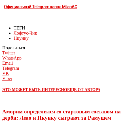
Официальный Telegram канал MilanAC
ТЕГИ
Лофтус-Чик
Нкунку
Поделиться
Twitter
WhatsApp
Email
Telegram
VK
Viber
ЭТО МОЖЕТ БЫТЬ ИНТЕРЕСНО
ЕЩЕ ОТ АВТОРА
Аморим определился со стартовым составом на
дерби: Леао и Нкунку сыграют за Рамушем