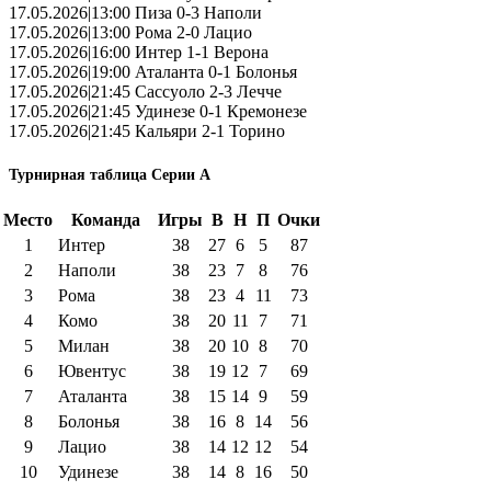
17.05.2026|13:00 Пиза 0-3 Наполи
17.05.2026|13:00 Рома 2-0 Лацио
17.05.2026|16:00 Интер 1-1 Верона
17.05.2026|19:00 Аталанта 0-1 Болонья
17.05.2026|21:45 Сассуоло 2-3 Лечче
17.05.2026|21:45 Удинезе 0-1 Кремонезе
17.05.2026|21:45 Кальяри 2-1 Торино
Турнирная таблица Серии А
Место
Команда
Игры
В
Н
П
Очки
1
Интер
38
27
6
5
87
2
Наполи
38
23
7
8
76
3
Рома
38
23
4
11
73
4
Комо
38
20
11
7
71
5
Милан
38
20
10
8
70
6
Ювентус
38
19
12
7
69
7
Аталанта
38
15
14
9
59
8
Болонья
38
16
8
14
56
9
Лацио
38
14
12
12
54
10
Удинезе
38
14
8
16
50