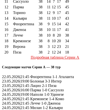
11
Сассуоло
38
14
7
17
49
12
Парма
38
11
12
15
45
13
Торино
38
12
9
17
45
14
Кальяри
38
11
10
17
43
15
Фиорентина
38
9
15
14
42
16
Дженоа
38
10
11
17
41
17
Лечче
38
10
8
20
38
18
Кремонезе
38
8
10
20
34
19
Верона
38
3
12
23
21
20
Пиза
38
2
12
24
18
Подробная таблица Серии А
Следующие матчи Серии А — 38 тур
22.05.2026|21:45 Фиорентина 1-1 Аталанта
23.05.2026|19:00 Болонья 3-3 Интер
23.05.2026|21:45 Лацио 2-1 Пиза
24.05.2026|16:00 Парма 1-0 Сассуоло
24.05.2026|19:00 Наполи 1-0 Удинезе
24.05.2026|21:45 Кремонезе 1-4 Комо
24.05.2026|21:45 Лечче 1-0 Дженоа
24.05.2026|21:45 Милан 1-2 Кальяри