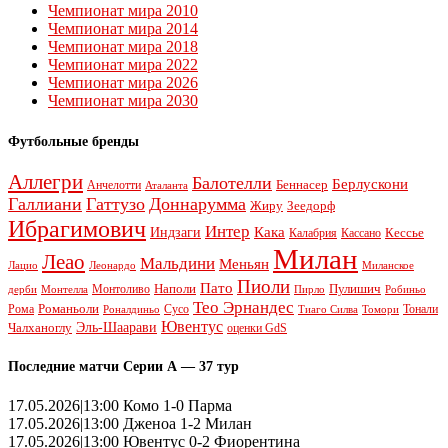
Чемпионат мира 2010
Чемпионат мира 2014
Чемпионат мира 2018
Чемпионат мира 2022
Чемпионат мира 2026
Чемпионат мира 2030
Футбольные бренды
Аллегри
Балотелли
Берлускони
Беннасер
Анчелотти
Аталанта
Галлиани
Гаттузо
Доннарумма
Жиру
Зеедорф
Ибрагимович
Интер
Кака
Индзаги
Кессье
Калабрия
Кассано
Милан
Леао
Мальдини
Меньян
Леонардо
Лацио
Миланское
Пиоли
Пато
Наполи
Монтоливо
Пулишич
Монтелла
Пирло
дерби
Робиньо
Тео Эрнандес
Рома
Романьоли
Сусо
Тонали
Роналдиньо
Тиаго Силва
Томори
Ювентус
Эль-Шаарави
Чалханоглу
оценки GdS
Последние матчи Серии А — 37 тур
17.05.2026|13:00 Комо 1-0 Парма
17.05.2026|13:00 Дженоа 1-2 Милан
17.05.2026|13:00 Ювентус 0-2 Фиорентина