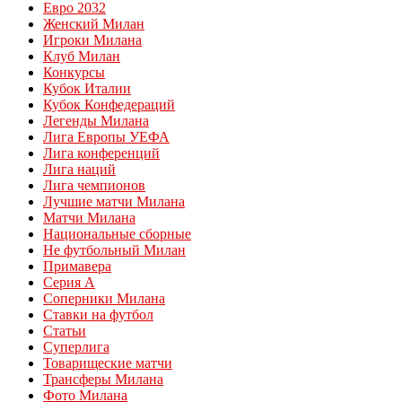
Евро 2032
Женский Милан
Игроки Милана
Клуб Милан
Конкурсы
Кубок Италии
Кубок Конфедераций
Легенды Милана
Лига Европы УЕФА
Лига конференций
Лига наций
Лига чемпионов
Лучшие матчи Милана
Матчи Милана
Национальные сборные
Не футбольный Милан
Примавера
Серия А
Соперники Милана
Ставки на футбол
Статьи
Суперлига
Товарищеские матчи
Трансферы Милана
Фото Милана