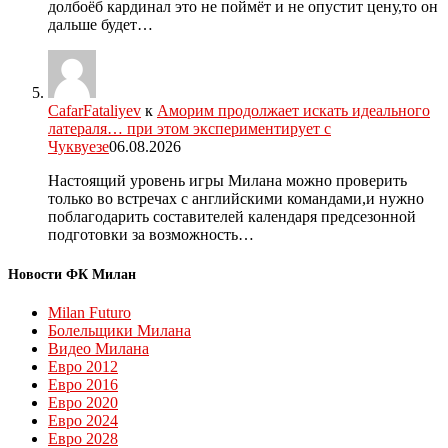
долбоёб кардинал это не поймёт и не опустит цену,то он
дальше будет…
CafarFataliyev
к
Аморим продолжает искать идеального
латераля… при этом экспериментирует с
Чуквуезе
06.08.2026
Настоящий уровень игры Милана можно проверить
только во встречах с английскими командами,и нужно
поблагодарить составителей календаря предсезонной
подготовки за возможность…
Новости ФК Милан
Milan Futuro
Болельщики Милана
Видео Милана
Евро 2012
Евро 2016
Евро 2020
Евро 2024
Евро 2028