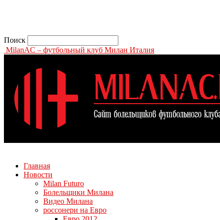
Поиск
MilanAC – футбольный клуб Милан Италия
Главная
Новости
Milan Futuro
Болельщики Милана
Видео Милана
россонери на Евро
Евро 2012