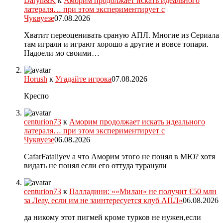
Daryn&K
к
Аморим продолжает искать идеального
латераля… при этом экспериментирует с
Чуквуезе
07.08.2026
Хватит переоценивать сраную АПЛ. Многие из Сериала
там играли и играют хорошо а другие и вовсе топари.
Надоели мо своими…
Horush
к
Угадайте игрока
07.08.2026
Креспо
centurion73
к
Аморим продолжает искать идеального
латераля… при этом экспериментирует с
Чуквуезе
06.08.2026
CafarFataliyev а что Аморим этого не понял в МЮ? хотя
видать не понял если его оттуда туранули
centurion73
к
Палладини: «»Милан» не получит €50 млн
за Леау, если им не заинтересуется клуб АПЛ»
06.08.2026
да никому этот пигмей кроме турков не нужен,если