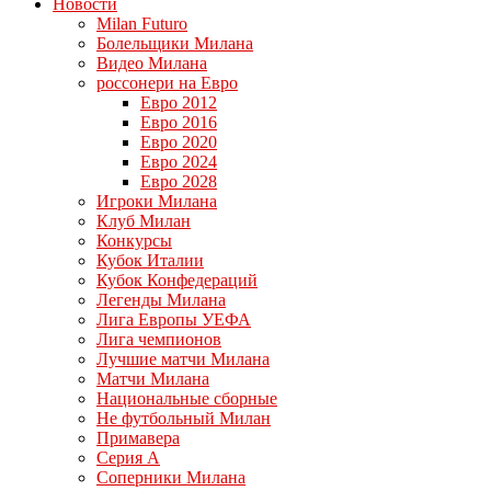
Новости
Milan Futuro
Болельщики Милана
Видео Милана
россонери на Евро
Евро 2012
Евро 2016
Евро 2020
Евро 2024
Евро 2028
Игроки Милана
Клуб Милан
Конкурсы
Кубок Италии
Кубок Конфедераций
Легенды Милана
Лига Европы УЕФА
Лига чемпионов
Лучшие матчи Милана
Матчи Милана
Национальные сборные
Не футбольный Милан
Примавера
Серия А
Соперники Милана