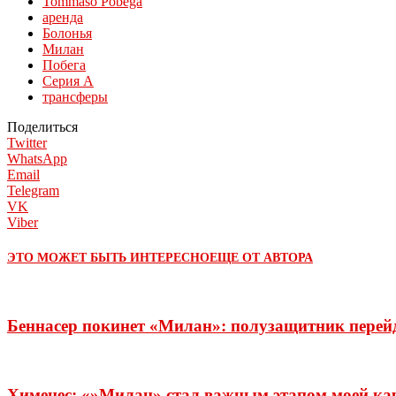
Tommaso Pobega
аренда
Болонья
Милан
Побега
Серия А
трансферы
Поделиться
Twitter
WhatsApp
Email
Telegram
VK
Viber
ЭТО МОЖЕТ БЫТЬ ИНТЕРЕСНО
ЕЩЕ ОТ АВТОРА
Беннасер покинет «Милан»: полузащитник перей
Хименес: «»Милан» стал важным этапом моей ка