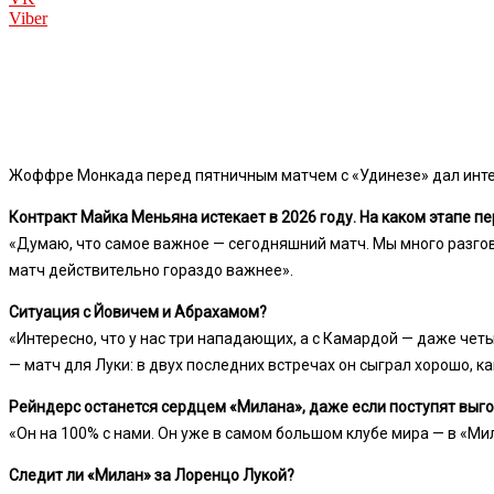
Viber
Жоффре Монкада перед пятничным матчем с «Удинезе» дал интер
Контракт Майка Меньяна истекает в 2026 году. На каком этапе п
«Думаю, что самое важное — сегодняшний матч. Мы много разгов
матч действительно гораздо важнее».
Ситуация с Йовичем и Абрахамом?
«Интересно, что у нас три нападающих, а с Камардой — даже чет
— матч для Луки: в двух последних встречах он сыграл хорошо, ка
Рейндерс останется сердцем «Милана», даже если поступят вы
«Он на 100% с нами. Он уже в самом большом клубе мира — в «Ми
Следит ли «Милан» за Лоренцо Лукой?