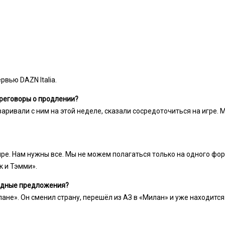
вью DAZN Italia.
ереговоры о продлении?
аривали с ним на этой неделе, сказали сосредоточиться на игре.
ыре. Нам нужны все. Мы не можем полагаться только на одного фо
к и Тэмми».
годные предложения?
лане». Он сменил страну, перешёл из АЗ в «Милан» и уже находитс