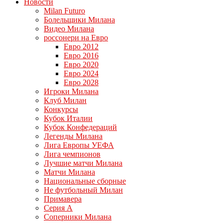
Новости
Milan Futuro
Болельщики Милана
Видео Милана
россонери на Евро
Евро 2012
Евро 2016
Евро 2020
Евро 2024
Евро 2028
Игроки Милана
Клуб Милан
Конкурсы
Кубок Италии
Кубок Конфедераций
Легенды Милана
Лига Европы УЕФА
Лига чемпионов
Лучшие матчи Милана
Матчи Милана
Национальные сборные
Не футбольный Милан
Примавера
Серия А
Соперники Милана