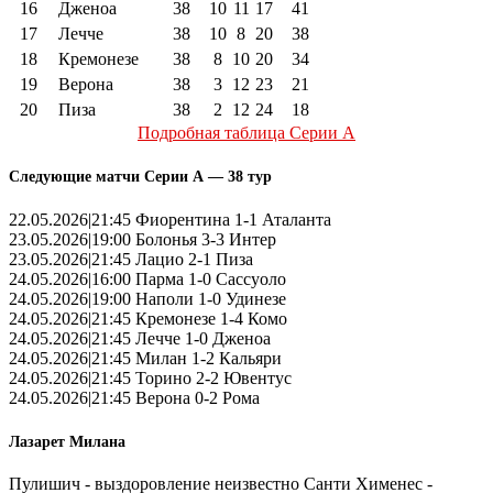
16
Дженоа
38
10
11
17
41
17
Лечче
38
10
8
20
38
18
Кремонезе
38
8
10
20
34
19
Верона
38
3
12
23
21
20
Пиза
38
2
12
24
18
Подробная таблица Серии А
Следующие матчи Серии А — 38 тур
22.05.2026|21:45 Фиорентина 1-1 Аталанта
23.05.2026|19:00 Болонья 3-3 Интер
23.05.2026|21:45 Лацио 2-1 Пиза
24.05.2026|16:00 Парма 1-0 Сассуоло
24.05.2026|19:00 Наполи 1-0 Удинезе
24.05.2026|21:45 Кремонезе 1-4 Комо
24.05.2026|21:45 Лечче 1-0 Дженоа
24.05.2026|21:45 Милан 1-2 Кальяри
24.05.2026|21:45 Торино 2-2 Ювентус
24.05.2026|21:45 Верона 0-2 Рома
Лазарет Милана
Пулишич - выздоровление неизвестно Санти Хименес -