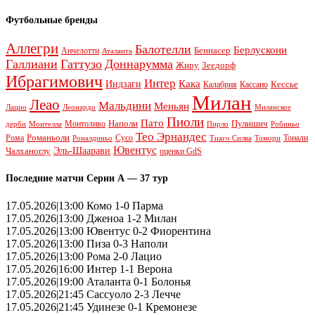
Футбольные бренды
Аллегри
Балотелли
Берлускони
Беннасер
Анчелотти
Аталанта
Галлиани
Гаттузо
Доннарумма
Жиру
Зеедорф
Ибрагимович
Интер
Кака
Индзаги
Кессье
Калабрия
Кассано
Милан
Леао
Мальдини
Меньян
Леонардо
Лацио
Миланское
Пиоли
Пато
Наполи
Монтоливо
Пулишич
Монтелла
Пирло
дерби
Робиньо
Тео Эрнандес
Рома
Романьоли
Сусо
Тонали
Роналдиньо
Тиаго Силва
Томори
Ювентус
Эль-Шаарави
Чалханоглу
оценки GdS
Последние матчи Серии А — 37 тур
17.05.2026|13:00 Комо 1-0 Парма
17.05.2026|13:00 Дженоа 1-2 Милан
17.05.2026|13:00 Ювентус 0-2 Фиорентина
17.05.2026|13:00 Пиза 0-3 Наполи
17.05.2026|13:00 Рома 2-0 Лацио
17.05.2026|16:00 Интер 1-1 Верона
17.05.2026|19:00 Аталанта 0-1 Болонья
17.05.2026|21:45 Сассуоло 2-3 Лечче
17.05.2026|21:45 Удинезе 0-1 Кремонезе