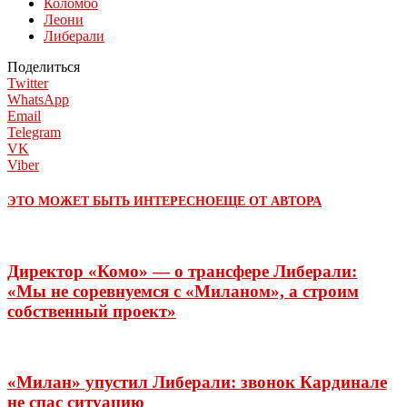
Коломбо
Леони
Либерали
Поделиться
Twitter
WhatsApp
Email
Telegram
VK
Viber
ЭТО МОЖЕТ БЫТЬ ИНТЕРЕСНО
ЕЩЕ ОТ АВТОРА
Директор «Комо» — о трансфере Либерали:
«Мы не соревнуемся с «Миланом», а строим
собственный проект»
«Милан» упустил Либерали: звонок Кардинале
не спас ситуацию