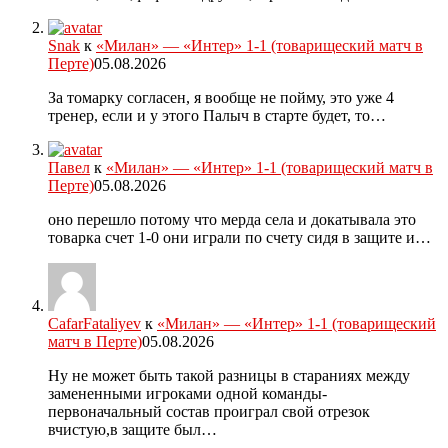
Snak
к
«Милан» — «Интер» 1-1 (товарищеский матч в
Перте)
05.08.2026
За томарку согласен, я вообще не пойму, это уже 4
тренер, если и у этого Палыч в старте будет, то…
Павел
к
«Милан» — «Интер» 1-1 (товарищеский матч в
Перте)
05.08.2026
оно перешло потому что мерда села и докатывала это
товарка счет 1-0 они играли по счету сидя в защите и…
CafarFataliyev
к
«Милан» — «Интер» 1-1 (товарищеский
матч в Перте)
05.08.2026
Ну не может быть такой разницы в стараниях между
замененными игроками одной команды-
первоначальный состав проиграл свой отрезок
вчистую,в защите был…