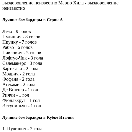
выздоровление неизвестно Марио Хила - выздоровление
неизвестно
Лучшие бомбардиры в Серии А
Леао - 9 голов
Пулишич - 8 голов
Нкунку - 7 голов
Рабьо - 6 голов
Павлович - 5 голов
Лофтус-Чик - 3 гола
Салемакерс - 3 гола
Бартезаги - 2 гола
Модрич - 2 гола
Фофана - 2 гола
Атекаме - 2 гола
Де Винтер - 1 гол
Риччи - 1 гол
Фюллькруг - 1 гол
Эступиньян - 1 гол
Лучшие бомбардиры в Кубке Италии
1. Пулишич - 2 гола