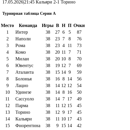
17.05.2026|21:45 Кальяри 2-1 Торино
Турнирная таблица Серии А
Место
Команда
Игры
В
Н
П
Очки
1
Интер
38
27
6
5
87
2
Наполи
38
23
7
8
76
3
Рома
38
23
4
11
73
4
Комо
38
20
11
7
71
5
Милан
38
20
10
8
70
6
Ювентус
38
19
12
7
69
7
Аталанта
38
15
14
9
59
8
Болонья
38
16
8
14
56
9
Лацио
38
14
12
12
54
10
Удинезе
38
14
8
16
50
11
Сассуоло
38
14
7
17
49
12
Парма
38
11
12
15
45
13
Торино
38
12
9
17
45
14
Кальяри
38
11
10
17
43
15
Фиорентина
38
9
15
14
42