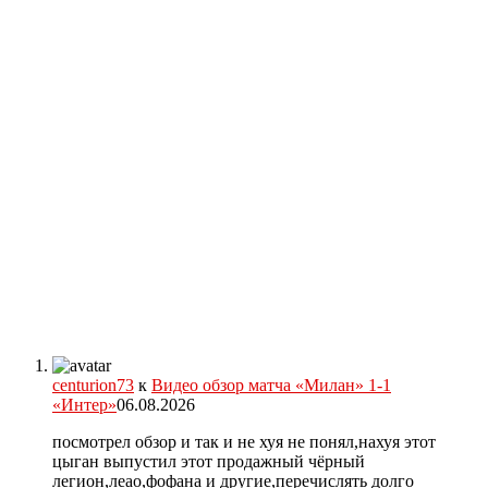
centurion73
к
Видео обзор матча «Милан» 1-1
«Интер»
06.08.2026
посмотрел обзор и так и не хуя не понял,нахуя этот
цыган выпустил этот продажный чёрный
легион,леао,фофана и другие,перечислять долго