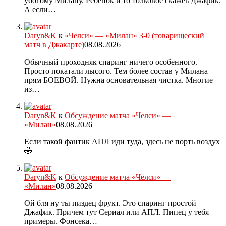
убогому Милану. Ребенок и то толковое скажеь Джафик.
А если…
Daryn&K
к
«Челси» — «Милан» 3-0 (товарищеский
матч в Джакарте)
08.08.2026
Обычный проходняк спаринг ничего особенного.
Просто покатали лысого. Тем более состав у Милана
прям БОЕВОЙ. Нужна основательная чистка. Многие
из…
Daryn&K
к
Обсуждение матча «Челси» —
«Милан»
08.08.2026
Если такой фантик АПЛ иди туда, здесь не порть воздух
🤣
Daryn&K
к
Обсуждение матча «Челси» —
«Милан»
08.08.2026
Ой бля ну ты пиздец фрукт. Это спаринг простой
Джафик. Причем тут Сериал или АПЛ. Пипец у тебя
примеры. Фонсека…