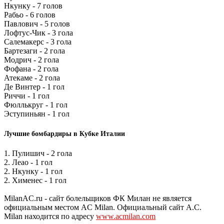
Нкунку - 7 голов
Рабьо - 6 голов
Павлович - 5 голов
Лофтус-Чик - 3 гола
Салемакерс - 3 гола
Бартезаги - 2 гола
Модрич - 2 гола
Фофана - 2 гола
Атекаме - 2 гола
Де Винтер - 1 гол
Риччи - 1 гол
Фюллькруг - 1 гол
Эступиньян - 1 гол
Лучшие бомбардиры в Кубке Италии
1. Пулишич - 2 гола
2. Леао - 1 гол
2. Нкунку - 1 гол
2. Хименес - 1 гол
MilanAC.ru - сайт болельщиков ФК Милан не является
официальным местом AC Milan. Официальный сайт A.C.
Milan находится по адресу
www.acmilan.com