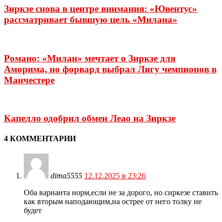
Зиркзе снова в центре внимания: «Ювентус»
рассматривает бывшую цель «Милана»
Романо: «Милан» мечтает о Зиркзе для
Аморима, но форвард выбрал Лигу чемпионов в
Манчестере
Капелло одобрил обмен Леао на Зиркзе
4 КОММЕНТАРИИ
dima5555
12.12.2025 в 23:26
Оба варианта норм,если не за дорого, но сиркезе ставить
как вторым наподающим,на острее от него толку не
будет