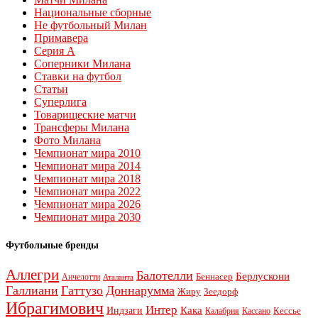
Национальные сборные
Не футбольный Милан
Примавера
Серия А
Соперники Милана
Ставки на футбол
Статьи
Суперлига
Товарищеские матчи
Трансферы Милана
Фото Милана
Чемпионат мира 2010
Чемпионат мира 2014
Чемпионат мира 2018
Чемпионат мира 2022
Чемпионат мира 2026
Чемпионат мира 2030
Футбольные бренды
Аллегри
Балотелли
Берлускони
Беннасер
Анчелотти
Аталанта
Галлиани
Гаттузо
Доннарумма
Жиру
Зеедорф
Ибрагимович
Интер
Кака
Индзаги
Кессье
Калабрия
Кассано