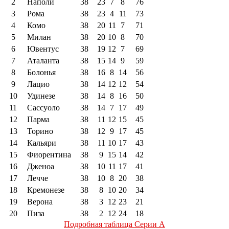
2
Наполи
38
23
7
8
76
3
Рома
38
23
4
11
73
4
Комо
38
20
11
7
71
5
Милан
38
20
10
8
70
6
Ювентус
38
19
12
7
69
7
Аталанта
38
15
14
9
59
8
Болонья
38
16
8
14
56
9
Лацио
38
14
12
12
54
10
Удинезе
38
14
8
16
50
11
Сассуоло
38
14
7
17
49
12
Парма
38
11
12
15
45
13
Торино
38
12
9
17
45
14
Кальяри
38
11
10
17
43
15
Фиорентина
38
9
15
14
42
16
Дженоа
38
10
11
17
41
17
Лечче
38
10
8
20
38
18
Кремонезе
38
8
10
20
34
19
Верона
38
3
12
23
21
20
Пиза
38
2
12
24
18
Подробная таблица Серии А