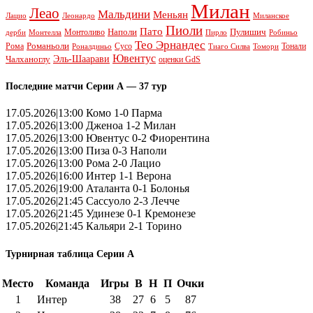
Милан
Леао
Мальдини
Меньян
Леонардо
Лацио
Миланское
Пиоли
Пато
Наполи
Монтоливо
Пулишич
Монтелла
Пирло
дерби
Робиньо
Тео Эрнандес
Рома
Романьоли
Сусо
Тонали
Роналдиньо
Тиаго Силва
Томори
Ювентус
Эль-Шаарави
Чалханоглу
оценки GdS
Последние матчи Серии А — 37 тур
17.05.2026|13:00 Комо 1-0 Парма
17.05.2026|13:00 Дженоа 1-2 Милан
17.05.2026|13:00 Ювентус 0-2 Фиорентина
17.05.2026|13:00 Пиза 0-3 Наполи
17.05.2026|13:00 Рома 2-0 Лацио
17.05.2026|16:00 Интер 1-1 Верона
17.05.2026|19:00 Аталанта 0-1 Болонья
17.05.2026|21:45 Сассуоло 2-3 Лечче
17.05.2026|21:45 Удинезе 0-1 Кремонезе
17.05.2026|21:45 Кальяри 2-1 Торино
Турнирная таблица Серии А
Место
Команда
Игры
В
Н
П
Очки
1
Интер
38
27
6
5
87