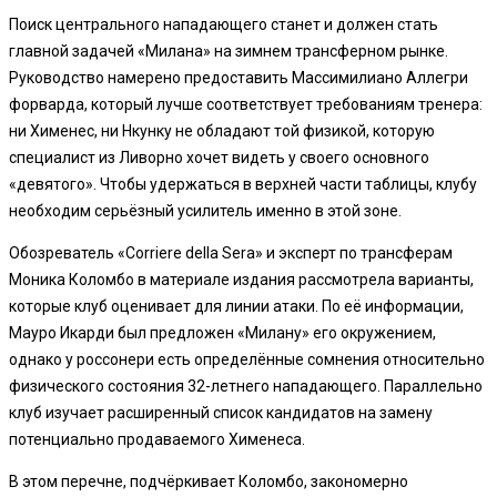
Поиск центрального нападающего станет и должен стать
главной задачей «Милана» на зимнем трансферном рынке.
Руководство намерено предоставить Массимилиано Аллегри
форварда, который лучше соответствует требованиям тренера:
ни Хименес, ни Нкунку не обладают той физикой, которую
специалист из Ливорно хочет видеть у своего основного
«девятого». Чтобы удержаться в верхней части таблицы, клубу
необходим серьёзный усилитель именно в этой зоне.
Обозреватель «Corriere della Sera» и эксперт по трансферам
Моника Коломбо в материале издания рассмотрела варианты,
которые клуб оценивает для линии атаки. По её информации,
Мауро Икарди был предложен «Милану» его окружением,
однако у россонери есть определённые сомнения относительно
физического состояния 32-летнего нападающего. Параллельно
клуб изучает расширенный список кандидатов на замену
потенциально продаваемого Хименеса.
В этом перечне, подчёркивает Коломбо, закономерно