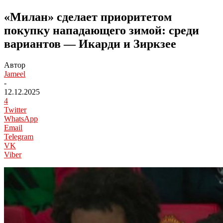
«Милан» сделает приоритетом
покупку нападающего зимой: среди
вариантов — Икарди и Зиркзее
Автор
Jameel
-
12.12.2025
4
Twitter
WhatsApp
Email
Telegram
VK
Viber