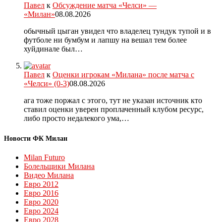
Павел
к
Обсуждение матча «Челси» —
«Милан»
08.08.2026
обычный цыган увидел что владелец тундук тупой и в
футболе ни бумбум и лапшу на вешал тем более
хуйдинале был…
Павел
к
Оценки игрокам «Милана» после матча с
«Челси» (0-3)
08.08.2026
ага тоже поржал с этого, тут не указан источник кто
ставил оценки уверен проплаченный клубом ресурс,
либо просто недалекого ума,…
Новости ФК Милан
Milan Futuro
Болельщики Милана
Видео Милана
Евро 2012
Евро 2016
Евро 2020
Евро 2024
Евро 2028