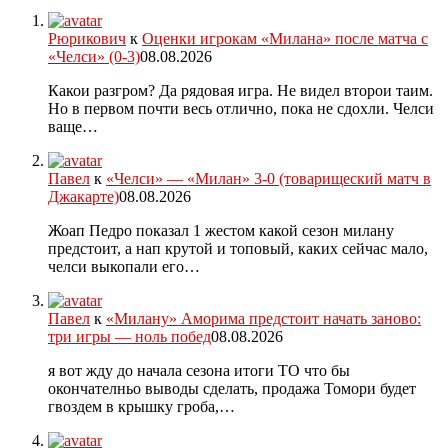
Рюрикович
к
Оценки игрокам «Милана» после матча с
«Челси» (0-3)
08.08.2026
Какои разгром? Да рядовая игра. Не видел второи таим.
Но в первом почти весь отлично, пока не сдохли. Челси
ваще…
Павел
к
«Челси» — «Милан» 3-0 (товарищеский матч в
Джакарте)
08.08.2026
Жоап Педро показал 1 жестом какой сезон милану
предстоит, а нап крутой и топовый, каких сейчас мало,
челси выкопали его…
Павел
к
«Милану» Аморима предстоит начать заново:
три игры — ноль побед
08.08.2026
я вот жду до начала сезона итоги ТО что бы
окончателньо выводы сделать, продажа Томори будет
гвоздем в крышку гроба,…