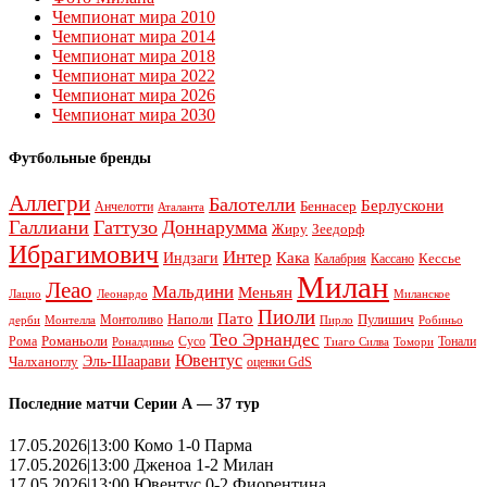
Чемпионат мира 2010
Чемпионат мира 2014
Чемпионат мира 2018
Чемпионат мира 2022
Чемпионат мира 2026
Чемпионат мира 2030
Футбольные бренды
Аллегри
Балотелли
Берлускони
Беннасер
Анчелотти
Аталанта
Галлиани
Гаттузо
Доннарумма
Жиру
Зеедорф
Ибрагимович
Интер
Кака
Индзаги
Кессье
Калабрия
Кассано
Милан
Леао
Мальдини
Меньян
Леонардо
Лацио
Миланское
Пиоли
Пато
Наполи
Монтоливо
Пулишич
Монтелла
Пирло
дерби
Робиньо
Тео Эрнандес
Рома
Романьоли
Сусо
Тонали
Роналдиньо
Тиаго Силва
Томори
Ювентус
Эль-Шаарави
Чалханоглу
оценки GdS
Последние матчи Серии А — 37 тур
17.05.2026|13:00 Комо 1-0 Парма
17.05.2026|13:00 Дженоа 1-2 Милан
17.05.2026|13:00 Ювентус 0-2 Фиорентина