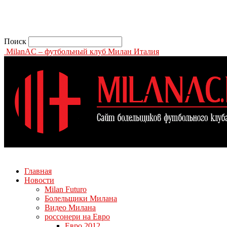
Поиск
MilanAC – футбольный клуб Милан Италия
Главная
Новости
Milan Futuro
Болельщики Милана
Видео Милана
россонери на Евро
Евро 2012