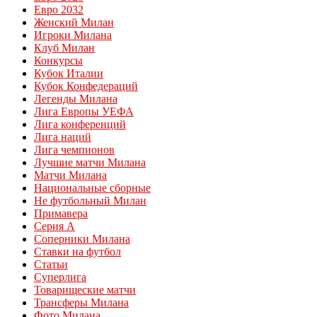
Евро 2032
Женский Милан
Игроки Милана
Клуб Милан
Конкурсы
Кубок Италии
Кубок Конфедераций
Легенды Милана
Лига Европы УЕФА
Лига конференций
Лига наций
Лига чемпионов
Лучшие матчи Милана
Матчи Милана
Национальные сборные
Не футбольный Милан
Примавера
Серия А
Соперники Милана
Ставки на футбол
Статьи
Суперлига
Товарищеские матчи
Трансферы Милана
Фото Милана