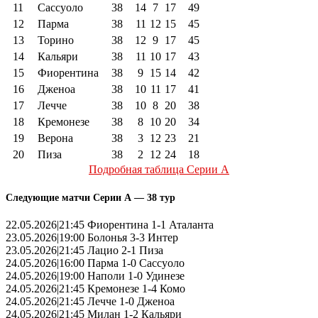
11
Сассуоло
38
14
7
17
49
12
Парма
38
11
12
15
45
13
Торино
38
12
9
17
45
14
Кальяри
38
11
10
17
43
15
Фиорентина
38
9
15
14
42
16
Дженоа
38
10
11
17
41
17
Лечче
38
10
8
20
38
18
Кремонезе
38
8
10
20
34
19
Верона
38
3
12
23
21
20
Пиза
38
2
12
24
18
Подробная таблица Серии А
Следующие матчи Серии А — 38 тур
22.05.2026|21:45 Фиорентина 1-1 Аталанта
23.05.2026|19:00 Болонья 3-3 Интер
23.05.2026|21:45 Лацио 2-1 Пиза
24.05.2026|16:00 Парма 1-0 Сассуоло
24.05.2026|19:00 Наполи 1-0 Удинезе
24.05.2026|21:45 Кремонезе 1-4 Комо
24.05.2026|21:45 Лечче 1-0 Дженоа
24.05.2026|21:45 Милан 1-2 Кальяри