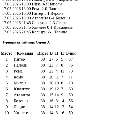
17.05.2026|13:00 Пиза 0-3 Наполи
17.05.2026|13:00 Рома 2-0 Лацио
17.05.2026|16:00 Интер 1-1 Верона
17.05.2026|19:00 Аталанта 0-1 Болонья
17.05.2026|21:45 Сассуоло 2-3 Лечче
17.05.2026|21:45 Удинезе 0-1 Кремонезе
17.05.2026|21:45 Кальяри 2-1 Торино
Турнирная таблица Серии А
Место
Команда
Игры
В
Н
П
Очки
1
Интер
38
27
6
5
87
2
Наполи
38
23
7
8
76
3
Рома
38
23
4
11
73
4
Комо
38
20
11
7
71
5
Милан
38
20
10
8
70
6
Ювентус
38
19
12
7
69
7
Аталанта
38
15
14
9
59
8
Болонья
38
16
8
14
56
9
Лацио
38
14
12
12
54
10
Удинезе
38
14
8
16
50