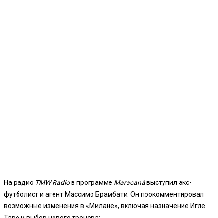
На радио
TMW Radio
в программе
Maracanà
выступил экс-
футболист и агент Массимо Брамбати. Он прокомментировал
возможные изменения в «Милане», включая назначение Игле
Таре и выбор нового тренера: