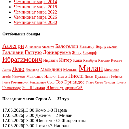
Чемпионат мира 2014
Чемпионат мира 2018
Чемпионат мира 2022
Чемпионат мира 2026
Чемпионат мира 2030
Футбольные бренды
Аллегри
Балотелли
Берлускони
Беннасер
Анчелотти
Аталанта
Галлиани
Гаттузо
Доннарумма
Жиру
Зеедорф
Ибрагимович
Интер
Кака
Индзаги
Кессье
Калабрия
Кассано
Милан
Леао
Мальдини
Меньян
Леонардо
Лацио
Миланское
Пиоли
Пато
Наполи
Монтоливо
Пулишич
Монтелла
Пирло
дерби
Робиньо
Тео Эрнандес
Рома
Романьоли
Сусо
Тонали
Роналдиньо
Тиаго Силва
Томори
Ювентус
Эль-Шаарави
Чалханоглу
оценки GdS
Последние матчи Серии А — 37 тур
17.05.2026|13:00 Комо 1-0 Парма
17.05.2026|13:00 Дженоа 1-2 Милан
17.05.2026|13:00 Ювентус 0-2 Фиорентина
17.05.2026|13:00 Пиза 0-3 Наполи