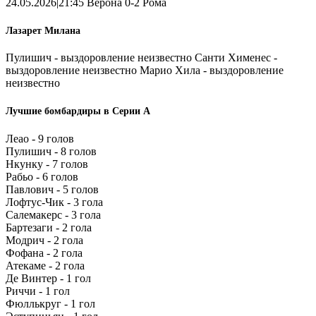
24.05.2026|21:45 Верона 0-2 Рома
Лазарет Милана
Пулишич - выздоровление неизвестно Санти Хименес -
выздоровление неизвестно Марио Хила - выздоровление
неизвестно
Лучшие бомбардиры в Серии А
Леао - 9 голов
Пулишич - 8 голов
Нкунку - 7 голов
Рабьо - 6 голов
Павлович - 5 голов
Лофтус-Чик - 3 гола
Салемакерс - 3 гола
Бартезаги - 2 гола
Модрич - 2 гола
Фофана - 2 гола
Атекаме - 2 гола
Де Винтер - 1 гол
Риччи - 1 гол
Фюллькруг - 1 гол