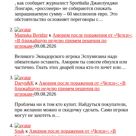
, как сообщает журналист Sportitalia Джанлуиджи
Лонгари, «россонери» не собираются снижать
запрашиваемую сумму – 60 миллионов евро. Это
обстоятельство осложняет переговоры с…
Mamuka Beridze
к
Аморим после поражения от «Челси»:
«В ближайшую неделю примем решения по
игрокам»
09.08.2026
Великого Эквадорского игрока Эспумизана надо
обязательно оставить. Аморим ты совсем ебнулся или
частично. Гнать этих днарей пока кто-то хочет или…
Daryn&K
к
Аморим после поражения от «Челси»: «В
ближайшую неделю примем решения по
игрокам»
09.08.2026
Проблема ни в том кто купит. Найдуться покупатели,
при желании можно и скидочку сделать. Сами игроки
могут не захотеть и…
Snak
к
Аморим после поражения от «Челси»: «В