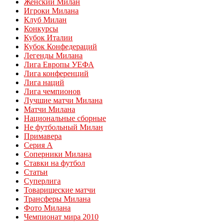
Женский Милан
Игроки Милана
Клуб Милан
Конкурсы
Кубок Италии
Кубок Конфедераций
Легенды Милана
Лига Европы УЕФА
Лига конференций
Лига наций
Лига чемпионов
Лучшие матчи Милана
Матчи Милана
Национальные сборные
Не футбольный Милан
Примавера
Серия А
Соперники Милана
Ставки на футбол
Статьи
Суперлига
Товарищеские матчи
Трансферы Милана
Фото Милана
Чемпионат мира 2010