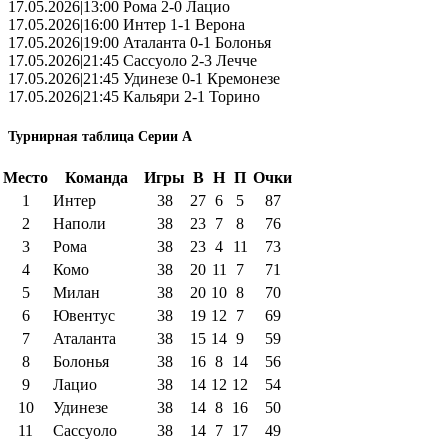
17.05.2026|13:00 Рома 2-0 Лацио
17.05.2026|16:00 Интер 1-1 Верона
17.05.2026|19:00 Аталанта 0-1 Болонья
17.05.2026|21:45 Сассуоло 2-3 Лечче
17.05.2026|21:45 Удинезе 0-1 Кремонезе
17.05.2026|21:45 Кальяри 2-1 Торино
Турнирная таблица Серии А
Место
Команда
Игры
В
Н
П
Очки
1
Интер
38
27
6
5
87
2
Наполи
38
23
7
8
76
3
Рома
38
23
4
11
73
4
Комо
38
20
11
7
71
5
Милан
38
20
10
8
70
6
Ювентус
38
19
12
7
69
7
Аталанта
38
15
14
9
59
8
Болонья
38
16
8
14
56
9
Лацио
38
14
12
12
54
10
Удинезе
38
14
8
16
50
11
Сассуоло
38
14
7
17
49