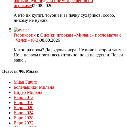
ближайшую неделю примем решения по
игрокам»
09.08.2026
А кто их купит, то?они и за пачку сухариков, особо,
никому не нужны
Рюрикович
к
Оценки игрокам «Милана» после матча с
«Челси» (0-3)
08.08.2026
Какои разгром? Да рядовая игра. Не видел второи таим.
Но в первом почти весь отлично, пока не сдохли. Челси
ваще…
Новости ФК Милан
Milan Futuro
Болельщики Милана
Видео Милана
Евро 2012
Евро 2016
Евро 2020
Евро 2024
Евро 2028
Евро 2032