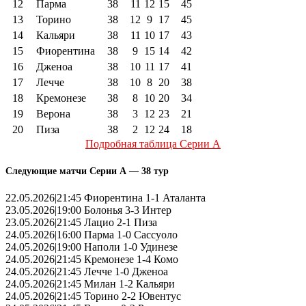
12
Парма
38
11
12
15
45
13
Торино
38
12
9
17
45
14
Кальяри
38
11
10
17
43
15
Фиорентина
38
9
15
14
42
16
Дженоа
38
10
11
17
41
17
Лечче
38
10
8
20
38
18
Кремонезе
38
8
10
20
34
19
Верона
38
3
12
23
21
20
Пиза
38
2
12
24
18
Подробная таблица Серии А
Следующие матчи Серии А — 38 тур
22.05.2026|21:45 Фиорентина 1-1 Аталанта
23.05.2026|19:00 Болонья 3-3 Интер
23.05.2026|21:45 Лацио 2-1 Пиза
24.05.2026|16:00 Парма 1-0 Сассуоло
24.05.2026|19:00 Наполи 1-0 Удинезе
24.05.2026|21:45 Кремонезе 1-4 Комо
24.05.2026|21:45 Лечче 1-0 Дженоа
24.05.2026|21:45 Милан 1-2 Кальяри
24.05.2026|21:45 Торино 2-2 Ювентус