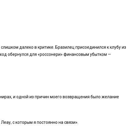
слишком далеко в критике. Бразилец присоединился к клубу из
ереход обернулся для «россонери» финансовым убытком —
рнирах, и одной из причин моего возвращения было желание
Леау, с которым я постоянно на связи».