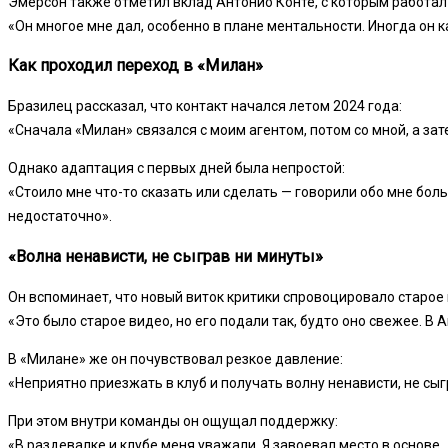
Эмерсон также отметил вклад Антонио Конте, с которым работал 
«Он многое мне дал, особенно в плане ментальности. Иногда он к
Как проходил переход в «Милан»
Бразилец рассказал, что контакт начался летом 2024 года:
«Сначала «Милан» связался с моим агентом, потом со мной, а зат
Однако адаптация с первых дней была непростой:
«Стоило мне что-то сказать или сделать — говорили обо мне боль
недостаточно».
«Волна ненависти, не сыграв ни минуты»
Он вспоминает, что новый виток критики спровоцировало старое
«Это было старое видео, но его подали так, будто оно свежее. В 
В «Милане» же он почувствовал резкое давление:
«Неприятно приезжать в клуб и получать волну ненависти, не сы
При этом внутри команды он ощущал поддержку:
«В раздевалке и клубе меня уважали. Я завоевал место в основе.