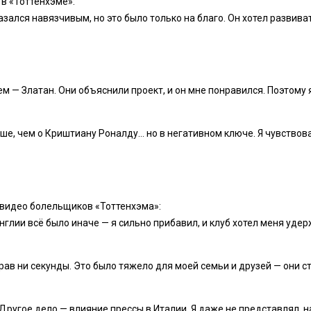
в «Тоттенхэме»:
азался навязчивым, но это было только на благо. Он хотел развива
ем — Златан. Они объяснили проект, и он мне понравился. Поэтому 
ше, чем о Криштиану Роналду… но в негативном ключе. Я чувствова
 видео болельщиков «Тоттенхэма»:
Англии всё было иначе — я сильно прибавил, и клуб хотел меня удер
грав ни секунды. Это было тяжело для моей семьи и друзей — они 
 Другое дело — влияние прессы в Италии. Я даже не представлял, н