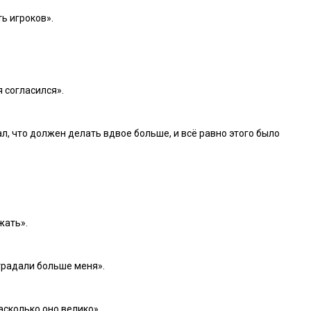
ть игроков».
я согласился».
л, что должен делать вдвое больше, и всё равно этого было
жать».
страдали больше меня».
асколько оно велико».