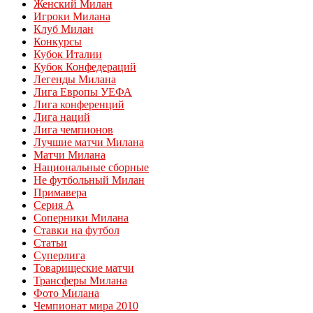
Женский Милан
Игроки Милана
Клуб Милан
Конкурсы
Кубок Италии
Кубок Конфедераций
Легенды Милана
Лига Европы УЕФА
Лига конференций
Лига наций
Лига чемпионов
Лучшие матчи Милана
Матчи Милана
Национальные сборные
Не футбольный Милан
Примавера
Серия А
Соперники Милана
Ставки на футбол
Статьи
Суперлига
Товарищеские матчи
Трансферы Милана
Фото Милана
Чемпионат мира 2010