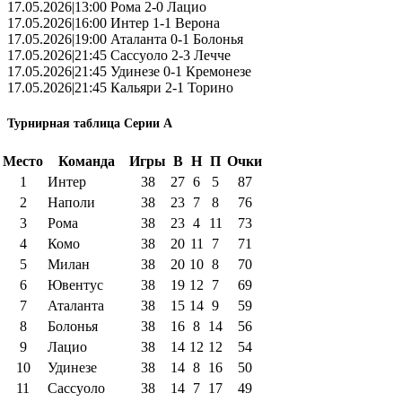
17.05.2026|13:00 Рома 2-0 Лацио
17.05.2026|16:00 Интер 1-1 Верона
17.05.2026|19:00 Аталанта 0-1 Болонья
17.05.2026|21:45 Сассуоло 2-3 Лечче
17.05.2026|21:45 Удинезе 0-1 Кремонезе
17.05.2026|21:45 Кальяри 2-1 Торино
Турнирная таблица Серии А
Место
Команда
Игры
В
Н
П
Очки
1
Интер
38
27
6
5
87
2
Наполи
38
23
7
8
76
3
Рома
38
23
4
11
73
4
Комо
38
20
11
7
71
5
Милан
38
20
10
8
70
6
Ювентус
38
19
12
7
69
7
Аталанта
38
15
14
9
59
8
Болонья
38
16
8
14
56
9
Лацио
38
14
12
12
54
10
Удинезе
38
14
8
16
50
11
Сассуоло
38
14
7
17
49