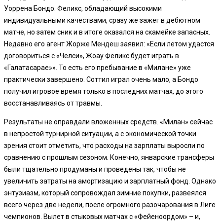
Уоррена Бондо. Феликс, обладающий высокими
индивидуальными качествами, сразу же зажег в дебютном
матче, но затем сник и в итоге оказался на скамейке запасных.
Недавно его агент Жорже Мендеш заявил: «Если летом удастся
договориться с «Челси», Жоау Феликс будет играть в
«Галатасарае»». То есть его пребывание в «Милане» уже
практически завершено. Соттил играл очень мало, а Бондо
получил игровое время только в последних матчах, до этого
восстанавливаясь от травмы.
Результаты не оправдали вложенных средств. «Милан» сейчас
в непростой турнирной ситуации, а с экономической точки
зрения стоит отметить, что расходы на зарплаты выросли по
сравнению с прошлым сезоном. Конечно, январские трансферы
были тщательно продуманы и проведены так, чтобы не
увеличить затраты на амортизацию и зарплатный фонд. Однако
энтузиазм, который сопровождал зимние покупки, развеялся
всего через две недели, после огромного разочарования в Лиге
чемпионов. Вылет в стыковых матчах с «Фейеноордом» – и,