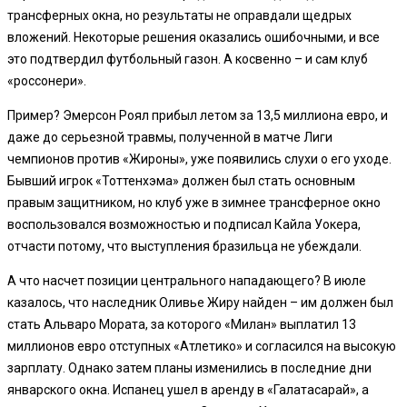
трансферных окна, но результаты не оправдали щедрых
вложений. Некоторые решения оказались ошибочными, и все
это подтвердил футбольный газон. А косвенно – и сам клуб
«россонери».
Пример? Эмерсон Роял прибыл летом за 13,5 миллиона евро, и
даже до серьезной травмы, полученной в матче Лиги
чемпионов против «Жироны», уже появились слухи о его уходе.
Бывший игрок «Тоттенхэма» должен был стать основным
правым защитником, но клуб уже в зимнее трансферное окно
воспользовался возможностью и подписал Кайла Уокера,
отчасти потому, что выступления бразильца не убеждали.
А что насчет позиции центрального нападающего? В июле
казалось, что наследник Оливье Жиру найден – им должен был
стать Альваро Мората, за которого «Милан» выплатил 13
миллионов евро отступных «Атлетико» и согласился на высокую
зарплату. Однако затем планы изменились в последние дни
январского окна. Испанец ушел в аренду в «Галатасарай», а