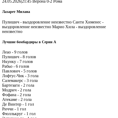
24.05.2026|21:45 Верона 0-2 Рома
Лазарет Милана
Пулишич - выздоровление неизвестно Санти Хименес -
выздоровление неизвестно Марио Хила - выздоровление
неизвестно
Лучшие бомбардиры в Серии А
Леао - 9 голов
Пулишич - 8 голов
Нкунку - 7 голов
Рабьо - 6 голов
Павлович - 5 голов
Лофтус-Чик - 3 гола
Салемакерс - 3 гола
Бартезаги - 2 гола
Модрич - 2 гола
Фофана - 2 гола
Атекаме - 2 гола
Де Винтер - 1 гол
Риччи - 1 гол
Фюллькруг - 1 гол