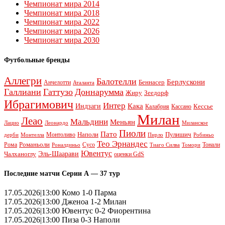
Чемпионат мира 2014
Чемпионат мира 2018
Чемпионат мира 2022
Чемпионат мира 2026
Чемпионат мира 2030
Футбольные бренды
Аллегри
Балотелли
Берлускони
Беннасер
Анчелотти
Аталанта
Галлиани
Гаттузо
Доннарумма
Жиру
Зеедорф
Ибрагимович
Интер
Кака
Индзаги
Кессье
Калабрия
Кассано
Милан
Леао
Мальдини
Меньян
Леонардо
Лацио
Миланское
Пиоли
Пато
Наполи
Монтоливо
Пулишич
Монтелла
Пирло
дерби
Робиньо
Тео Эрнандес
Рома
Романьоли
Сусо
Тонали
Роналдиньо
Тиаго Силва
Томори
Ювентус
Эль-Шаарави
Чалханоглу
оценки GdS
Последние матчи Серии А — 37 тур
17.05.2026|13:00 Комо 1-0 Парма
17.05.2026|13:00 Дженоа 1-2 Милан
17.05.2026|13:00 Ювентус 0-2 Фиорентина
17.05.2026|13:00 Пиза 0-3 Наполи