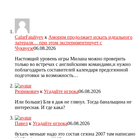
CafarFataliyev
к
Аморим продолжает искать идеального
латераля… при этом экспериментирует с
Чуквуезе
06.08.2026
Настоящий уровень игры Милана можно проверить
только во встречах с английскими командами,и нужно
поблагодарить составителей календаря предсезонной
подготовки за возможность…
Рюрикович
к
Угадайте игрока
06.08.2026
Или больше) Бля я даж не глянул. Тогда банальщина не
интересная. И где кака?
Павел
к
Угадайте игрока
06.08.2026
бухать меньше надо это состав сезона 2007 там написано