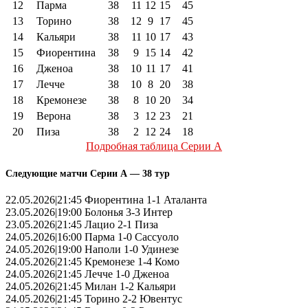
12
Парма
38
11
12
15
45
13
Торино
38
12
9
17
45
14
Кальяри
38
11
10
17
43
15
Фиорентина
38
9
15
14
42
16
Дженоа
38
10
11
17
41
17
Лечче
38
10
8
20
38
18
Кремонезе
38
8
10
20
34
19
Верона
38
3
12
23
21
20
Пиза
38
2
12
24
18
Подробная таблица Серии А
Следующие матчи Серии А — 38 тур
22.05.2026|21:45 Фиорентина 1-1 Аталанта
23.05.2026|19:00 Болонья 3-3 Интер
23.05.2026|21:45 Лацио 2-1 Пиза
24.05.2026|16:00 Парма 1-0 Сассуоло
24.05.2026|19:00 Наполи 1-0 Удинезе
24.05.2026|21:45 Кремонезе 1-4 Комо
24.05.2026|21:45 Лечче 1-0 Дженоа
24.05.2026|21:45 Милан 1-2 Кальяри
24.05.2026|21:45 Торино 2-2 Ювентус