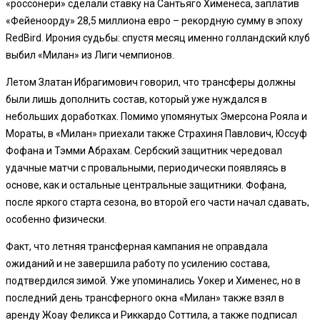
«россонери» сделали ставку на Сантьяго Хименеса, заплатив
«Фейеноорду» 28,5 миллиона евро – рекордную сумму в эпоху
RedBird. Ирония судьбы: спустя месяц именно голландский клуб
выбил «Милан» из Лиги чемпионов.
Летом Златан Ибрагимович говорил, что трансферы должны
были лишь дополнить состав, который уже нуждался в
небольших доработках. Помимо упомянутых Эмерсона Рояла и
Мораты, в «Милан» приехали также Страхиня Павлович, Юссуф
Фофана и Тэмми Абрахам. Сербский защитник чередовал
удачные матчи с провальными, периодически появляясь в
основе, как и остальные центральные защитники. Фофана,
после яркого старта сезона, во второй его части начал сдавать,
особенно физически.
Факт, что летняя трансферная кампания не оправдала
ожиданий и не завершила работу по усилению состава,
подтвердился зимой. Уже упоминались Уокер и Хименес, но в
последний день трансферного окна «Милан» также взял в
аренду Жоау Феликса и Риккардо Соттила, а также подписал