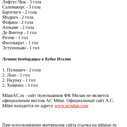
Лофтус-Чик - 3 гола
Салемакерс - 3 гола
Бартезаги - 2 гола
Модрич - 2 гола
Фофана - 2 гола
Атекаме - 2 гола
Де Винтер - 1 гол
Риччи - 1 гол
Фюллькруг - 1 гол
Эступиньян - 1 гол
Лучшие бомбардиры в Кубке Италии
1. Пулишич - 2 гола
2. Леао - 1 гол
2. Нкунку - 1 гол
2. Хименес - 1 гол
MilanAC.ru - сайт болельщиков ФК Милан не является
официальным местом AC Milan. Официальный сайт A.C.
Milan находится по адресу
www.acmilan.com
При использовании материалов сайта ссылка на milanac.ru