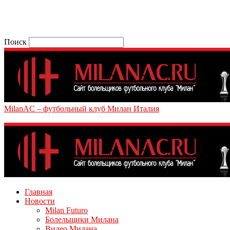
Поиск
MilanAC – футбольный клуб Милан Италия
Главная
Новости
Milan Futuro
Болельщики Милана
Видео Милана