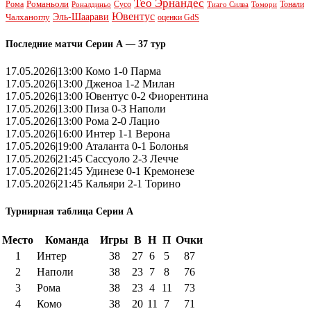
Тео Эрнандес
Рома
Романьоли
Сусо
Тонали
Роналдиньо
Тиаго Силва
Томори
Ювентус
Эль-Шаарави
Чалханоглу
оценки GdS
Последние матчи Серии А — 37 тур
17.05.2026|13:00 Комо 1-0 Парма
17.05.2026|13:00 Дженоа 1-2 Милан
17.05.2026|13:00 Ювентус 0-2 Фиорентина
17.05.2026|13:00 Пиза 0-3 Наполи
17.05.2026|13:00 Рома 2-0 Лацио
17.05.2026|16:00 Интер 1-1 Верона
17.05.2026|19:00 Аталанта 0-1 Болонья
17.05.2026|21:45 Сассуоло 2-3 Лечче
17.05.2026|21:45 Удинезе 0-1 Кремонезе
17.05.2026|21:45 Кальяри 2-1 Торино
Турнирная таблица Серии А
Место
Команда
Игры
В
Н
П
Очки
1
Интер
38
27
6
5
87
2
Наполи
38
23
7
8
76
3
Рома
38
23
4
11
73
4
Комо
38
20
11
7
71