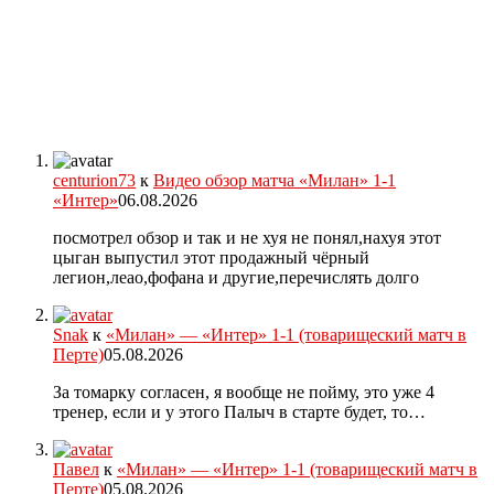
centurion73
к
Видео обзор матча «Милан» 1-1
«Интер»
06.08.2026
посмотрел обзор и так и не хуя не понял,нахуя этот
цыган выпустил этот продажный чёрный
легион,леао,фофана и другие,перечислять долго
Snak
к
«Милан» — «Интер» 1-1 (товарищеский матч в
Перте)
05.08.2026
За томарку согласен, я вообще не пойму, это уже 4
тренер, если и у этого Палыч в старте будет, то…
Павел
к
«Милан» — «Интер» 1-1 (товарищеский матч в
Перте)
05.08.2026