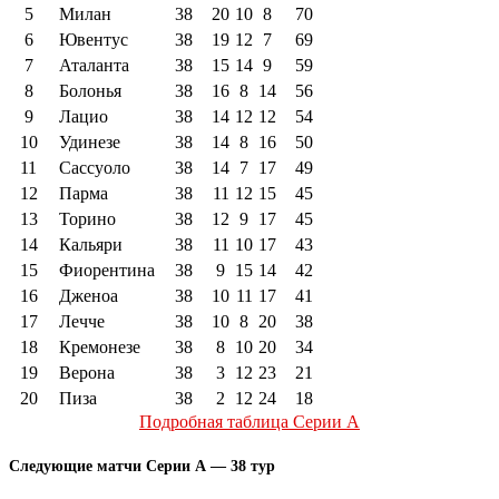
5
Милан
38
20
10
8
70
6
Ювентус
38
19
12
7
69
7
Аталанта
38
15
14
9
59
8
Болонья
38
16
8
14
56
9
Лацио
38
14
12
12
54
10
Удинезе
38
14
8
16
50
11
Сассуоло
38
14
7
17
49
12
Парма
38
11
12
15
45
13
Торино
38
12
9
17
45
14
Кальяри
38
11
10
17
43
15
Фиорентина
38
9
15
14
42
16
Дженоа
38
10
11
17
41
17
Лечче
38
10
8
20
38
18
Кремонезе
38
8
10
20
34
19
Верона
38
3
12
23
21
20
Пиза
38
2
12
24
18
Подробная таблица Серии А
Следующие матчи Серии А — 38 тур