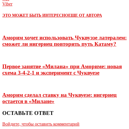
Viber
ЭТО МОЖЕТ БЫТЬ ИНТЕРЕСНО
ЕЩЕ ОТ АВТОРА
Аморим хочет использовать Чуквуэзе латералем:
сможет ли нигериец повторить путь Катаму?
Первое занятие «Милана» при Амориме: новая
схема 3-4-2-1 и эксперимент с Чуквуезе
Аморим сделал ставку на Чуквуезе: нигериец
остается в «Милане»
ОСТАВЬТЕ ОТВЕТ
Войдите, чтобы оставить комментарий