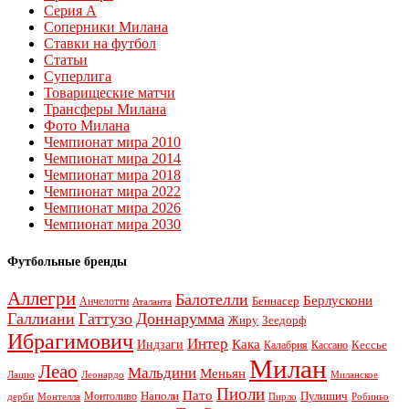
Серия А
Соперники Милана
Ставки на футбол
Статьи
Суперлига
Товарищеские матчи
Трансферы Милана
Фото Милана
Чемпионат мира 2010
Чемпионат мира 2014
Чемпионат мира 2018
Чемпионат мира 2022
Чемпионат мира 2026
Чемпионат мира 2030
Футбольные бренды
Аллегри
Балотелли
Берлускони
Беннасер
Анчелотти
Аталанта
Галлиани
Гаттузо
Доннарумма
Жиру
Зеедорф
Ибрагимович
Интер
Кака
Индзаги
Кессье
Калабрия
Кассано
Милан
Леао
Мальдини
Меньян
Леонардо
Лацио
Миланское
Пиоли
Пато
Наполи
Монтоливо
Пулишич
Монтелла
Пирло
дерби
Робиньо