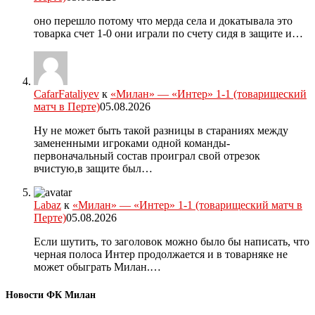
оно перешло потому что мерда села и докатывала это
товарка счет 1-0 они играли по счету сидя в защите и…
CafarFataliyev
к
«Милан» — «Интер» 1-1 (товарищеский
матч в Перте)
05.08.2026
Ну не может быть такой разницы в стараниях между
замененными игроками одной команды-
первоначальный состав проиграл свой отрезок
вчистую,в защите был…
Labaz
к
«Милан» — «Интер» 1-1 (товарищеский матч в
Перте)
05.08.2026
Если шутить, то заголовок можно было бы написать, что
черная полоса Интер продолжается и в товарняке не
может обыграть Милан.…
Новости ФК Милан