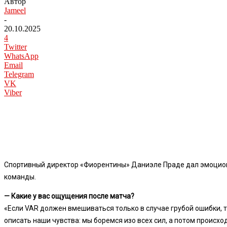
Автор
Jameel
-
20.10.2025
4
Twitter
WhatsApp
Email
Telegram
VK
Viber
Спортивный директор «Фиорентины» Даниэле Праде дал эмоциона
команды.
— Какие у вас ощущения после матча?
«Если VAR должен вмешиваться только в случае грубой ошибки, то
описать наши чувства: мы боремся изо всех сил, а потом происход