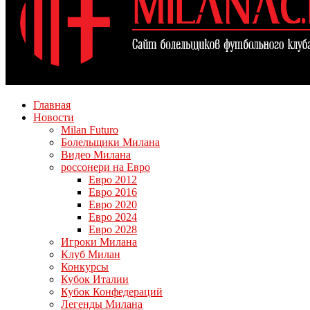
Главная
Новости
Milan Futuro
Болельщики Милана
Видео Милана
россонери на Евро
Евро 2012
Евро 2016
Евро 2020
Евро 2024
Евро 2028
Игроки Милана
Клуб Милан
Конкурсы
Кубок Италии
Кубок Конфедераций
Легенды Милана