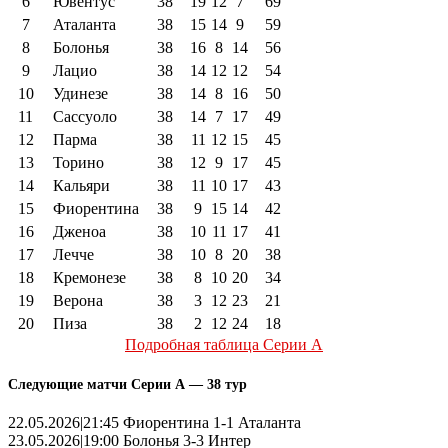
6
Ювентус
38
19
12
7
69
7
Аталанта
38
15
14
9
59
8
Болонья
38
16
8
14
56
9
Лацио
38
14
12
12
54
10
Удинезе
38
14
8
16
50
11
Сассуоло
38
14
7
17
49
12
Парма
38
11
12
15
45
13
Торино
38
12
9
17
45
14
Кальяри
38
11
10
17
43
15
Фиорентина
38
9
15
14
42
16
Дженоа
38
10
11
17
41
17
Лечче
38
10
8
20
38
18
Кремонезе
38
8
10
20
34
19
Верона
38
3
12
23
21
20
Пиза
38
2
12
24
18
Подробная таблица Серии А
Следующие матчи Серии А — 38 тур
22.05.2026|21:45 Фиорентина 1-1 Аталанта
23.05.2026|19:00 Болонья 3-3 Интер