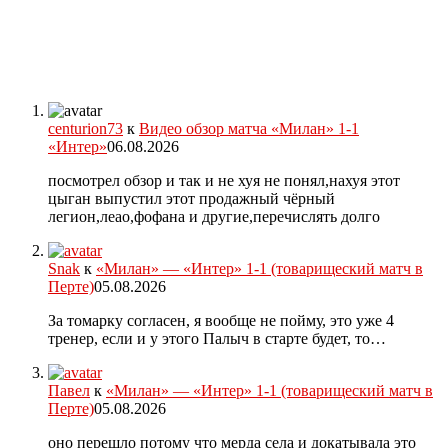
centurion73
к
Видео обзор матча «Милан» 1-1
«Интер»
06.08.2026
посмотрел обзор и так и не хуя не понял,нахуя этот
цыган выпустил этот продажный чёрный
легион,леао,фофана и другие,перечислять долго
Snak
к
«Милан» — «Интер» 1-1 (товарищеский матч в
Перте)
05.08.2026
За томарку согласен, я вообще не пойму, это уже 4
тренер, если и у этого Палыч в старте будет, то…
Павел
к
«Милан» — «Интер» 1-1 (товарищеский матч в
Перте)
05.08.2026
оно перешло потому что мерда села и докатывала это