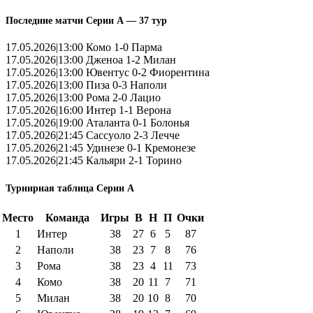
Последние матчи Серии А — 37 тур
17.05.2026|13:00 Комо 1-0 Парма
17.05.2026|13:00 Дженоа 1-2 Милан
17.05.2026|13:00 Ювентус 0-2 Фиорентина
17.05.2026|13:00 Пиза 0-3 Наполи
17.05.2026|13:00 Рома 2-0 Лацио
17.05.2026|16:00 Интер 1-1 Верона
17.05.2026|19:00 Аталанта 0-1 Болонья
17.05.2026|21:45 Сассуоло 2-3 Лечче
17.05.2026|21:45 Удинезе 0-1 Кремонезе
17.05.2026|21:45 Кальяри 2-1 Торино
Турнирная таблица Серии А
Место
Команда
Игры
В
Н
П
Очки
1
Интер
38
27
6
5
87
2
Наполи
38
23
7
8
76
3
Рома
38
23
4
11
73
4
Комо
38
20
11
7
71
5
Милан
38
20
10
8
70