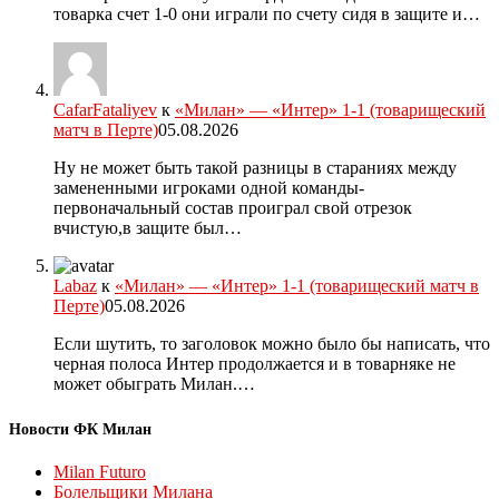
товарка счет 1-0 они играли по счету сидя в защите и…
CafarFataliyev
к
«Милан» — «Интер» 1-1 (товарищеский
матч в Перте)
05.08.2026
Ну не может быть такой разницы в стараниях между
замененными игроками одной команды-
первоначальный состав проиграл свой отрезок
вчистую,в защите был…
Labaz
к
«Милан» — «Интер» 1-1 (товарищеский матч в
Перте)
05.08.2026
Если шутить, то заголовок можно было бы написать, что
черная полоса Интер продолжается и в товарняке не
может обыграть Милан.…
Новости ФК Милан
Milan Futuro
Болельщики Милана