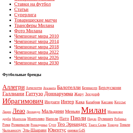
Ставки на футбол
Статьи
Суперлига
Товарищеские матчи
Трансферы Милана
Фото Милана
Чемпионат мира 2010
Чемпионат мира 2014
Чемпионат мира 2018
Чемпионат мира 2022
Чемпионат мира 2026
Чемпионат мира 2030
Футбольные бренды
Аллегри
Балотелли
Берлускони
Беннасер
Анчелотти
Аталанта
Галлиани
Гаттузо
Доннарумма
Жиру
Зеедорф
Ибрагимович
Интер
Кака
Индзаги
Кессье
Калабрия
Кассано
Милан
Леао
Мальдини
Меньян
Леонардо
Лацио
Миланское
Пиоли
Пато
Наполи
Монтоливо
Пулишич
Монтелла
Пирло
дерби
Робиньо
Тео Эрнандес
Рома
Романьоли
Сусо
Тонали
Роналдиньо
Тиаго Силва
Томори
Ювентус
Эль-Шаарави
Чалханоглу
оценки GdS