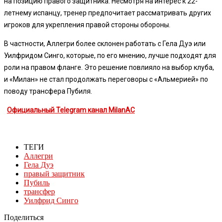
на позицию правого защитника. Несмотря на интерес к 22-
летнему испанцу, тренер предпочитает рассматривать других
игроков для укрепления правой стороны обороны.
В частности, Аллегри более склонен работать с Гела Дуэ или
Уилфридом Синго, которые, по его мнению, лучше подходят для
роли на правом фланге. Это решение повлияло на выбор клуба,
и «Милан» не стал продолжать переговоры с «Альмерией» по
поводу трансфера Пубиля.
Официальный Telegram канал MilanAC
ТЕГИ
Аллегри
Гела Дуэ
правый защитник
Пубиль
трансфер
Уилфрид Синго
Поделиться