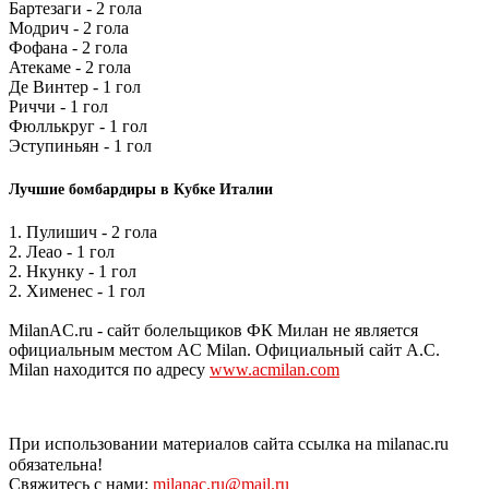
Бартезаги - 2 гола
Модрич - 2 гола
Фофана - 2 гола
Атекаме - 2 гола
Де Винтер - 1 гол
Риччи - 1 гол
Фюллькруг - 1 гол
Эступиньян - 1 гол
Лучшие бомбардиры в Кубке Италии
1. Пулишич - 2 гола
2. Леао - 1 гол
2. Нкунку - 1 гол
2. Хименес - 1 гол
MilanAC.ru - сайт болельщиков ФК Милан не является
официальным местом AC Milan. Официальный сайт A.C.
Milan находится по адресу
www.acmilan.com
При использовании материалов сайта ссылка на milanac.ru
обязательна!
Свяжитесь с нами:
milanac.ru@mail.ru