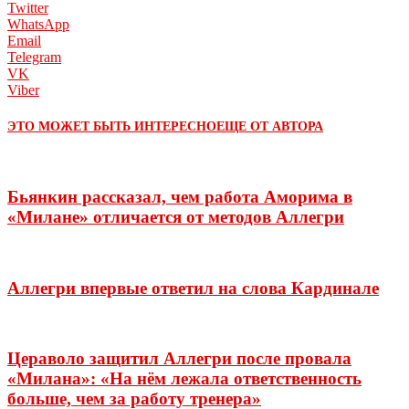
Twitter
WhatsApp
Email
Telegram
VK
Viber
ЭТО МОЖЕТ БЫТЬ ИНТЕРЕСНО
ЕЩЕ ОТ АВТОРА
Бьянкин рассказал, чем работа Аморима в
«Милане» отличается от методов Аллегри
Аллегри впервые ответил на слова Кардинале
Цераволо защитил Аллегри после провала
«Милана»: «На нём лежала ответственность
больше, чем за работу тренера»