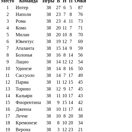
Место
Команда
Игры
В
Н
П
Очки
1
Интер
38
27
6
5
87
2
Наполи
38
23
7
8
76
3
Рома
38
23
4
11
73
4
Комо
38
20
11
7
71
5
Милан
38
20
10
8
70
6
Ювентус
38
19
12
7
69
7
Аталанта
38
15
14
9
59
8
Болонья
38
16
8
14
56
9
Лацио
38
14
12
12
54
10
Удинезе
38
14
8
16
50
11
Сассуоло
38
14
7
17
49
12
Парма
38
11
12
15
45
13
Торино
38
12
9
17
45
14
Кальяри
38
11
10
17
43
15
Фиорентина
38
9
15
14
42
16
Дженоа
38
10
11
17
41
17
Лечче
38
10
8
20
38
18
Кремонезе
38
8
10
20
34
19
Верона
38
3
12
23
21