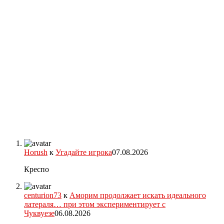
Horush
к
Угадайте игрока
07.08.2026
Креспо
centurion73
к
Аморим продолжает искать идеального
латераля… при этом экспериментирует с
Чуквуезе
06.08.2026