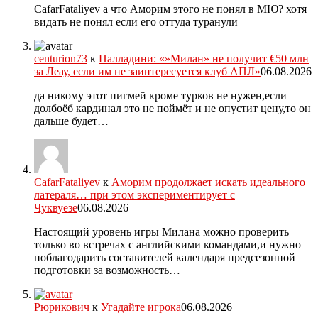
CafarFataliyev а что Аморим этого не понял в МЮ? хотя
видать не понял если его оттуда туранули
centurion73
к
Палладини: «»Милан» не получит €50 млн
за Леау, если им не заинтересуется клуб АПЛ»
06.08.2026
да никому этот пигмей кроме турков не нужен,если
долбоёб кардинал это не поймёт и не опустит цену,то он
дальше будет…
CafarFataliyev
к
Аморим продолжает искать идеального
латераля… при этом экспериментирует с
Чуквуезе
06.08.2026
Настоящий уровень игры Милана можно проверить
только во встречах с английскими командами,и нужно
поблагодарить составителей календаря предсезонной
подготовки за возможность…
Рюрикович
к
Угадайте игрока
06.08.2026