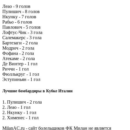
Леао - 9 голов
Пулишич - 8 голов
Нкунку - 7 голов
Рабьо - 6 голов
Павлович - 5 голов
Лофтус-Чик - 3 гола
Салемакерс - 3 гола
Бартезаги - 2 гола
Модрич - 2 гола
Фофана - 2 гола
Атекаме - 2 гола
Де Винтер - 1 гол
Риччи - 1 гол
Фюллькруг - 1 гол
Эступиньян - 1 гол
Лучшие бомбардиры в Кубке Италии
1. Пулишич - 2 гола
2. Леао - 1 гол
2. Нкунку - 1 гол
2. Хименес - 1 гол
MilanAC.ru - сайт болельщиков ФК Милан не является