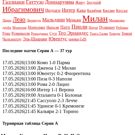
Галлиани
Гаттузо
Доннарумма
Жиру
Зеедорф
Ибрагимович
Интер
Кака
Индзаги
Кессье
Калабрия
Кассано
Милан
Леао
Мальдини
Меньян
Леонардо
Лацио
Миланское
Пиоли
Пато
Наполи
Монтоливо
Пулишич
Монтелла
Пирло
дерби
Робиньо
Тео Эрнандес
Рома
Романьоли
Сусо
Тонали
Роналдиньо
Тиаго Силва
Томори
Ювентус
Эль-Шаарави
Чалханоглу
оценки GdS
Последние матчи Серии А — 37 тур
17.05.2026|13:00 Комо 1-0 Парма
17.05.2026|13:00 Дженоа 1-2 Милан
17.05.2026|13:00 Ювентус 0-2 Фиорентина
17.05.2026|13:00 Пиза 0-3 Наполи
17.05.2026|13:00 Рома 2-0 Лацио
17.05.2026|16:00 Интер 1-1 Верона
17.05.2026|19:00 Аталанта 0-1 Болонья
17.05.2026|21:45 Сассуоло 2-3 Лечче
17.05.2026|21:45 Удинезе 0-1 Кремонезе
17.05.2026|21:45 Кальяри 2-1 Торино
Турнирная таблица Серии А