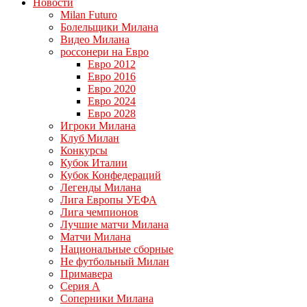
Новости
Milan Futuro
Болельщики Милана
Видео Милана
россонери на Евро
Евро 2012
Евро 2016
Евро 2020
Евро 2024
Евро 2028
Игроки Милана
Клуб Милан
Конкурсы
Кубок Италии
Кубок Конфедераций
Легенды Милана
Лига Европы УЕФА
Лига чемпионов
Лучшие матчи Милана
Матчи Милана
Национальные сборные
Не футбольный Милан
Примавера
Серия А
Соперники Милана